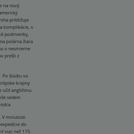
e na nový
 americký
iha približuje
 a komplikácie, s
cké podmienky,
na polárna žiara
ehu o nesmierne
v prešli z
. Po štúdiu vo
rópske krajiny
učiť angličtinu.
vyše sedem
vodca.
. V minulosti
 expedície do
iť viac než 175