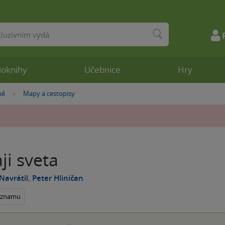
ioknihy
Učebnice
Hry
ně
Mapy a cestopisy
»
ji sveta
Navrátil
,
Peter Hliničan
seznamu