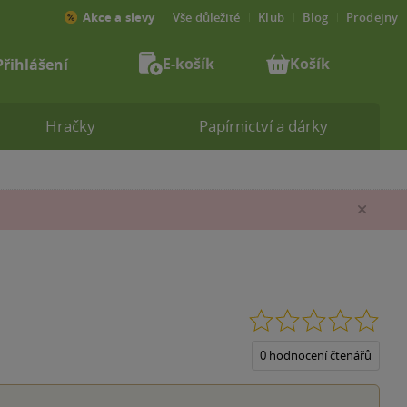
Akce a slevy
Vše důležité
Klub
Blog
Prodejny
E-košík
Košík
Přihlášení
Hračky
Papírnictví a dárky
Zav
0.0
z
5
0 hodnocení čtenářů
hvěz