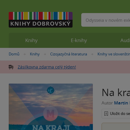
Vyhledávání
Knihy
E-knihy
Aud
Nacházíte
Domů
Knihy
Cizojazyčná literatura
Knihy ve slovenšti
»
»
»
se
zde:
Zásilkovna zdarma celý týden!
Na kra
Autor
Martin 
Uložit do 