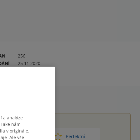
RAN
256
DÁNÍ
25.11.2020
9788097317539
í a analýze
. Také nám
ia v originále.
1
2
3
4
5
ic moc
Perfektní
je. Ale vše