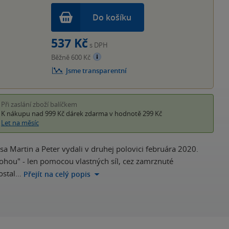
Do košíku
537 Kč
s DPH
Běžně 600 Kč
Jsme transparentní
Při zaslání zboží balíčkem
K nákupu nad 999 Kč
dárek zdarma
v hodnotě 299 Kč
Let na měsíc
 sa Martin a Peter vydali v druhej polovici februára 2020.
nohou" - len pomocou vlastných síl, cez zamrznuté
ostal…
Přejít na celý popis