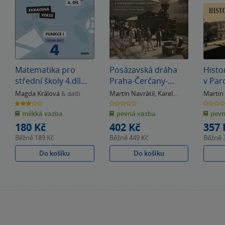
Matematika pro
Posázavská dráha
Histo
střední školy 4.díl
Praha-Čerčany-
v Par
Zkrácená verze
Kácov s odbočkami
Magda Králová
Martin Navrátil
,
Karel
Martin 
& další
do Dobříše a Kolína
Černý
3.0
0.0
0.0
z
z
z
měkká vazba
pevná vazba
pevn
5
5
5
hvězdiček
hvězdiček
hvězdiče
180 Kč
402 Kč
357 
Běžně
189 Kč
Běžně
449 Kč
Běžně
Do košíku
Do košíku