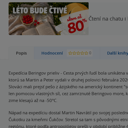
Čtení na chatu i
0
Popis
Hodnocení
Další knih
Expedícia Beringov prieliv - Cesta prvých ľudí bola unikátna 
ktorú sa Martin a Peter vydali v druhej polovici februára 202
Slováci mali prejsť pešo z ázijského na americký kontinent 
len pomocou vlastných síl, cez zamrznuté Beringovo more, k
zime klesajú až na -50°C.
Nápad na expedíciu dostal Martin Navrátil po svojej posledne
Čukotku za kmeňmi Čukčov. Stretol sa tam s pôvodnými etn
regiónu, ktoré podľa antropológov prešli v období približne