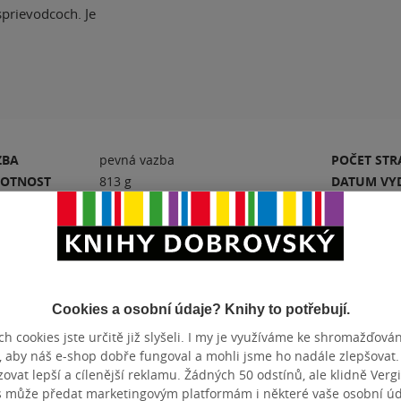
sprievodcoch. Je
ZBA
pevná vazba
POČET ST
OTNOST
813 g
DATUM VY
BN
978-80-973175-3-9
EAN
Hodnocení a recenze čtenářů
Cookies a osobní údaje? Knihy to potřebují.
h cookies jste určitě již slyšeli. I my je využíváme ke shromažďován
, aby náš e-shop dobře fungoval a mohli jsme ho nadále zlepšovat
vat lepší a cílenější reklamu. Žádných 50 odstínů, ale klidně Vergil
PŘIDEJTE SVÉ HODNOCENÍ KNIHY
N
s může předat marketingovým platformám i některé vaše osobní úda