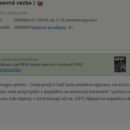
pevná vazba
)
é u dodavatele
ní
ZDARMA od 1299 Kč, do 17. 8. předáme dopravci
Vyberte prodejnu
 odběr
ZDARMA (
)
i zaslání zboží balíčkem
nákupu nad 99 Kč
dárek zdarma
v hodnotě 19 Kč
shopové listy
ringov prieliv - Cesta prvých ľudí bola unikátna výprava, na ktorú
váci mali prejsť pešo z ázijského na americký kontinent "suchou 
re, kde teploty v zime klesajú až na -50°C.Nápad na expedíciu d