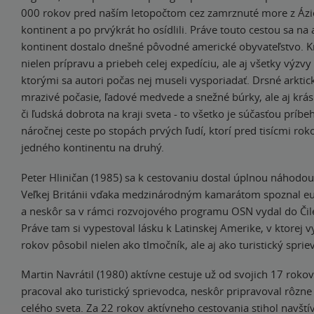
000 rokov pred naším letopočtom cez zamrznuté more z Ázi
kontinent a po prvýkrát ho osídlili. Práve touto cestou sa na
kontinent dostalo dnešné pôvodné americké obyvateľstvo. Kn
nielen prípravu a priebeh celej expedíciu, ale aj všetky výzvy
ktorými sa autori počas nej museli vysporiadať. Drsné arkti
mrazivé počasie, ľadové medvede a snežné búrky, ale aj krás
či ľudská dobrota na kraji sveta - to všetko je súčasťou príb
náročnej ceste po stopách prvých ľudí, ktorí pred tisícmi roko
jedného kontinentu na druhý.
Peter Hliničan (1985) sa k cestovaniu dostal úplnou náhodou
Veľkej Británii vďaka medzinárodným kamarátom spoznal eu
a neskôr sa v rámci rozvojového programu OSN vydal do Čile 
Práve tam si vypestoval lásku k Latinskej Amerike, v ktorej 
rokov pôsobil nielen ako tlmočník, ale aj ako turistický sprie
Martin Navrátil (1980) aktívne cestuje už od svojich 17 rokov
pracoval ako turistický sprievodca, neskôr pripravoval rôzne
celého sveta. Za 22 rokov aktívneho cestovania stihol navštív