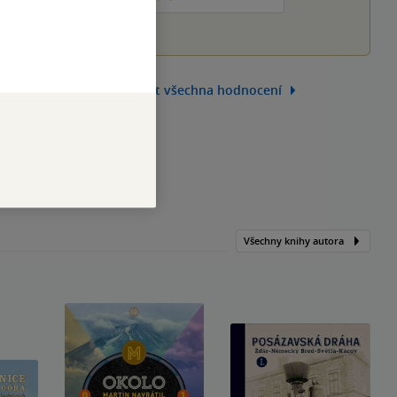
Zobrazit všechna hodnocení
Všechny knihy autora