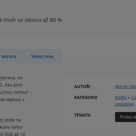
 k moři se slevou až 80 %
y autora
Vývoj ceny
výprava, na
0. Ako prví
AUTOŘI
Martin Nav
"suchou nohou" -
KATEGORIE
Knihy
»
Ci
de teploty v
cestopisy
TÉMATA
Přidat 
j ceste na
ikami tohto
 40 000 až 10