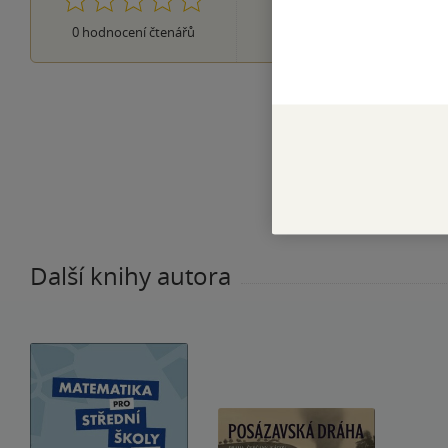
0×
2 hvězdičky
0×
0
hodnocení čtenářů
1 hvezdička
Další knihy autora