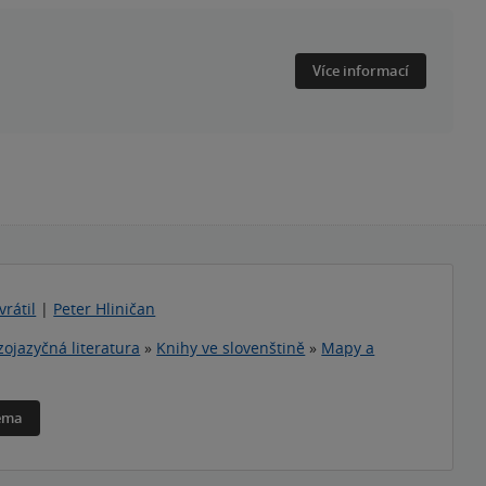
Více informací
rátil
|
Peter Hliničan
zojazyčná literatura
»
Knihy ve slovenštině
»
Mapy a
téma