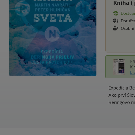
Kniha (
Dostupn
Doruče
Osobní
Př
K 
E-
Expedícia Be
Ako prví Slo
Beringovo mo