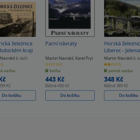
rická železnice
Parní návraty
Horská železni
dubickém kraji
Liberec - Jeleni
Góra na starýc
Navrátil
Martin Navrátil
,
Karel Pryl
Martin Navrátil
& další
& da
pohlednicích
0.0
2.0
z
z
á vazba
kniha
pevná vazba
5
5
k
hvězdiček
hvězdiček
Kč
443 Kč
348 Kč
399 Kč
Běžně
495 Kč
Běžně
389 Kč
Do košíku
Do košíku
Do košíku