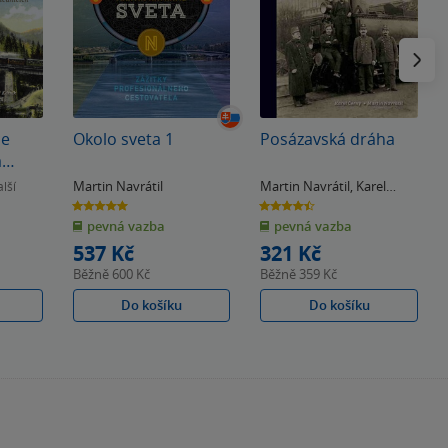
Následu
ce
Okolo sveta 1
Posázavská dráha
a
h
Martin Navrátil
Martin Navrátil
,
Karel
lší
Černý
5.0
4.5
z
z
pevná vazba
pevná vazba
5
5
hvězdiček
hvězdiček
537 Kč
321 Kč
Běžně
600 Kč
Běžně
359 Kč
Do košíku
Do košíku