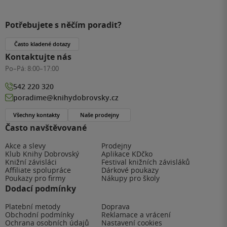
Potřebujete s něčím poradit?
Často kladené dotazy
Kontaktujte nás
Po–Pá:
8:00–17:00
542 220 320
poradime@knihydobrovsky.cz
Všechny kontakty
Naše prodejny
Často navštěvované
Akce a slevy
Prodejny
Klub Knihy Dobrovský
Aplikace KDčko
Knižní závisláci
Festival knižních závisláků
Affiliate spolupráce
Dárkové poukazy
Poukazy pro firmy
Nákupy pro školy
Dodací podmínky
Platební metody
Doprava
Obchodní podmínky
Reklamace a vrácení
Ochrana osobních údajů
Nastavení cookies