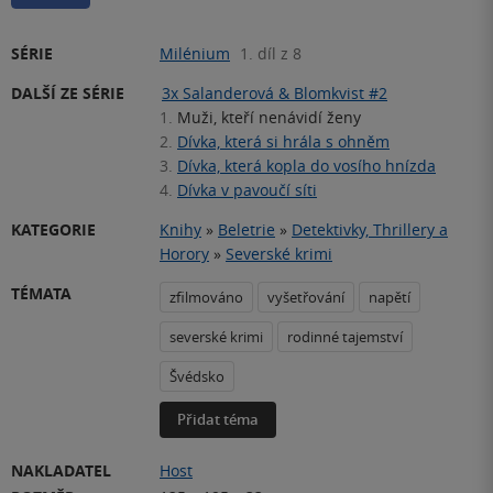
SÉRIE
Milénium
1. díl z 8
DALŠÍ ZE SÉRIE
3x Salanderová & Blomkvist #2
1.
Muži, kteří nenávidí ženy
2.
Dívka, která si hrála s ohněm
3.
Dívka, která kopla do vosího hnízda
4.
Dívka v pavoučí síti
KATEGORIE
Knihy
»
Beletrie
»
Detektivky, Thrillery a
Horory
»
Severské krimi
TÉMATA
zfilmováno
vyšetřování
napětí
severské krimi
rodinné tajemství
Švédsko
Přidat téma
NAKLADATEL
Host