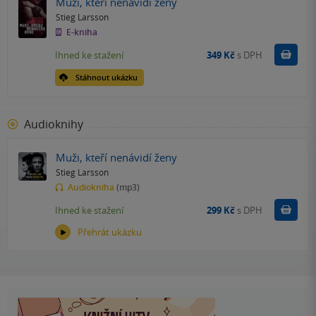
Muži, kteří nenávidí ženy
Stieg Larsson
E-kniha
Koupit
Ihned ke stažení
349 Kč
s DPH
Stáhnout ukázku
Audioknihy
Muži, kteří nenávidí ženy
Stieg Larsson
Audiokniha
(mp3)
Koupit
Ihned ke stažení
299 Kč
s DPH
Přehrát ukázku