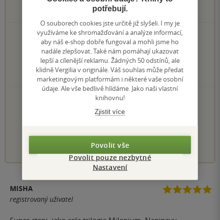
potřebují.
196
hodnocení čtenářů
O souborech cookies jste určitě již slyšeli. I my je
využíváme ke shromažďování a analýze informací,
155×
5 hvězdiček
aby náš e-shop dobře fungoval a mohli jsme ho
26×
4 hvězdičky
nadále zlepšovat. Také nám pomáhají ukazovat
13×
3 hvězdičky
lepší a cílenější reklamu. Žádných 50 odstínů, ale
1×
2 hvězdičky
klidně Vergilia v originále. Váš souhlas může předat
1×
1 hvezdička
marketingovým platformám i některé vaše osobní
údaje. Ale vše bedlivě hlídáme. Jako naši vlastní
knihovnu!
PŘIDEJTE SVÉ HODNOCENÍ KNIHY
Zjistit více
Hodnocení našich knihkupců: 0.0 z 5
1
2
3
4
5
Povolit vše
Povolit pouze nezbytné
Nastavení
MISHA
registrovaný uživatel
Super cteni, jako cela trilogie Milenium. Napinavy,