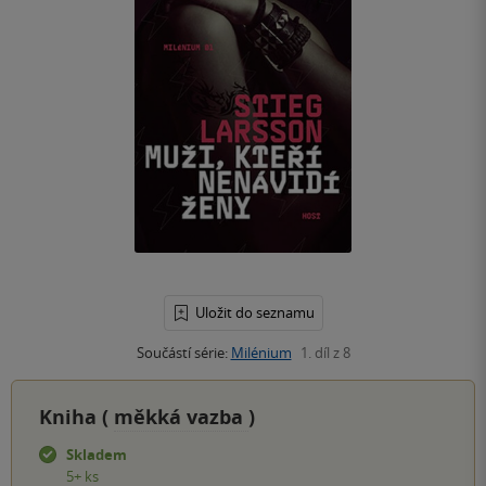
Uložit do seznamu
Součástí série:
Milénium
1. díl z 8
Kniha (
měkká vazba
)
Skladem
5+ ks