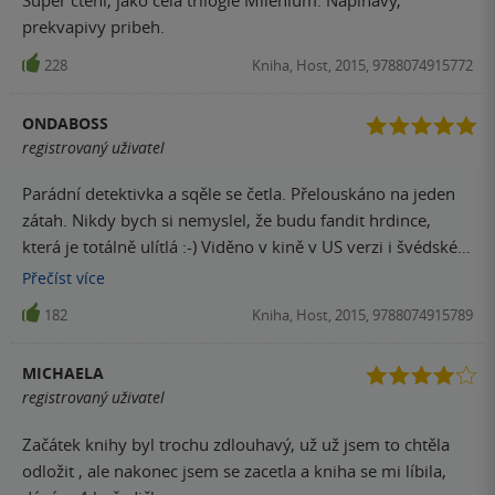
prekvapivy pribeh.
228
Kniha, Host, 2015, 9788074915772
ONDABOSS
registrovaný uživatel
Parádní detektivka a sqěle se četla. Přelouskáno na jeden
zátah. Nikdy bych si nemyslel, že budu fandit hrdince,
která je totálně ulítlá :-) Viděno v kině v US verzi i švédské a
obě jsou velmi příjemným překvapením.
Přečíst
více
182
Kniha, Host, 2015, 9788074915789
MICHAELA
registrovaný uživatel
Začátek knihy byl trochu zdlouhavý, už už jsem to chtěla
odložit , ale nakonec jsem se zacetla a kniha se mi líbila,