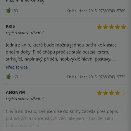
dávám 4 hvězdičky
180
Kniha, Host, 2015, 9788074915789
KRIS
registrovaný uživatel
Jedna z knih, která bude možná jednou patřit ke klasice
dnešní doby. Plně chápu proč se stala bestsellerem,
strhující, napínavý příběh, neobvyklé hlavní postavy,
paráda.
Přečíst
více
169
Kniha, Host, 2015, 9788074915772
ANONYM
registrovaný uživatel
Chvíli mi trvalo, než jsem se do knihy začetla přes popis
politických a mocenských věcí, ale jsem ráda, že jsem
knihu neodložila.