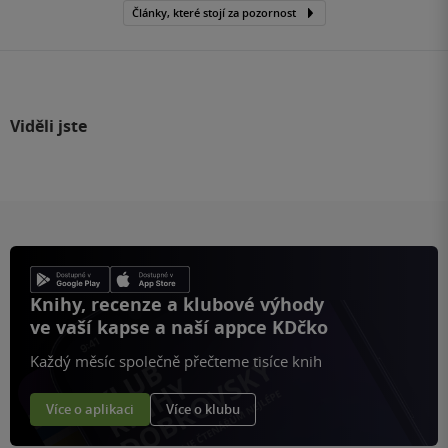
Články, které stojí za pozornost
Viděli jste
Knihy, recenze a klubové výhody
ve vaší kapse a naší appce KDčko
Každý měsíc společně přečteme tisíce knih
Více o aplikaci
Více o klubu