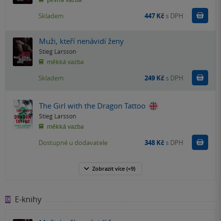
Do k
Skladem
447 Kč
s DPH
Muži, kteří nenávidí ženy
Stieg Larsson
měkká vazba
Do k
Skladem
249 Kč
s DPH
The Girl with the Dragon Tattoo
Stieg Larsson
měkká vazba
Do k
Dostupné u dodavatele
348 Kč
s DPH
Zobrazit
více
(+9)
E-knihy