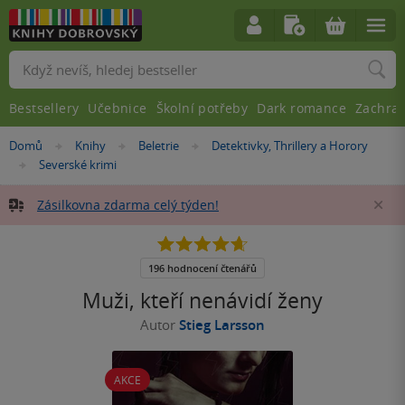
Vyhledávání
Bestsellery
Učebnice
Školní potřeby
Dark romance
Zachra
Nacházíte
Domů
Knihy
Beletrie
Detektivky, Thrillery a Horory
»
»
»
se
Severské krimi
»
zde:
Zásilkovna zdarma celý týden!
Za
4.7
z
5
196 hodnocení čtenářů
hvězdiček
Muži, kteří nenávidí ženy
Autor
Stieg Larsson
AKCE