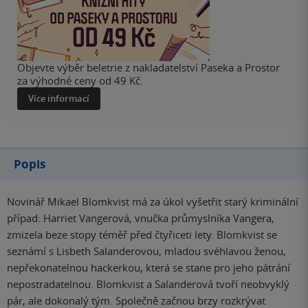
Objevte výběr beletrie z nakladatelství Paseka a Prostor
za výhodné ceny od 49 Kč.
Více informací
Popis
Novinář Mikael Blomkvist má za úkol vyšetřit starý kriminální
případ: Harriet Vangerová, vnučka průmyslníka Vangera,
zmizela beze stopy téměř před čtyřiceti lety. Blomkvist se
seznámí s Lisbeth Salanderovou, mladou svéhlavou ženou,
nepřekonatelnou hackerkou, která se stane pro jeho pátrání
nepostradatelnou. Blomkvist a Salanderová tvoří neobvyklý
pár, ale dokonalý tým. Společně začnou brzy rozkrývat