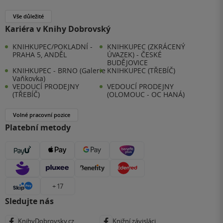
Vše důležité
Kariéra v Knihy Dobrovský
KNIHKUPEC/POKLADNÍ -
KNIHKUPEC (ZKRÁCENÝ
PRAHA 5, ANDĚL
ÚVAZEK) - ČESKÉ
BUDĚJOVICE
KNIHKUPEC - BRNO (Galerie
KNIHKUPEC (TŘEBÍČ)
Vaňkovka)
VEDOUCÍ PRODEJNY
VEDOUCÍ PRODEJNY
(TŘEBÍČ)
(OLOMOUC - OC HANÁ)
Volné pracovní pozice
Platební metody
+ 17
Sledujte nás
KnihyDobrovsky.cz
Knižní závisláci