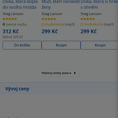
Dívka, která kopla
Muži, kteří nenávidí
Dívka, která si hrál
do vosího hnízda
ženy
s ohněm
Stieg Larsson
Stieg Larsson
Stieg Larsson
4.7
4.7
4.7
z
z
z
pevná vazba
Audiokniha
(mp3)
Audiokniha
(mp3)
5
5
5
hvězdiček
hvězdiček
hvězdiček
312 Kč
299 Kč
299 Kč
Běžně
349 Kč
Do košíku
Koupit
Koupit
Všechny knihy autora
Vývoj ceny