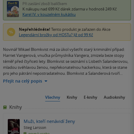
Při zaslání zboží balíčkem
K nákupu nad 699 Kč
dárek zdarma
v hodnotě 249 Kč
Karel IV. v kouzelném kukátku
Nepřehlédněte!
Tento produkt je zařazen do Akce
Legendární brožky od HOSTu? Již od 99 Kč
Novinář Mikael Blomkvist má za úkol vyšetřit starý kriminální případ:
Harriet Vangerová, vnučka průmyslníka Vangera, zmizela beze stopy
téměř před čtyřiceti lety. Blomkvist se seznámí s Lisbeth Salanderovou,
mladou svéhlavou ženou, nepřekonatelnou hackerkou, která se stane
pro jeho pátrání nepostradatelnou. Blomkvist a Salanderová tvoří…
Přejít na celý popis
Všechny
Knihy
E-knihy
Audioknihy
Knihy
Muži, kteří nenávidí ženy
Stieg Larsson
pevná vazba