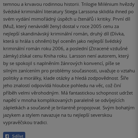
temnou a krvavou rodinnou historii. Trilogie Milénium hvězdy
švédské kriminální literatury Stiega Larssona sklidila ihned po
svém vydání mimořádný úspěch u čtenářů i kritiky. První díl
(Muž, který nenáviděl ženy) dostal v roce 2005 cenu za
nejlepší skandinávský kriminální román, druhý díl (Dívka,
která si hrála s ohněm) byl oceněn jako nejlepší švédský
kriminální román roku 2006, a poslední (Ztracené vzdušné
zámky) získal cenu Kniha roku. Larsson není autorem, který
by se spokojil s naplněním žánrových konvencí, píše se
silným zanícením pro problémy současnosti, uvažuje o vztahu
politiky a morálky, klade otázky a hledá zodpovědnost. Šíře
jeho znalostí odpovídá hloubce pohledu na věc, což činí
příběh velmi věrohodným. Má fantastickou schopnost udržet
napětí v mnoha komplikovaných paralelně se odvíjejících
zápletkách a současně je brilantně propojovat. Svým bohatým
jazykem a stylem navazuje na tu nejlepší severskou
vypravěčskou tradici.
Sdílet