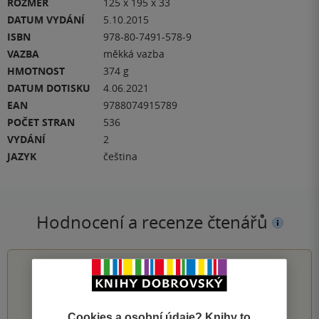
ROZMĚR
125 x 195 x 33
DATUM VYDÁNÍ
5.10.2015
ISBN
978-80-7491-578-9
VAZBA
měkká vazba
HMOTNOST
374 g
DATUM DOTISKU
4.06.2021
EAN
9788074915789
POČET STRAN
536
VYDÁNÍ
2
JAZYK
čeština
Hodnocení a recenze čtenářů
4.7
z
5
Cookies a osobní údaje? Knihy to