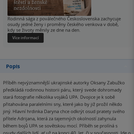
Rodinná sága z poválečného Československa zachycuje
osudy jedné ženy i proměny českého venkova v době,
kdy se životy měnily ze dne na den.
Více informací
Popis
Příběh nejvýznamnější ukrajinské autorky Oksany Zabužko
předkládá rodinnou historii páru, který svede dohromady
stará fotografie několika vojáků UPA. Dvojice je k sobě
přitahována paralelními sny, které jako by již prožil někdo
jiný. Hlavní hrdinka Daryna chce odkrýt osud pratety svého
přítele Adrijana, která za tajemných okolností zahynula
během bojů UPA se sovětskou mocí. Příběh se prolíná s
osudy dalších lidí, ať už na konci 40. let, či v současnosti. Jde o