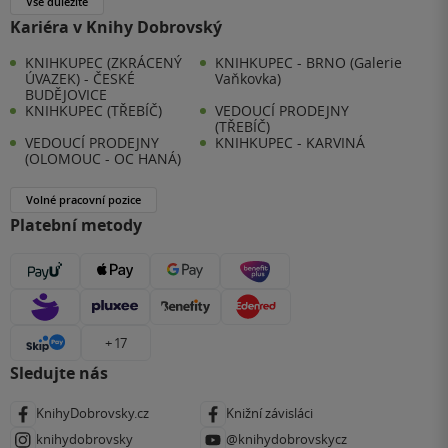
Vše důležité
Kariéra v Knihy Dobrovský
KNIHKUPEC (ZKRÁCENÝ
KNIHKUPEC - BRNO (Galerie
ÚVAZEK) - ČESKÉ
Vaňkovka)
BUDĚJOVICE
KNIHKUPEC (TŘEBÍČ)
VEDOUCÍ PRODEJNY
(TŘEBÍČ)
VEDOUCÍ PRODEJNY
KNIHKUPEC - KARVINÁ
(OLOMOUC - OC HANÁ)
Volné pracovní pozice
Platební metody
+ 17
Sledujte nás
KnihyDobrovsky.cz
Knižní závisláci
knihydobrovsky
@knihydobrovskycz