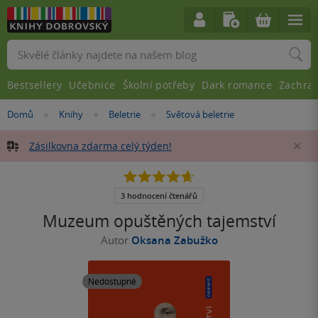
Vyhledávání
Bestsellery
Učebnice
Školní potřeby
Dark romance
Zachra
Nacházíte
Domů
Knihy
Beletrie
Světová beletrie
»
»
»
se
zde:
Zásilkovna zdarma celý týden!
Za
4.7
z
5
3 hodnocení čtenářů
hvězdiček
Muzeum opuštěných tajemství
Autor
Oksana Zabužko
Nedostupné