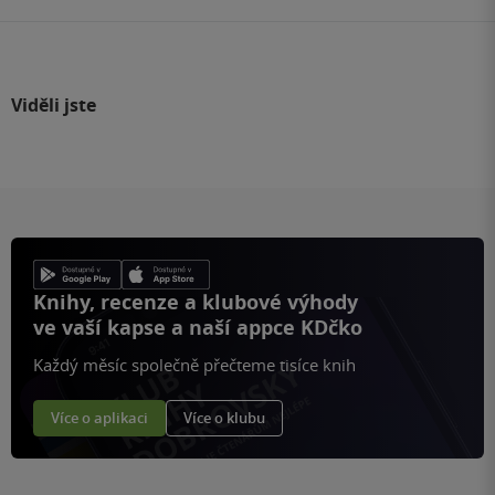
Viděli jste
Knihy, recenze a klubové výhody
ve vaší kapse a naší appce KDčko
Každý měsíc společně přečteme tisíce knih
Více o aplikaci
Více o klubu