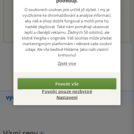
potřebují.
0×
1 hvezdička
O souborech cookies jste určitě již slyšeli. I my je
využíváme ke shromažďování a analýze informací,
PŘIDEJTE SVÉ HODNOCENÍ KNIHY
aby náš e-shop dobře fungoval a mohli jsme ho
nadále zlepšovat. Také nám pomáhají ukazovat
1
2
3
4
5
lepší a cílenější reklamu. Žádných 50 odstínů, ale
klidně Vergilia v originále. Váš souhlas může předat
marketingovým platformám i některé vaše osobní
údaje. Ale vše bedlivě hlídáme. Jako naši vlastní
Zobrazit všechna hodnocení
knihovnu!
Zjistit více
Přidat hodnocení
Povolit vše
Povolit pouze nezbytné
Vývoj ceny
Nastavení
Vývoj ceny