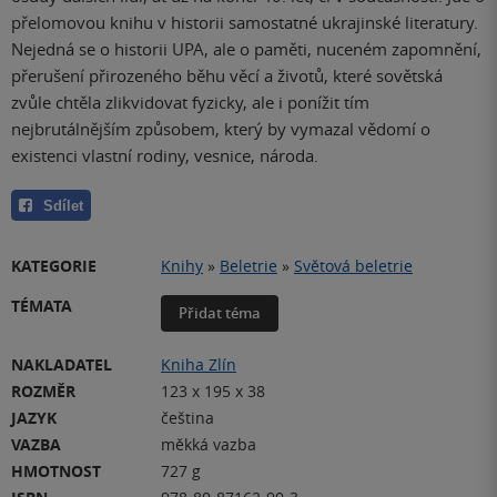
přelomovou knihu v historii samostatné ukrajinské literatury.
Nejedná se o historii UPA, ale o paměti, nuceném zapomnění,
přerušení přirozeného běhu věcí a životů, které sovětská
zvůle chtěla zlikvidovat fyzicky, ale i ponížit tím
nejbrutálnějším způsobem, který by vymazal vědomí o
existenci vlastní rodiny, vesnice, národa.
Sdílet
KATEGORIE
Knihy
»
Beletrie
»
Světová beletrie
TÉMATA
Přidat téma
NAKLADATEL
Kniha Zlín
ROZMĚR
123 x 195 x 38
JAZYK
čeština
VAZBA
měkká vazba
HMOTNOST
727 g