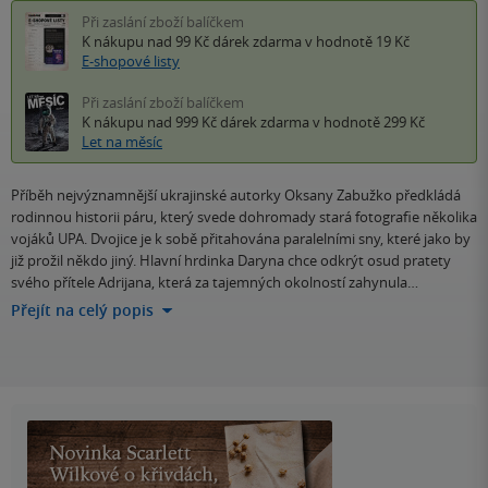
Při zaslání zboží balíčkem
K nákupu nad 99 Kč
dárek zdarma
v hodnotě 19 Kč
E-shopové listy
Při zaslání zboží balíčkem
K nákupu nad 999 Kč
dárek zdarma
v hodnotě 299 Kč
Let na měsíc
Příběh nejvýznamnější ukrajinské autorky Oksany Zabužko předkládá
rodinnou historii páru, který svede dohromady stará fotografie několika
vojáků UPA. Dvojice je k sobě přitahována paralelními sny, které jako by
již prožil někdo jiný. Hlavní hrdinka Daryna chce odkrýt osud pratety
svého přítele Adrijana, která za tajemných okolností zahynula…
Přejít na celý popis