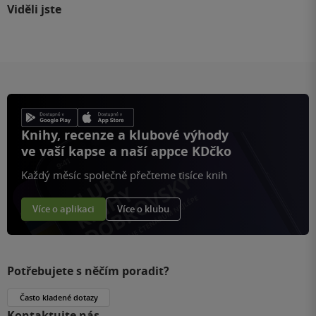
Viděli jste
Knihy, recenze a klubové výhody
ve vaší kapse a naší appce KDčko
Každý měsíc společně přečteme tisíce knih
Více o aplikaci
Více o klubu
Potřebujete s něčím poradit?
Často kladené dotazy
Kontaktujte nás