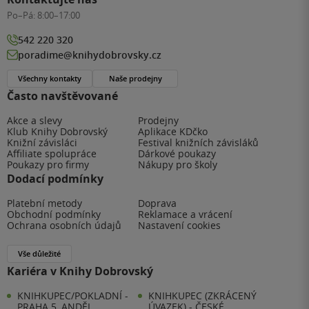
Po–Pá:
8:00–17:00
542 220 320
poradime@knihydobrovsky.cz
Všechny kontakty
Naše prodejny
Často navštěvované
Akce a slevy
Prodejny
Klub Knihy Dobrovský
Aplikace KDčko
Knižní závisláci
Festival knižních závisláků
Affiliate spolupráce
Dárkové poukazy
Poukazy pro firmy
Nákupy pro školy
Dodací podmínky
Platební metody
Doprava
Obchodní podmínky
Reklamace a vrácení
Ochrana osobních údajů
Nastavení cookies
Vše důležité
Kariéra v Knihy Dobrovský
KNIHKUPEC/POKLADNÍ -
KNIHKUPEC (ZKRÁCENÝ
PRAHA 5, ANDĚL
ÚVAZEK) - ČESKÉ