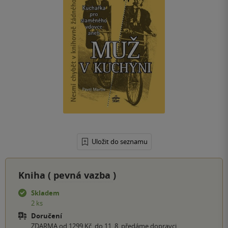
Uložit do seznamu
Kniha (
pevná vazba
)
Skladem
2 ks
Doručení
ZDARMA od 1299 Kč, do 11. 8. předáme dopravci