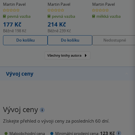
Martin Pavel
Martin Pavel
Martin Pavel
0.0
0.0
0.0
z
z
z
pevná vazba
pevná vazba
měkká vazba
5
5
5
hvězdiček
hvězdiček
hvězdiček
177 Kč
214 Kč
Běžně
198 Kč
Běžně
239 Kč
Do košíku
Do košíku
Nedostupné
Všechny knihy autora
Vývoj ceny
Vývoj ceny
Získejte přehled o vývoji ceny za posledních 60 dní.
123 Kč
Maloobchodní cena
Minimální prodejní cena: