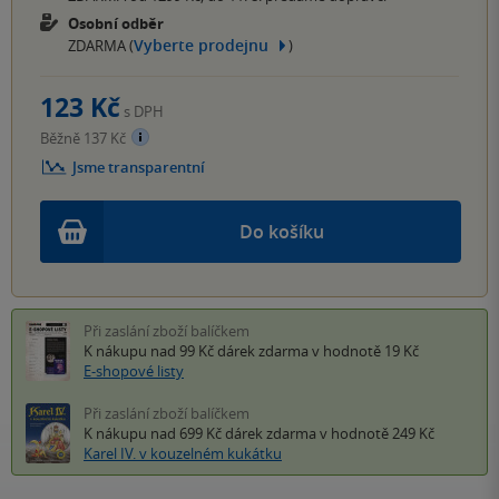
Osobní odběr
Vyberte prodejnu
ZDARMA (
)
123 Kč
s DPH
Běžně 137 Kč
Jsme transparentní
Do košíku
Při zaslání zboží balíčkem
K nákupu nad 99 Kč
dárek zdarma
v hodnotě 19 Kč
E-shopové listy
Při zaslání zboží balíčkem
K nákupu nad 699 Kč
dárek zdarma
v hodnotě 249 Kč
Karel IV. v kouzelném kukátku