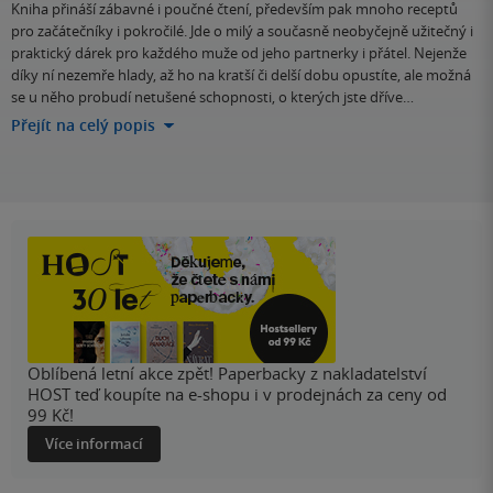
Kniha přináší zábavné i poučné čtení, především pak mnoho receptů
pro začátečníky i pokročilé. Jde o milý a současně neobyčejně užitečný i
praktický dárek pro každého muže od jeho partnerky i přátel. Nejenže
díky ní nezemře hlady, až ho na kratší či delší dobu opustíte, ale možná
se u něho probudí netušené schopnosti, o kterých jste dříve…
Přejít na celý popis
Oblíbená letní akce zpět! Paperbacky z nakladatelství
HOST teď koupíte na e-shopu i v prodejnách za ceny od
99 Kč!
Více informací