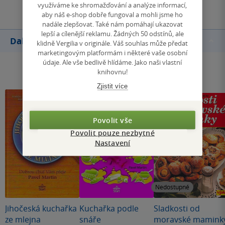
využíváme ke shromažďování a analýze informací,
aby náš e-shop dobře fungoval a mohli jsme ho
nadále zlepšovat. Také nám pomáhají ukazovat
lepší a cílenější reklamu. Žádných 50 odstínů, ale
Další knihy autora
klidně Vergilia v originále. Váš souhlas může předat
marketingovým platformám i některé vaše osobní
údaje. Ale vše bedlivě hlídáme. Jako naši vlastní
knihovnu!
Zjistit více
Povolit vše
Povolit pouze nezbytné
Nastavení
Nedostupné
Jihočeská kuchařka
Kuchařka podle
Sladkosti od
ze mlejna
snáře
moravské mamink