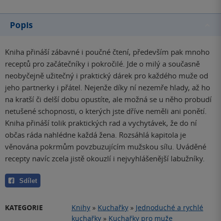
Popis
Kniha přináší zábavné i poučné čtení, především pak mnoho
receptů pro začátečníky i pokročilé. Jde o milý a současně
neobyčejně užitečný i praktický dárek pro každého muže od
jeho partnerky i přátel. Nejenže díky ní nezemře hlady, až ho
na kratší či delší dobu opustíte, ale možná se u něho probudí
netušené schopnosti, o kterých jste dříve neměli ani ponětí.
Kniha přináší tolik praktických rad a vychytávek, že do ní
občas ráda nahlédne každá žena. Rozsáhlá kapitola je
věnována pokrmům povzbuzujícím mužskou sílu. Uváděné
recepty navíc zcela jistě okouzlí i nejvyhlášenější labužníky.
Sdílet
KATEGORIE
Knihy
»
Kuchařky
»
Jednoduché a rychlé
kuchařky
»
Kuchařky pro muže