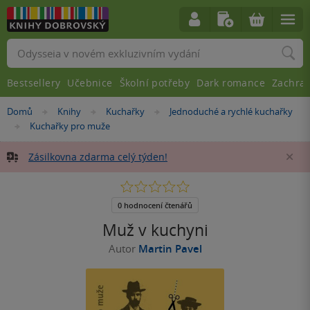
Vyhledávání
Bestsellery
Učebnice
Školní potřeby
Dark romance
Zachra
Nacházíte
Domů
Knihy
Kuchařky
Jednoduché a rychlé kuchařky
»
»
»
se
Kuchařky pro muže
»
zde:
Zásilkovna zdarma celý týden!
Za
0.0
z
5
0 hodnocení čtenářů
hvězdiček
Muž v kuchyni
Autor
Martin Pavel