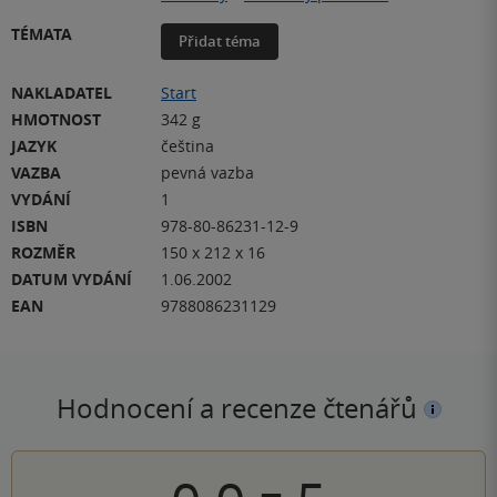
TÉMATA
Přidat téma
NAKLADATEL
Start
HMOTNOST
342 g
JAZYK
čeština
VAZBA
pevná vazba
VYDÁNÍ
1
ISBN
978-80-86231-12-9
ROZMĚR
150 x 212 x 16
DATUM VYDÁNÍ
1.06.2002
EAN
9788086231129
Hodnocení a recenze čtenářů