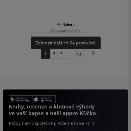
Nahoru
Zobrazeno 27 z 56
Zobrazit dalších 24 produktů
1
2
3
/ 3
Přejít
na
stránku
Knihy, recenze a klubové výhody
ve vaší kapse a naší appce KDčko
Každý měsíc společně přečteme tisíce knih