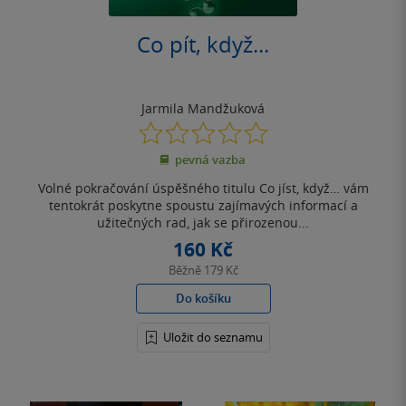
Co pít, když...
Jarmila Mandžuková
0.0
z
pevná vazba
5
hvězdiček
Volné pokračování úspěšného titulu Co jíst, když… vám
tentokrát poskytne spoustu zajímavých informací a
užitečných rad, jak se přirozenou...
160 Kč
Běžně
179 Kč
Do košíku
Uložit do seznamu