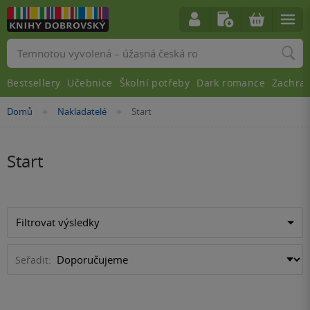
Vyhledávání
Bestsellery
Učebnice
Školní potřeby
Dark romance
Zachra
Nacházíte
Domů
Nakladatelé
Start
»
»
se
zde:
Start
Filtrovat výsledky
Seřadit: