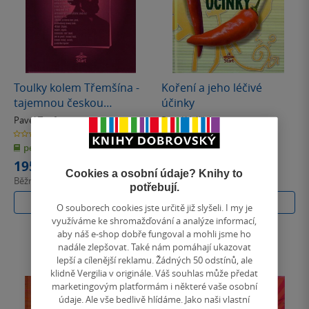
Toulky kolem Třemšína -
Koření a jeho léčivé
tajemnou českou
účinky
krajinou
Pavel Toufar
Pavel Valíček
0.0
0.0
z
z
pevná vazba
pevná vazba
5
5
hvězdiček
hvězdiček
195 Kč
141 Kč
Cookies a osobní údaje? Knihy to
Běžně
218 Kč
Běžně
157 Kč
potřebují.
Do košíku
Do košíku
O souborech cookies jste určitě již slyšeli. I my je
využíváme ke shromažďování a analýze informací,
aby náš e-shop dobře fungoval a mohli jsme ho
nadále zlepšovat. Také nám pomáhají ukazovat
lepší a cílenější reklamu. Žádných 50 odstínů, ale
klidně Vergilia v originále. Váš souhlas může předat
marketingovým platformám i některé vaše osobní
údaje. Ale vše bedlivě hlídáme. Jako naši vlastní