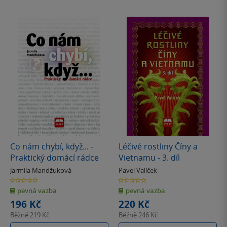
Co nám chybí, když... -
Léčivé rostliny Číny a
Praktický domácí rádce
Vietnamu - 3. díl
Jarmila Mandžuková
Pavel Valíček
0.0
0.0
z
z
pevná vazba
pevná vazba
5
5
hvězdiček
hvězdiček
196 Kč
220 Kč
Běžně
219 Kč
Běžně
246 Kč