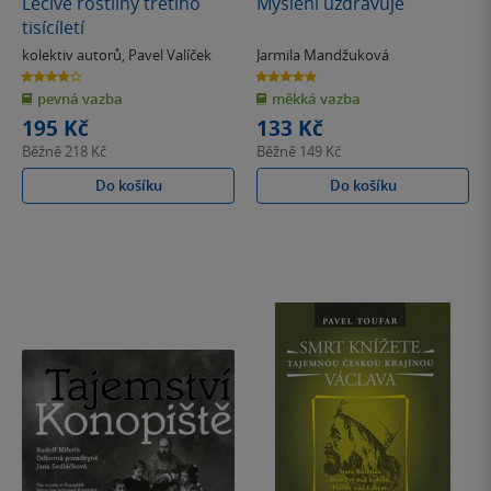
Léčivé rostliny třetího
Myšlení uzdravuje
tisícíletí
kolektiv autorů
,
Pavel Valíček
Jarmila Mandžuková
4.0
5.0
z
z
pevná vazba
měkká vazba
5
5
hvězdiček
hvězdiček
195 Kč
133 Kč
Běžně
218 Kč
Běžně
149 Kč
Do košíku
Do košíku