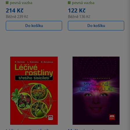
pevná vazba
pevná vazba
5
5
hvězdiček
hvězdiček
214 Kč
122 Kč
Běžně
239 Kč
Běžně
136 Kč
Do košíku
Do košíku