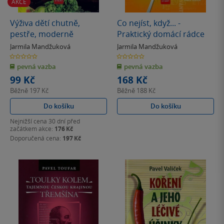
AKCE
Výživa dětí chutně,
Co nejíst, když... -
pestře, moderně
Praktický domácí rádce
Jarmila Mandžuková
Jarmila Mandžuková
0.0
0.0
z
z
pevná vazba
pevná vazba
5
5
hvězdiček
hvězdiček
99 Kč
168 Kč
Běžně
197 Kč
Běžně
188 Kč
Do košíku
Do košíku
Nejnižší cena 30 dní před
začátkem akce:
176 Kč
Doporučená cena:
197 Kč