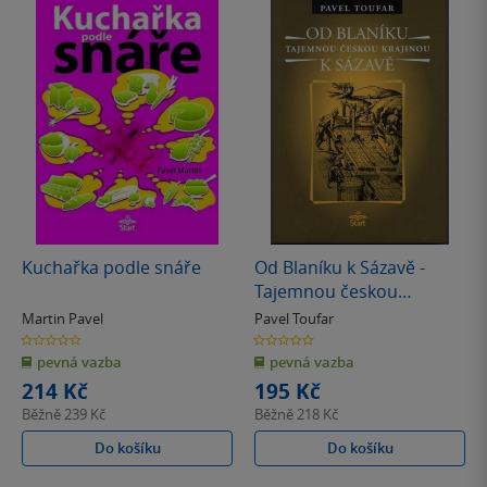
Kuchařka podle snáře
Od Blaníku k Sázavě -
Tajemnou českou
krajinou
Martin Pavel
Pavel Toufar
0.0
0.0
z
z
pevná vazba
pevná vazba
5
5
hvězdiček
hvězdiček
214 Kč
195 Kč
Běžně
239 Kč
Běžně
218 Kč
Do košíku
Do košíku