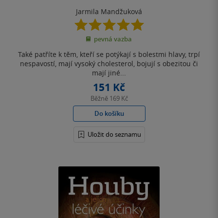
Jarmila Mandžuková
5.0
z
pevná vazba
5
hvězdiček
Také patříte k těm, kteří se potýkají s bolestmi hlavy, trpí
nespavostí, mají vysoký cholesterol, bojují s obezitou či
mají jiné...
151 Kč
Běžně
169 Kč
Do košíku
Uložit do seznamu