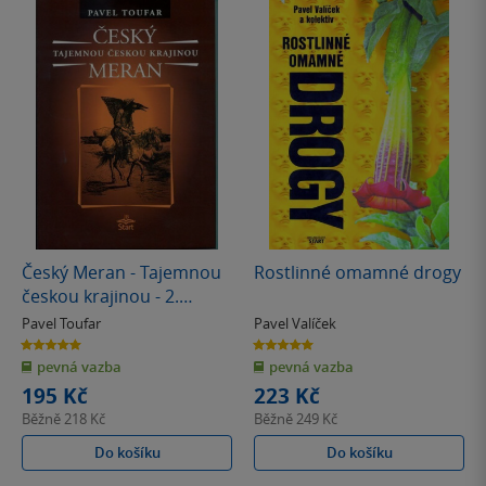
Český Meran - Tajemnou
Rostlinné omamné drogy
českou krajinou - 2.
vydání
Pavel Toufar
Pavel Valíček
5.0
5.0
z
z
pevná vazba
pevná vazba
5
5
hvězdiček
hvězdiček
195 Kč
223 Kč
Běžně
218 Kč
Běžně
249 Kč
Do košíku
Do košíku