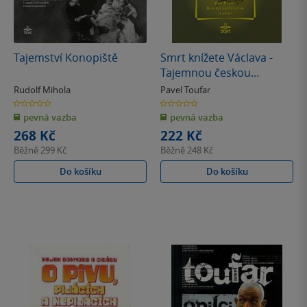
Tajemství Konopiště
Smrt knížete Václava -
Tajemnou českou
krajinou
Rudolf Mihola
Pavel Toufar
0.0
0.0
z
z
pevná vazba
pevná vazba
5
5
hvězdiček
hvězdiček
268 Kč
222 Kč
Běžně
299 Kč
Běžně
248 Kč
Do košíku
Do košíku