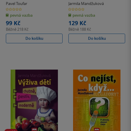
krajinou (poškozená)
(poškozená)
Pavel Toufar
Jarmila Mandžuková
0.0
0.0
z
z
pevná vazba
pevná vazba
5
5
hvězdiček
hvězdiček
99 Kč
129 Kč
Běžně
218 Kč
Běžně
188 Kč
Do košíku
Do košíku