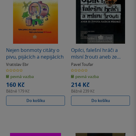
Nejen bonmoty citáty o
Opilci, falešní hráči a
pivu, pijácích a nepijácích
mlsní žrouti aneb ze
života našich předků
Vratislav Ebr
Pavel Toufar
0.0
0.0
z
z
pevná vazba
pevná vazba
5
5
hvězdiček
hvězdiček
160 Kč
214 Kč
Běžně
179 Kč
Běžně
239 Kč
Do košíku
Do košíku