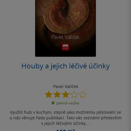
Houby a jejich léčivé účinky
Pavel Valíček
3.0
z
pevná vazba
5
hvězdiček
Využití hub v kuchyni, stejně jako možnému pěstování se
u nás věnuje řada publikací. Tato vás seznámí především
s jejich léčivými účinky....