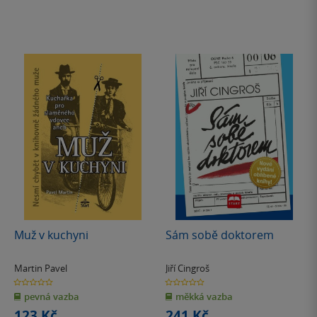
Muž v kuchyni
Sám sobě doktorem
Martin Pavel
Jiří Cingroš
0.0
0.0
z
z
pevná vazba
měkká vazba
5
5
hvězdiček
hvězdiček
123 Kč
241 Kč