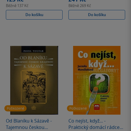
Běžně
137 Kč
Běžně
269 Kč
Do košíku
Do košíku
Poškozené
Poškozené
Od Blaníku k Sázavě -
Co nejíst, když... -
Tajemnou českou
Praktický domácí rádce