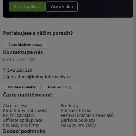
Více o aplikaci
Více o klubu
Potřebujete s něčím poradit?
Často kladené dotazy
Kontaktujte nás
Po–Pá:
8:00–17:00
542 220 320
poradime@knihydobrovsky.cz
Všechny kontakty
Naše prodejny
Často navštěvované
Akce a slevy
Prodejny
Klub Knihy Dobrovský
Aplikace KDčko
Knižní závisláci
Festival knižních závisláků
Affiliate spolupráce
Dárkové poukazy
Poukazy pro firmy
Nákupy pro školy
Dodací podmínky