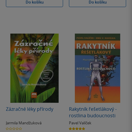
Do košíku
Do košíku
Zázračné léky přírody
Rakytník řešetlákový -
rostlina budoucnosti
Jarmila Mandžuková
Pavel Valíček
0.0
5.0
z
z