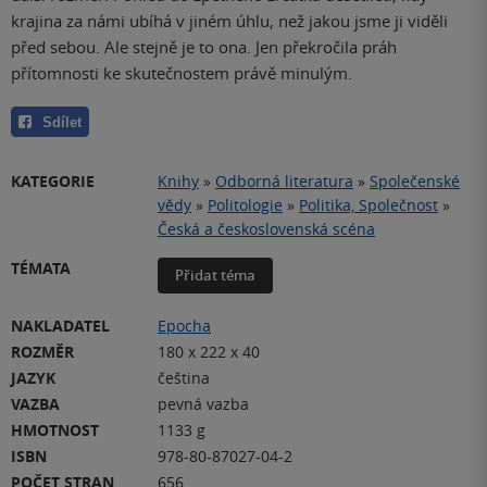
krajina za námi ubíhá v jiném úhlu, než jakou jsme ji viděli
před sebou. Ale stejně je to ona. Jen překročila práh
přítomnosti ke skutečnostem právě minulým.
Sdílet
KATEGORIE
Knihy
»
Odborná literatura
»
Společenské
vědy
»
Politologie
»
Politika, Společnost
»
Česká a československá scéna
TÉMATA
Přidat téma
NAKLADATEL
Epocha
ROZMĚR
180 x 222 x 40
JAZYK
čeština
VAZBA
pevná vazba
HMOTNOST
1133 g
ISBN
978-80-87027-04-2
POČET STRAN
656