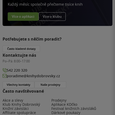
Každý měsíc společně přečteme tisíce knih
Více o aplikaci
Více o klubu
Potřebujete s něčím poradit?
Často kladené dotazy
Kontaktujte nás
Po–Pá:
8:00–17:00
542 220 320
poradime@knihydobrovsky.cz
Všechny kontakty
Naše prodejny
Často navštěvované
Akce a slevy
Prodejny
Klub Knihy Dobrovský
Aplikace KDčko
Knižní závisláci
Festival knižních závisláků
Affiliate spolupráce
Dárkové poukazy