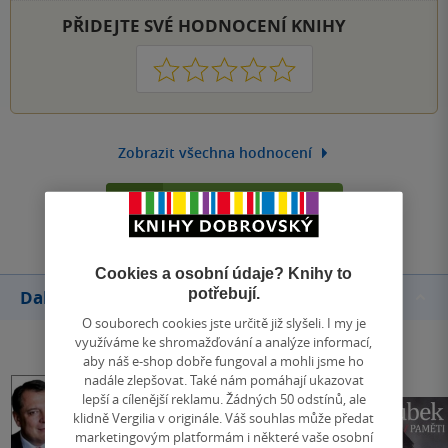
PŘIDEJTE SVÉ HODNOCENÍ KNIHY
1
2
3
4
5
Zobrazit všechna hodnocení
Přidat hodnocení
Cookies a osobní údaje? Knihy to
potřebují.
Další knihy autora
O souborech cookies jste určitě již slyšeli. I my je
využíváme ke shromažďování a analýze informací,
aby náš e-shop dobře fungoval a mohli jsme ho
nadále zlepšovat. Také nám pomáhají ukazovat
lepší a cílenější reklamu. Žádných 50 odstínů, ale
klidně Vergilia v originále. Váš souhlas může předat
marketingovým platformám i některé vaše osobní