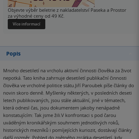
Objevte výběr beletrie z nakladatelství Paseka a Prostor
za výhodné ceny od 49 Kč.
Více informací
Popis
Mnoho desetiletí na vrcholu aktivní činnosti člověka za život
nepotká. Tato kniha zahrnuje desetiletí publikační činnosti
člověka ve vrcholné politice státu.Jiří Paroubek píše články do
novin skoro denně. Myšlenky některých, v posledních deseti
letech publikovaných, jsou stále aktuální, jiné v tématech,
která odnesl čas, jsou dokumentem jakoby nenápadně
konstatujícím: Tak jsme žili.V konfrontaci s pod čarou
uváděným kronikářským souhrnem jednotlivých roků,
historických mezníků i pomíjejících kuriozit, dostávají články
další rozměr. Pohled do zpětného zrcátka desetiletí, kdy