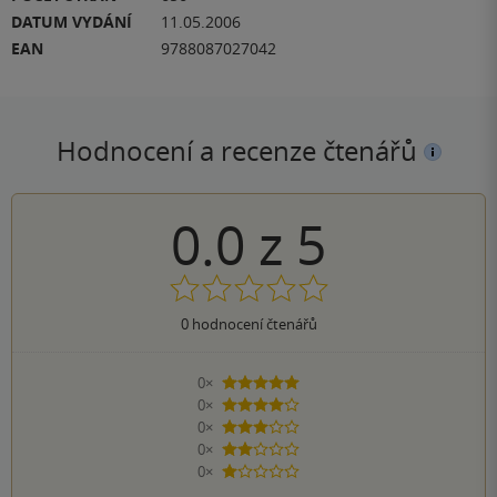
DATUM VYDÁNÍ
11.05.2006
EAN
9788087027042
Hodnocení a recenze čtenářů
0.0
z
5
0
hodnocení čtenářů
0×
5 hvězdiček
0×
4 hvězdičky
0×
3 hvězdičky
0×
2 hvězdičky
0×
1 hvezdička