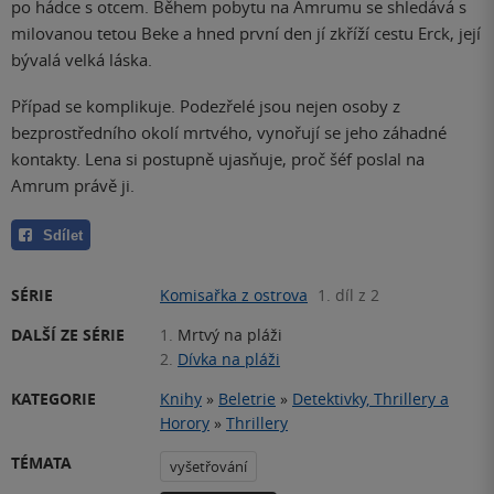
po hádce s otcem. Během pobytu na Amrumu se shledává s
milovanou tetou Beke a hned první den jí zkříží cestu Erck, její
bývalá velká láska.
Případ se komplikuje. Podezřelé jsou nejen osoby z
bezprostředního okolí mrtvého, vynořují se jeho záhadné
kontakty. Lena si postupně ujasňuje, proč šéf poslal na
Amrum právě ji.
Sdílet
SÉRIE
Komisařka z ostrova
1. díl z 2
DALŠÍ ZE SÉRIE
1.
Mrtvý na pláži
2.
Dívka na pláži
KATEGORIE
Knihy
»
Beletrie
»
Detektivky, Thrillery a
Horory
»
Thrillery
TÉMATA
vyšetřování