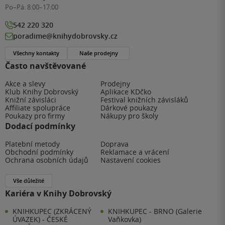
Po–Pá:
8:00–17:00
542 220 320
poradime@knihydobrovsky.cz
Všechny kontakty
Naše prodejny
Často navštěvované
Akce a slevy
Prodejny
Klub Knihy Dobrovský
Aplikace KDčko
Knižní závisláci
Festival knižních závisláků
Affiliate spolupráce
Dárkové poukazy
Poukazy pro firmy
Nákupy pro školy
Dodací podmínky
Platební metody
Doprava
Obchodní podmínky
Reklamace a vrácení
Ochrana osobních údajů
Nastavení cookies
Vše důležité
Kariéra v Knihy Dobrovský
KNIHKUPEC (ZKRÁCENÝ
KNIHKUPEC - BRNO (Galerie
ÚVAZEK) - ČESKÉ
Vaňkovka)