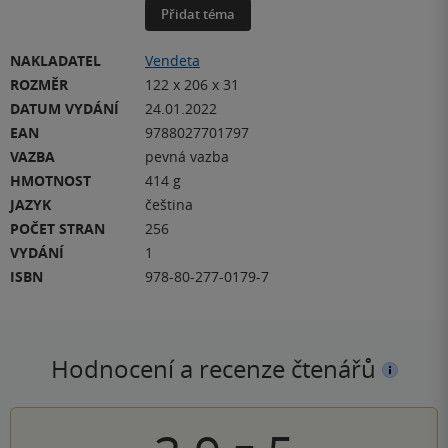
Přidat téma
NAKLADATEL
Vendeta
ROZMĚR
122 x 206 x 31
DATUM VYDÁNÍ
24.01.2022
EAN
9788027701797
VAZBA
pevná vazba
HMOTNOST
414 g
JAZYK
čeština
POČET STRAN
256
VYDÁNÍ
1
ISBN
978-80-277-0179-7
Hodnocení a recenze čtenářů