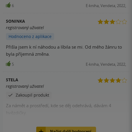
6
E-kniha, Vendeta, 2022,
SONINKA
registrovaný uživatel
Hodnoceno z aplikace
Přišla jsem k ní náhodou a líbila se mi. Od mého žánru to
byla příjemná změna.
5
E-kniha, Vendeta, 2022,
STELA
registrovaný uživatel
Zakoupil produkt
Za námět a prostředí, kde se děj odehrává, dávám 4
hvězdičky.
5
Kniha, Vendeta, 2022, 9788027701797
Načíst další hodnocení