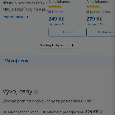
Anna Johannsen
Anna Johannsen
dětství v severním Frísku.
4.4
4.4
Miluje zdejší krajinu a její
z
z
E-kniha
pevná vazba
5
5
hvězdiček
hvězdiček
obyvatele, blízké jsou jí
Podrobnosti
249 Kč
279 Kč
především severofríské
Běžně
279 Kč
Běžně
399 Kč
ostrovy, na nichž se
Koupit
Do košíku
odehrává kriminální série
s „ostrovní komisařkou“.
Všechny knihy autora
Vývoj ceny
Vývoj ceny
Získejte přehled o vývoji ceny za posledních 60 dní.
329 Kč
Maloobchodní cena
Minimální prodejní cena: