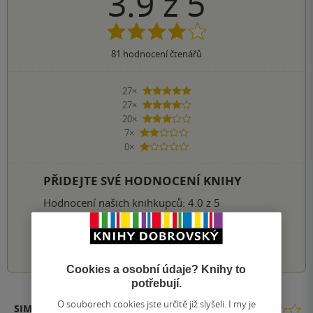
3.9
z
5
81
hodnocení čtenářů
27×
5 hvězdiček
27×
4 hvězdičky
20×
3 hvězdičky
7×
2 hvězdičky
0×
1 hvezdička
PŘIDEJTE SVÉ HODNOCENÍ KNIHY
Hodnocení našich knihkupců: 4.0 z 5
1
2
3
4
5
Cookies a osobní údaje? Knihy to
potřebují.
O souborech cookies jste určitě již slyšeli. I my je
SIMONA ZÁKLASNÍKOVÁ