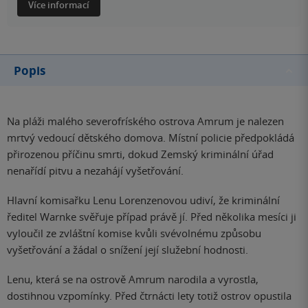
Více informací
Popis
Na pláži malého severofríského ostrova Amrum je nalezen
mrtvý vedoucí dětského domova. Místní policie předpokládá
přirozenou příčinu smrti, dokud Zemský kriminální úřad
nenařídí pitvu a nezahájí vyšetřování.
Hlavní komisařku Lenu Lorenzenovou udiví, že kriminální
ředitel Warnke svěřuje případ právě jí. Před několika mesíci ji
vyloučil ze zvláštní komise kvůli svévolnému způsobu
vyšetřování a žádal o snížení její služební hodnosti.
Lenu, která se na ostrově Amrum narodila a vyrostla,
dostihnou vzpomínky. Před čtrnácti lety totiž ostrov opustila