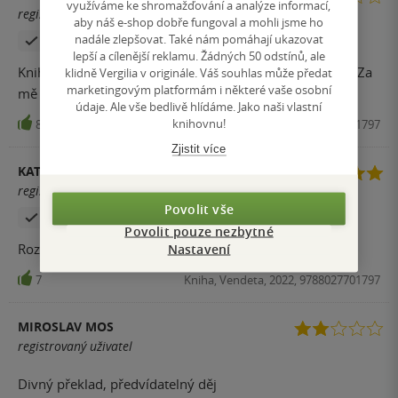
využíváme ke shromažďování a analýze informací,
registrovaný uživatel
aby náš e-shop dobře fungoval a mohli jsme ho
nadále zlepšovat. Také nám pomáhají ukazovat
Zakoupil produkt
lepší a cílenější reklamu. Žádných 50 odstínů, ale
Knihu jsem dočetla, ale musela jsem se dost přemáhat. Za
klidně Vergilia v originále. Váš souhlas může předat
marketingovým platformám i některé vaše osobní
mě jednoduchý příběh a předvídatelný.
údaje. Ale vše bedlivě hlídáme. Jako naši vlastní
knihovnu!
8
Kniha, Vendeta, 2022, 9788027701797
Zjistit více
KATEŘINA
registrovaný uživatel
Povolit vše
Zakoupil produkt
Povolit pouze nezbytné
Nastavení
Rozhodně stojí za přečtení
7
Kniha, Vendeta, 2022, 9788027701797
MIROSLAV MOS
registrovaný uživatel
Divný překlad, předvídatelný děj