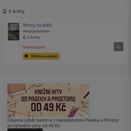
E-knihy
Mrtvý na pláži
Anna Johannsen
E-kniha
Nedostu
Nedostupné
Stáhnout ukázku
Objevte výběr beletrie z nakladatelství Paseka a Prostor
za výhodné ceny od 49 Kč.