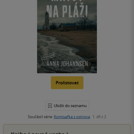
Prolistovat
Uložit do seznamu
Součástí série:
Komisařka z ostrova
1. díl z 2