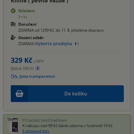
Kniha (
pevná vazba
)
Skladem
5+ ks
Doručení
ZDARMA od 1299 Kč, do 11. 8. předáme dopravci
Osobní odběr
Vyberte prodejnu
ZDARMA (
)
329 Kč
s DPH
Běžně 399 Kč
Jsme transparentní
Do košíku
Při zaslání zboží balíčkem
K nákupu nad 99 Kč
dárek zdarma
v hodnotě 19 Kč
E-shopové listy