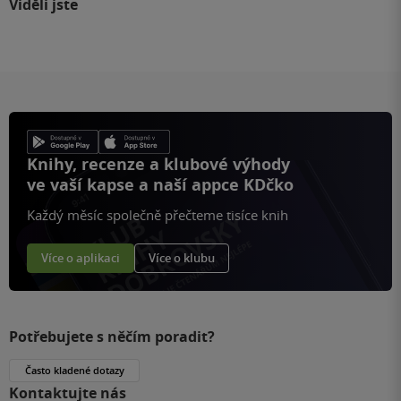
Viděli jste
Knihy, recenze a klubové výhody
ve vaší kapse a naší appce KDčko
Každý měsíc společně přečteme tisíce knih
Více o aplikaci
Více o klubu
Potřebujete s něčím poradit?
Často kladené dotazy
Kontaktujte nás