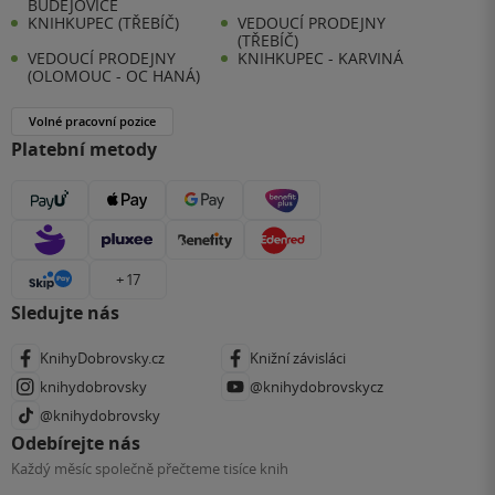
BUDĚJOVICE
KNIHKUPEC (TŘEBÍČ)
VEDOUCÍ PRODEJNY
(TŘEBÍČ)
VEDOUCÍ PRODEJNY
KNIHKUPEC - KARVINÁ
(OLOMOUC - OC HANÁ)
Volné pracovní pozice
Platební metody
+ 17
Sledujte nás
KnihyDobrovsky.cz
Knižní závisláci
knihydobrovsky
@knihydobrovskycz
@knihydobrovsky
Odebírejte nás
Každý měsíc společně přečteme tisíce knih