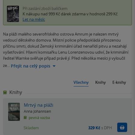
Při zaslání zboží balíčkem
K nákupu nad 999 Kč
dárek zdarma
v hodnotě 299 Kč
Let na měsíc
Na pláži malého severofríského ostrova Amrum je nalezen mrtvý
vedoucí dětského domova. Místní policie předpokládá přirozenou
příčinu smrti, dokud Zemský kriminální úřad nenařídí pitvu a nezahájí
vyšetřování. Hlavní komisařku Lenu Lorenzenovou udiví, že kriminální
ředitel Warnke svěřuje případ právě jí. Před několika mesíci ji vyloučil
ze…
Přejít na celý popis
Všechny
Knihy
E-knihy
Knihy
Mrtvý na pláži
Anna Johannsen
pevná vazba
Do k
Skladem
329 Kč
s DPH