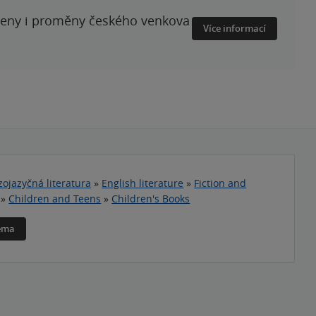
ženy i proměny českého venkova
Více informací
zojazyčná literatura
»
English literature
»
Fiction and
»
Children and Teens
»
Children's Books
téma