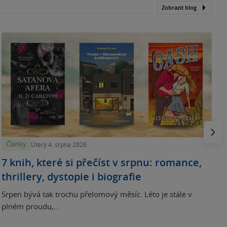
Zobrazit blog
N
p
Násled
Články
Úterý 4. srpna 2026
7 knih, které si přečíst v srpnu: romance,
thrillery, dystopie i biografie
Srpen bývá tak trochu přelomový měsíc. Léto je stále v
plném proudu,...