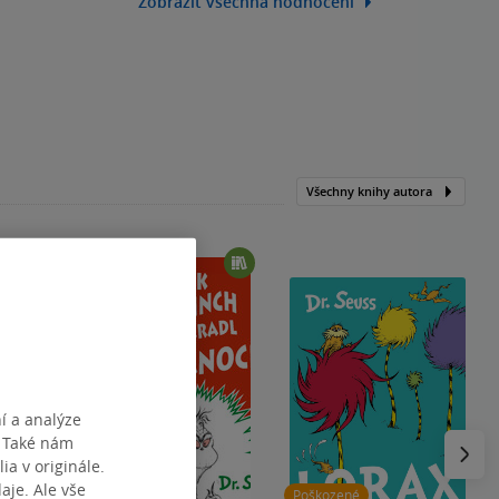
Zobrazit všechna hodnocení
Všechny knihy autora
í a analýze
Následu
. Také nám
ia v originále.
je. Ale vše
Sleva 119
Kč
Poškozené