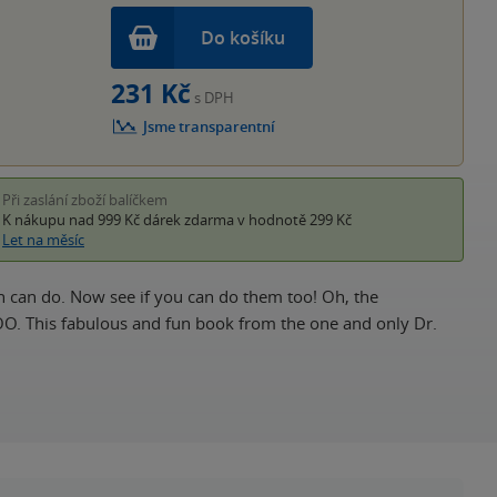
Do košíku
231 Kč
s DPH
Jsme transparentní
Při zaslání zboží balíčkem
K nákupu nad 999 Kč
dárek zdarma
v hodnotě 299 Kč
Let na měsíc
can do. Now see if you can do them too! Oh, the
O. This fabulous and fun book from the one and only Dr.