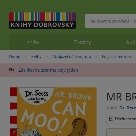
Vyhledávání
Knihy
E-knihy
Aud
Nacházíte
Domů
Knihy
Cizojazyčná literatura
English literature
»
»
»
se
zde:
Zásilkovna zdarma celý týden!
MR B
Autor
Dr. Seu
Uložit do 