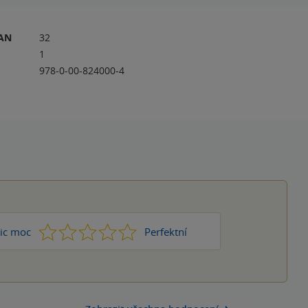
RAN
32
1
978-0-00-824000-4
1
2
3
4
5
ic moc
Perfektní