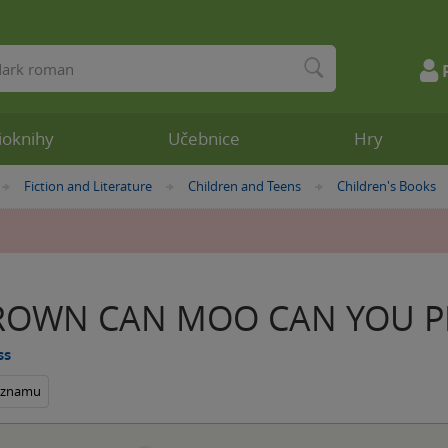
ioknihy
Učebnice
Hry
Fiction and Literature
Children and Teens
Children's Books
»
»
»
ROWN CAN MOO CAN YOU P
ss
seznamu