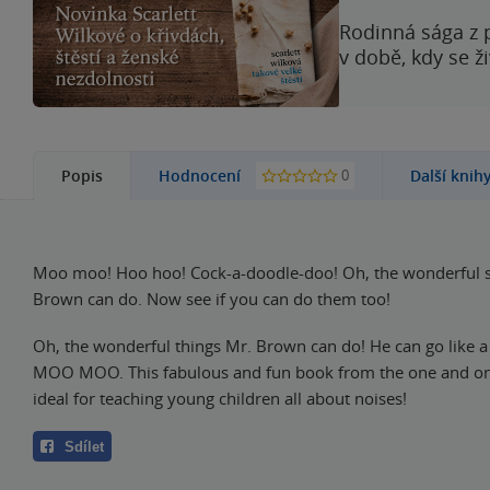
Rodinná sága z 
v době, kdy se ž
0
Popis
Hodnocení
Další knih
Moo moo! Hoo hoo! Cock-a-doodle-doo! Oh, the wonderful 
Brown can do. Now see if you can do them too!
Oh, the wonderful things Mr. Brown can do! He can go like a
MOO MOO. This fabulous and fun book from the one and onl
ideal for teaching young children all about noises!
Sdílet