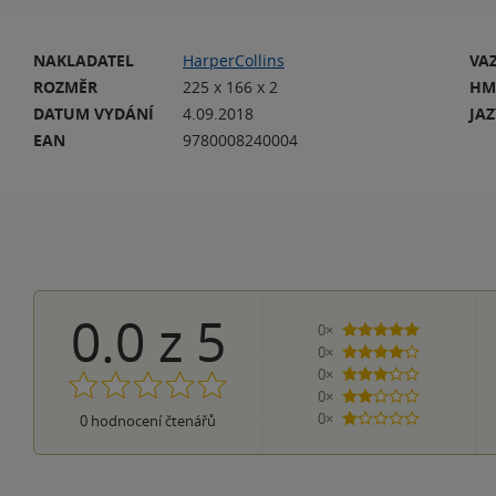
NAKLADATEL
HarperCollins
VA
ROZMĚR
225 x 166 x 2
HM
DATUM VYDÁNÍ
4.09.2018
JA
EAN
9780008240004
0.0
z
5
0×
5 hvězdiček
0×
4 hvězdičky
0×
3 hvězdičky
0×
2 hvězdičky
0×
0
hodnocení čtenářů
1 hvezdička