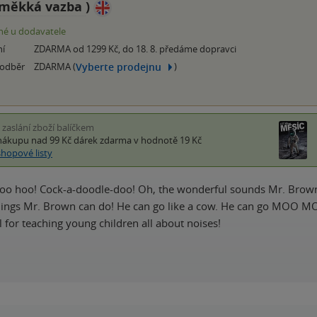
měkká vazba
)
é u dodavatele
ní
ZDARMA od 1299 Kč, do 18. 8. předáme dopravci
Vyberte prodejnu
 odběr
ZDARMA (
)
i zaslání zboží balíčkem
nákupu nad 99 Kč
dárek zdarma
v hodnotě 19 Kč
shopové listy
o hoo! Cock-a-doodle-doo! Oh, the wonderful sounds Mr. Brown 
ings Mr. Brown can do! He can go like a cow. He can go MOO MO
l for teaching young children all about noises!