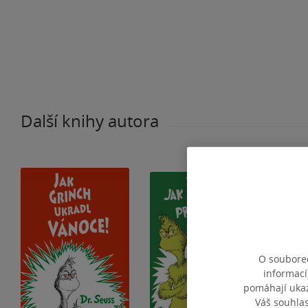
Další knihy autora
O souborec
informací
pomáhají ukazo
Váš souhla