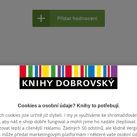
Přidat hodnocení
Cookies a osobní údaje? Knihy to potřebují.
h cookies jste určitě již slyšeli. I my je využíváme ke shromažďován
, aby náš e-shop dobře fungoval a mohli jsme ho nadále zlepšovat
vat lepší a cílenější reklamu. Žádných 50 odstínů, ale klidně Vergil
s může předat marketingovým platformám i některé vaše osobní úda