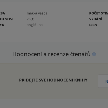
ZBA
měkká vazba
POČET ST
OTNOST
78 g
VYDÁNÍ
ZYK
angličtina
ISBN
Hodnocení a recenze čtenářů
PŘIDEJTE SVÉ HODNOCENÍ KNIHY
N