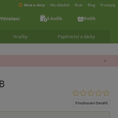
Akce a slevy
Vše důležité
Klub
Blog
Prodejny
E-košík
Košík
Přihlášení
Hračky
Papírnictví a dárky
Zav
B
0.0
z
5
0 hodnocení čtenářů
hvěz