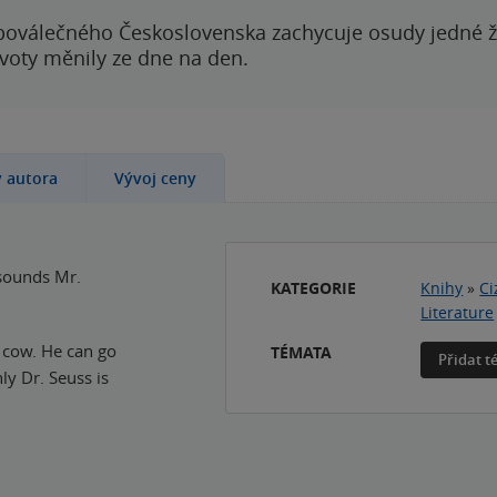
poválečného Československa zachycuje osudy jedné 
ivoty měnily ze dne na den.
y autora
Vývoj ceny
sounds Mr.
KATEGORIE
Knihy
»
Ci
Literature
 cow. He can go
TÉMATA
Přidat 
y Dr. Seuss is