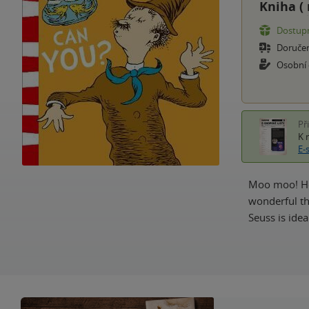
Kniha (
Dostupn
Doruče
Osobní
Př
K 
E-
Moo moo! Ho
wonderful th
Seuss is idea