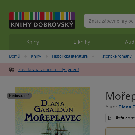
Vyhledávání
Knihy
E-knihy
Aud
Nacházíte
Domů
Knihy
Historická literatura
Historické romány
»
»
»
se
zde:
Zásilkovna zdarma celý týden!
Mořep
Nedostupné
Autor
Diana 
Uložit do 