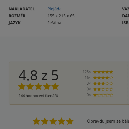
NAKLADATEL
Plejáda
VA
ROZMĚR
155 x 215 x 65
DA
JAZYK
čeština
IS
4.8
z
5
125×
5 hvězdi
16×
4 hvězdičky
3×
3 hvězdičky
0×
2 hvězdičky
0×
144
hodnocení čtenářů
1 hvezdička
Opravdu jsem se bála,