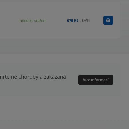
Koupit
Ihned ke stažení
679 Kč
s DPH
smrtelné choroby a zakázaná
Více informací