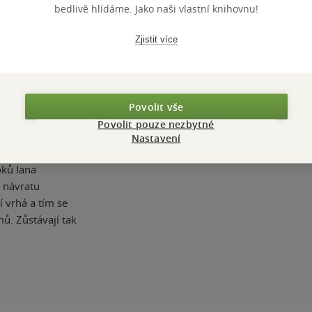
de ho Claire
bedlivě hlídáme. Jako naši vlastní knihovnu!
es kameny
uje velký obnos
Zjistit více
i odnést. K
edy svého
nná akce, která
a ve Francii,
Povolit vše
, protože v
Povolit pouze nezbytné
 něj dostanou
Nastavení
kává se s
oků Iana
i návratu
í vrhá a tím se
mů. Zůstávají tak