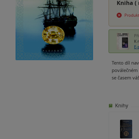
Kniha (
Produkt
Př
K 
E-
Tento díl na
poválečném S
se časem váš
Knihy