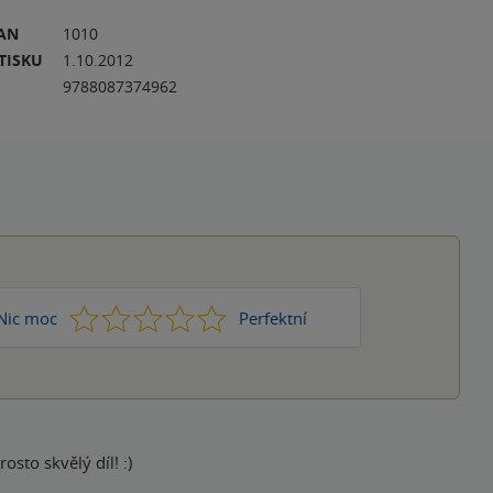
RAN
1010
TISKU
1.10.2012
9788087374962
1
2
3
4
5
Nic moc
Perfektní
sto skvělý díl! :)