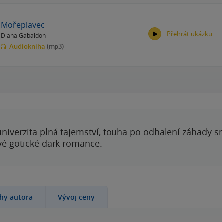
Mořeplavec
Přehrát ukázku
Diana Gabaldon
Audiokniha
(mp3)
00:00
00:00
 univerzita plná tajemství, touha po odhalení záhady 
ové gotické dark romance.
ihy autora
Vývoj ceny