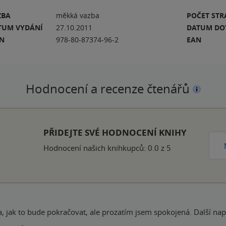
ZBA
měkká vazba
POČET ST
TUM VYDÁNÍ
27.10.2011
DATUM DO
BN
978-80-87374-96-2
EAN
Hodnocení a recenze čtenářů
ček
PŘIDEJTE SVÉ HODNOCENÍ KNIHY
Hodnocení našich knihkupců: 0.0 z 5
 jak to bude pokračovat, ale prozatím jsem spokojená. Další napro