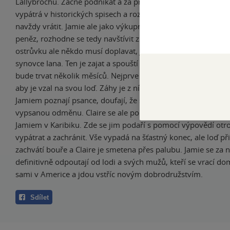
Lallybrochu. Začne podnikat a za prací jezdí do Edinburgu, k
vypátrá v historických spisech a rozhodne se k Jamiemu př
navždy vrátit. Jamie ale jako výkupné z jiného svazku potřeb
peněz, rozhodne se tedy navštívit zlatý poklad a část jmění s
ostrůvku ale někdo musí doplavat, Jamie je raněn, požádá t
synovce Iana. Ten je zajat a spouští se velká námořní záchra
bude trvat několik měsíců. Nejprve požádají příbuzného Jared
aby je vzal na svou loď. Záhy je z ní Claire unesena Angličany
Jamiem poznají psance, doufají, že se za Claire vydá a oni za
vypsanou odměnu. Claire se ale podaří z lodi prchnout a set
Jamiem v Karibiku. Zde se jim podaří s pomocí výpovědí otr
vypátrat a zachránit. Vše vypadá na šťastný konec, ale loď př
zachvátí bouře a Claire je smetena přes palubu. Jamie se za n
definitivně odpoutají od lodi a svých mužů, kteří se vrací do
sami v Americe a jdou vstříc novým dobrodružstvím.
Sdílet