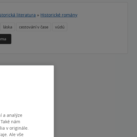
storická literatura
»
Historické romány
láska
cestování v čase
vúdú
téma
í a analýze
. Také nám
ia v originále.
je. Ale vše