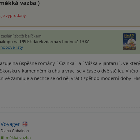
měkká vazba
)
 je vyprodaný.
i zaslání zboží balíčkem
nákupu nad 99 Kč
dárek zdarma
v hodnotě 19 Kč
shopové listy
vazuje na úspěšné romány ´Cizinka´ a ´Vážka v jantaru´, ve kterých
kotsku v kamenném kruhu a vrací se v čase o dvě stě let. V této 
nivě zamiluje a nechce se od něj vrátit zpět do moderní doby. Hi
Voyager
Diana Gabaldon
měkká vazba