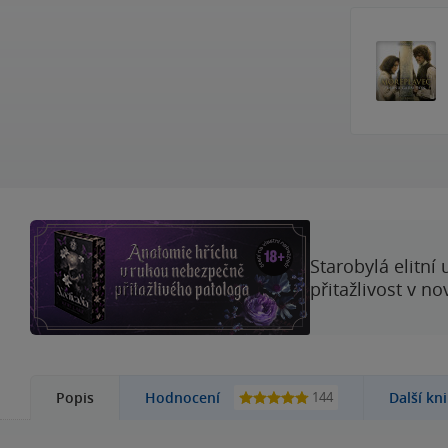
Starobylá elitní
přitažlivost v n
144
Popis
Hodnocení
Další kn