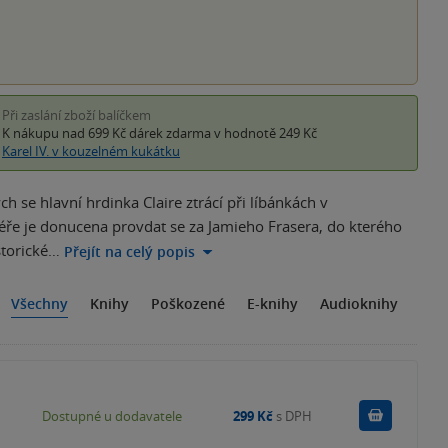
Při zaslání zboží balíčkem
K nákupu nad 699 Kč
dárek zdarma
v hodnotě 249 Kč
Karel IV. v kouzelném kukátku
 se hlavní hrdinka Claire ztrácí při líbánkách v
éře je donucena provdat se za Jamieho Frasera, do kterého
storické…
Přejít na celý popis
Všechny
Knihy
Poškozené
E-knihy
Audioknihy
Do košík
Dostupné u dodavatele
299 Kč
s DPH