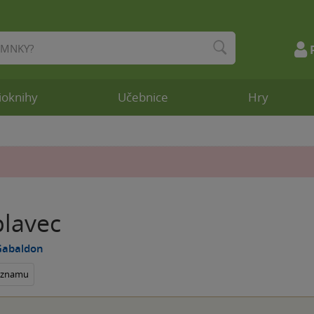
ioknihy
Učebnice
Hry
lavec
Gabaldon
seznamu