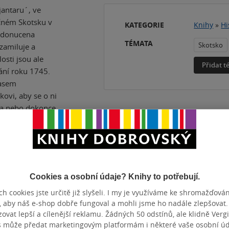
jantaru´, ve
ečném Skotsku v
KATEGORIE
Knihy
»
Hi
e donucena
TÉMATA
Skotsko
zamiluje a
osti jsou ale
Přidat 
ání roku 1745.
časem
vi, aby se o ni
išla nebo dokonce
llodenu
 let skrýval v
ičanům, aby jeho
elí s jejím
ný zlatý poklad
Cookies a osobní údaje? Knihy to potřebují.
eni do
h cookies jste určitě již slyšeli. I my je využíváme ke shromažďován
na anglický
, aby náš e-shop dobře fungoval a mohli jsme ho nadále zlepšovat
nemanželského
vat lepší a cílenější reklamu. Žádných 50 odstínů, ale klidně Vergil
nství do
s může předat marketingovým platformám i některé vaše osobní úda