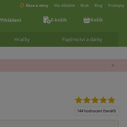
Akce a slevy
Vše důležité
Klub
Blog
Prodejny
E-košík
Košík
Přihlášení
Hračky
Papírnictví a dárky
Zav
4.8
z
5
144 hodnocení čtenářů
hvězdi