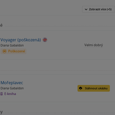
Zobrazit
více
(+5)
né
Voyager (poškozená)
Velmi dobrý
Diana Gabaldon
Poškozené
Mořeplavec
Diana Gabaldon
Stáhnout ukázku
E-kniha
hy