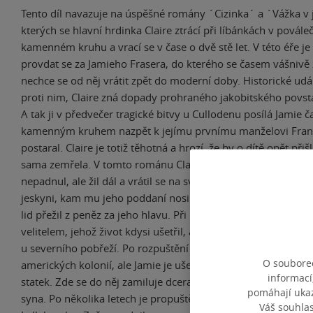
Tento díl navazuje na úspěšné romány ´Cizinka´ a ´Vážka v 
kterých se hlavní hrdinka Claire ztrácí při líbánkách v povál
kamenném kruhu a vrací se v čase o dvě stě let. V této éře j
provdat se za Jamieho Frasera, do kterého se časem vášnivě 
nechce se od něj vrátit zpět do moderní doby. Historické udál
proti nim, Claire zná dopady prohraného jakobitského povst
A tak ji v předvečer tragické bitvy u Cullodenu posílá Jamie 
kamenným kruhem nazpět k jejímu prvnímu manželovi Franko
postaral. Claire je totiž těhotná a hrozí, že by o dítě opět př
sama zemřela. V tomto románu Claire zjišťuje, že Jamie u Cu
nepadnul, ale žil dál a vrátil se na své panství. Zde se několik
jeskyni, kam mu jeho poddaní nosili jídlo, než se vydal Angl
lid přežil z peněz za jeho hlavu. Při pobytu ve věznici se spřát
velitelem, jehož život kdysi ušetřil, a zároveň objevuje tajem
u severního pobřeží. Po rozpuštění věznice jsou vězni převel
O souborec
amerických kolonií, ale Jamie je ušetřen a poslán jako sluha 
informací
statek. Zde se do něj zamiluje dcera pánů a on s ní zplodí 
pomáhají ukazo
syna. Po několika letech je propuštěn a vrací se na rodné pa
Váš souhla