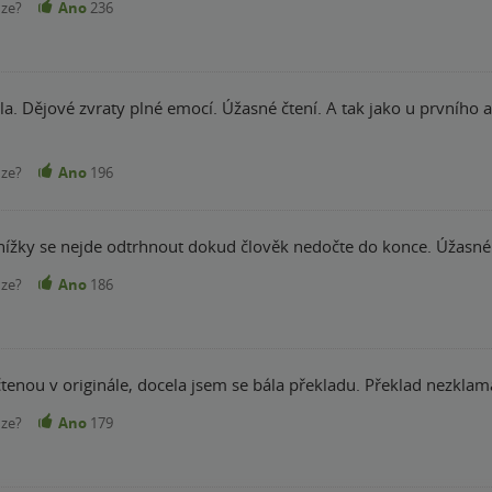
nze?
Ano
236
. Dějové zvraty plné emocí. Úžasné čtení. A tak jako u prvního a 
nze?
Ano
196
knížky se nejde odtrhnout dokud člověk nedočte do konce. Úžasné
nze?
Ano
186
nou v originále, docela jsem se bála překladu. Překlad nezklamal
nze?
Ano
179