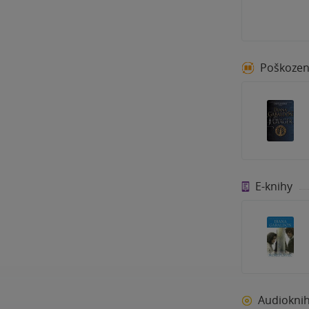
Poškoze
E-knihy
Audiokni