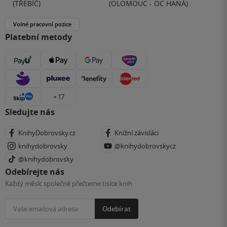
(TŘEBÍČ)
(OLOMOUC - OC HANÁ)
Volné pracovní pozice
Platební metody
+ 17
Sledujte nás
KnihyDobrovsky.cz
Knižní závisláci
knihydobrovsky
@knihydobrovskycz
@knihydobrovsky
Odebírejte nás
Každý měsíc společně přečteme tisíce knih
Odebírat