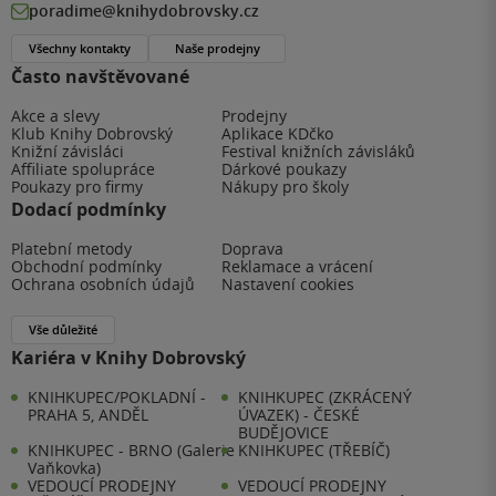
poradime@knihydobrovsky.cz
Všechny kontakty
Naše prodejny
Často navštěvované
Akce a slevy
Prodejny
Klub Knihy Dobrovský
Aplikace KDčko
Knižní závisláci
Festival knižních závisláků
Affiliate spolupráce
Dárkové poukazy
Poukazy pro firmy
Nákupy pro školy
Dodací podmínky
Platební metody
Doprava
Obchodní podmínky
Reklamace a vrácení
Ochrana osobních údajů
Nastavení cookies
Vše důležité
Kariéra v Knihy Dobrovský
KNIHKUPEC/POKLADNÍ -
KNIHKUPEC (ZKRÁCENÝ
PRAHA 5, ANDĚL
ÚVAZEK) - ČESKÉ
BUDĚJOVICE
KNIHKUPEC - BRNO (Galerie
KNIHKUPEC (TŘEBÍČ)
Vaňkovka)
VEDOUCÍ PRODEJNY
VEDOUCÍ PRODEJNY