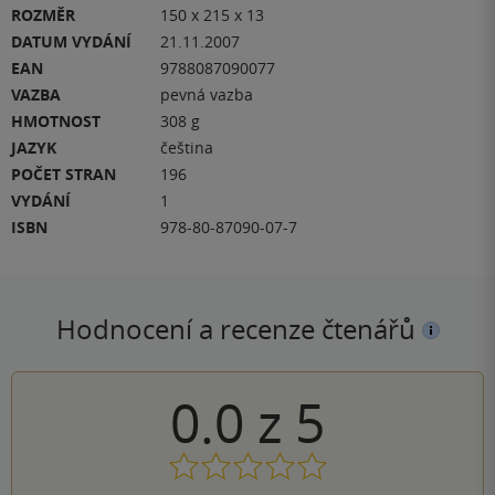
ROZMĚR
150 x 215 x 13
DATUM VYDÁNÍ
21.11.2007
EAN
9788087090077
VAZBA
pevná vazba
HMOTNOST
308 g
JAZYK
čeština
POČET STRAN
196
VYDÁNÍ
1
ISBN
978-80-87090-07-7
Hodnocení a recenze čtenářů
0.0
z
5