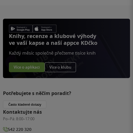
Knihy, recenze a klubové výhody
ve vaší kapse a naší appce KDčko
Každý měsíc společně přečteme tisíce knih
Více o aplikaci
Více o klubu
Potřebujete s něčím poradit?
Často kladené dotazy
Kontaktujte nás
Po–Pá:
8:00–17:00
542 220 320