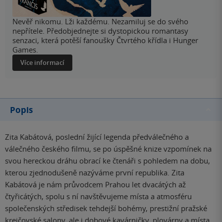
Nevěř nikomu. Lži každému. Nezamiluj se do svého
nepřítele. Předobjednejte si dystopickou romantasy
senzaci, která potěší fanoušky Čtvrtého křídla i Hunger
Games.
Více informací
Popis
Zita Kabátová, poslední žijící legenda předválečného a
válečného českého filmu, se po úspěšné knize vzpomínek na
svou hereckou dráhu obrací ke čtenáři s pohledem na dobu,
kterou zjednodušeně nazýváme první republika. Zita
Kabátová je nám průvodcem Prahou let dvacátých až
čtyřicátých, spolu s ní navštěvujeme místa a atmosféru
společenských středisek tehdejší bohémy, prestižní pražské
krejčovské salony, ale i dobové kavárničky, plovárny a místa