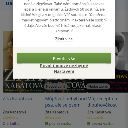
Další knihy autora
nadále zlepšovat. Také nám pomáhají ukazovat
lepší a cílenější reklamu. Žádných 50 odstínů, ale
klidně Vergilia v originále. Váš souhlas může předat
marketingovým platformám i některé vaše osobní
údaje. Ale vše bedlivě hlídáme. Jako naši vlastní
knihovnu!
Zjistit více
Povolit vše
Povolit pouze nezbytné
Nastavení
Nedostupné
Nedostupné
Zita Kabátová
Můj život nebyl pod
Můj recept na
psa, ale se psem
dlouhověkost
Zita Kabátová
Zita Kabátová
Zita Kabátová
0.0
0.0
0.0
z
z
z
E-kniha
pevná vazba
pevná vazba
5
5
5
hvězdiček
hvězdiček
hvězdiček