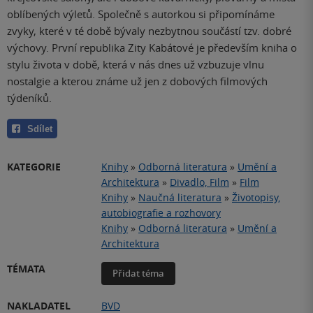
oblíbených výletů. Společně s autorkou si připomínáme
zvyky, které v té době bývaly nezbytnou součástí tzv. dobré
výchovy. První republika Zity Kabátové je především kniha o
stylu života v době, která v nás dnes už vzbuzuje vlnu
nostalgie a kterou známe už jen z dobových filmových
týdeníků.
Sdílet
KATEGORIE
Knihy
»
Odborná literatura
»
Umění a
Architektura
»
Divadlo, Film
»
Film
Knihy
»
Naučná literatura
»
Životopisy,
autobiografie a rozhovory
Knihy
»
Odborná literatura
»
Umění a
Architektura
TÉMATA
Přidat téma
NAKLADATEL
BVD