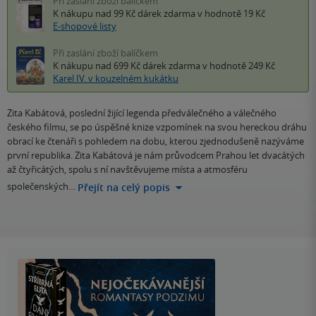
Při zaslání zboží balíčkem
K nákupu nad 99 Kč
dárek zdarma
v hodnotě 19 Kč
E-shopové listy
Při zaslání zboží balíčkem
K nákupu nad 699 Kč
dárek zdarma
v hodnotě 249 Kč
Karel IV. v kouzelném kukátku
Zita Kabátová, poslední žijící legenda předválečného a válečného
českého filmu, se po úspěšné knize vzpomínek na svou hereckou dráhu
obrací ke čtenáři s pohledem na dobu, kterou zjednodušeně nazýváme
první republika. Zita Kabátová je nám průvodcem Prahou let dvacátých
až čtyřicátých, spolu s ní navštěvujeme místa a atmosféru
společenských…
Přejít na celý popis