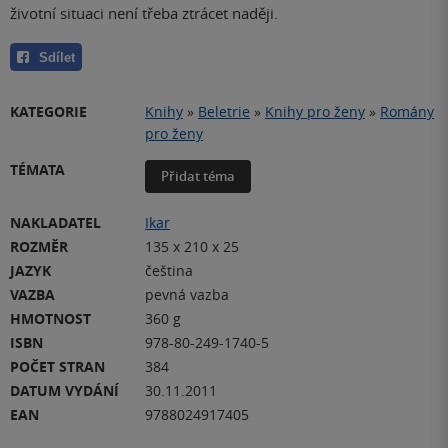
životní situaci není třeba ztrácet naději.
Sdílet
KATEGORIE
Knihy
»
Beletrie
»
Knihy pro ženy
»
Romány
pro ženy
TÉMATA
Přidat téma
NAKLADATEL
Ikar
ROZMĚR
135 x 210 x 25
JAZYK
čeština
VAZBA
pevná vazba
HMOTNOST
360 g
ISBN
978-80-249-1740-5
POČET STRAN
384
DATUM VYDÁNÍ
30.11.2011
EAN
9788024917405