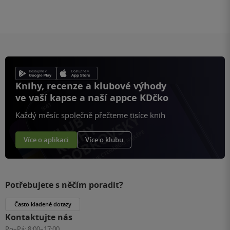
Knihy, recenze a klubové výhody
ve vaší kapse a naší appce KDčko
Každý měsíc společně přečteme tisíce knih
Více o aplikaci
Více o klubu
Potřebujete s něčím poradit?
Často kladené dotazy
Kontaktujte nás
Po–Pá:
8:00–17:00