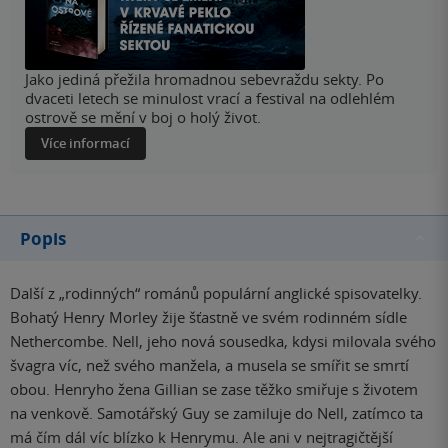
Jako jediná přežila hromadnou sebevraždu sekty. Po
dvaceti letech se minulost vrací a festival na odlehlém
ostrově se mění v boj o holý život.
Více informací
Popis
Další z „rodinných“ románů populární anglické spisovatelky.
Bohatý Henry Morley žije šťastně ve svém rodinném sídle
Nethercombe. Nell, jeho nová sousedka, kdysi milovala svého
švagra víc, než svého manžela, a musela se smířit se smrtí
obou. Henryho žena Gillian se zase těžko smiřuje s životem
na venkově. Samotářský Guy se zamiluje do Nell, zatímco ta
má čím dál víc blízko k Henrymu. Ale ani v nejtragičtější