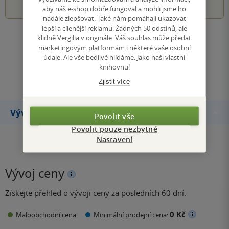
aby náš e-shop dobře fungoval a mohli jsme ho
nadále zlepšovat. Také nám pomáhají ukazovat
lepší a cílenější reklamu. Žádných 50 odstínů, ale
klidně Vergilia v originále. Váš souhlas může předat
Zobrazit všechna hodnocení
marketingovým platformám i některé vaše osobní
údaje. Ale vše bedlivě hlídáme. Jako naši vlastní
knihovnu!
Přidat hodnocení
Zjistit více
Vývoj ceny
Povolit vše
Povolit pouze nezbytné
Nastavení
Vývoj ceny
Získejte přehled o vývoji ceny za posledních 60 dní.
0 Kč
Maloobchodní cena
Minimální prodejní cena: