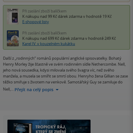
Při zaslání zboží balíčkem
K nákupu nad 99 Kč
dárek zdarma
v hodnotě 19 Kč
E-shopové listy
Při zaslání zboží balíčkem
K nákupu nad 699 Kč
dárek zdarma
v hodnotě 249 Kč
Karel IV. v kouzelném kukátku
Další z „rodinných“ románů populární anglické spisovatelky. Bohatý
Henry Morley žije šťastně ve svém rodinném sídle Nethercombe. Nell,
jeho nová sousedka, kdysi milovala svého švagra víc, než svého
manžela, a musela se smířit se smrtí obou. Henryho žena Gillian se zase
těžko smiřuje s životem na venkově. Samotářský Guy se zamiluje do
Nell,…
Přejít na celý popis