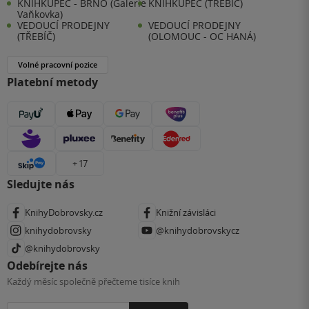
KNIHKUPEC - BRNO (Galerie
KNIHKUPEC (TŘEBÍČ)
Vaňkovka)
VEDOUCÍ PRODEJNY
VEDOUCÍ PRODEJNY
(TŘEBÍČ)
(OLOMOUC - OC HANÁ)
Volné pracovní pozice
Platební metody
+ 17
Sledujte nás
KnihyDobrovsky.cz
Knižní závisláci
knihydobrovsky
@knihydobrovskycz
@knihydobrovsky
Odebírejte nás
Každý měsíc společně přečteme tisíce knih