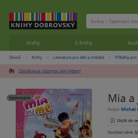
Vyhledávání
Knihy
E-knihy
Aud
Nacházíte
Domů
Knihy
Literatura pro děti a mládež
Příběhy pro 
»
»
»
se
zde:
Zásilkovna zdarma celý týden!
Mia a 
Nedostupné
Autor
Michal 
Uložit do 
Součástí série:
M