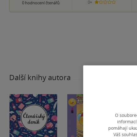
0×
0
hodnocení čtenářů
1 hvezdička
Další knihy autora
O souborec
informací
pomáhají ukazo
Váš souhla