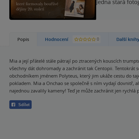
Jedna stará foto
0
Popis
Hodnocení
Další knih
Mia a její přátelé stále pátrají po ztracených kouscích trumpt
všechny dát dohromady a zachránit tak Centopii. Tentokrát se
obchodníkem jménem Polyteus, který jim ukáže cestu do ta
pokladem. Mia a Onchao se společně s ním vydají dovnitř, a
najednou zavalily kameny! Teď je může zachránit jen rychlá
Sdílet