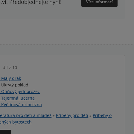
ství. Předobjednejte nyní!
Více informací
. díl z 10
á Malý drak
á Ukrytý poklad
á Ohňový jednorožec
á Tajemná lucerna
á Květinová princezna
teratura pro děti a mládež
»
Příběhy pro děti
»
Příběhy o
ených bytostech