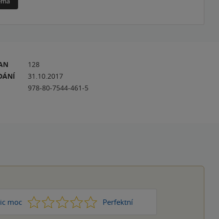
téma
RAN
128
DÁNÍ
31.10.2017
978-80-7544-461-5
1
2
3
4
5
ic moc
Perfektní