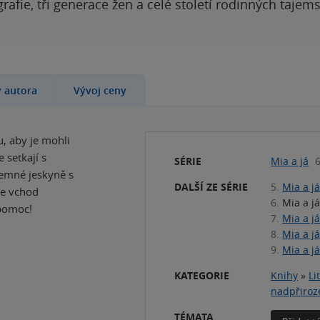
grafie, tři generace žen a celé století rodinných tajem
y autora
Vývoj ceny
u, aby je mohli
 setkají s
SÉRIE
Mia a já
6
jemné jeskyně s
DALŠÍ ZE SÉRIE
5.
Mia a j
le vchod
6.
Mia a j
 pomoc!
7.
Mia a j
8.
Mia a j
9.
Mia a j
KATEGORIE
Knihy
»
Li
nadpřiroz
TÉMATA