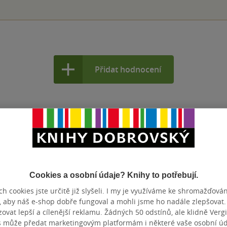
Přidat hodnocení
Cookies a osobní údaje? Knihy to potřebují.
h cookies jste určitě již slyšeli. I my je využíváme ke shromažďován
, aby náš e-shop dobře fungoval a mohli jsme ho nadále zlepšovat
vat lepší a cílenější reklamu. Žádných 50 odstínů, ale klidně Vergil
s může předat marketingovým platformám i některé vaše osobní úda