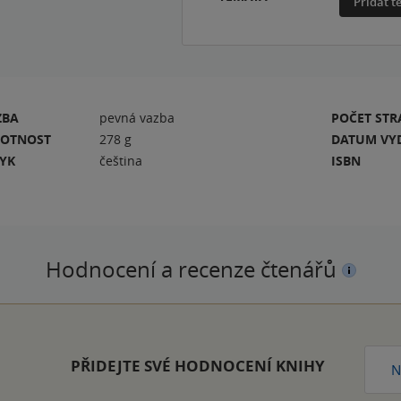
Přidat 
ZBA
pevná vazba
POČET ST
OTNOST
278 g
DATUM VY
ZYK
čeština
ISBN
Hodnocení a recenze čtenářů
PŘIDEJTE SVÉ HODNOCENÍ KNIHY
N