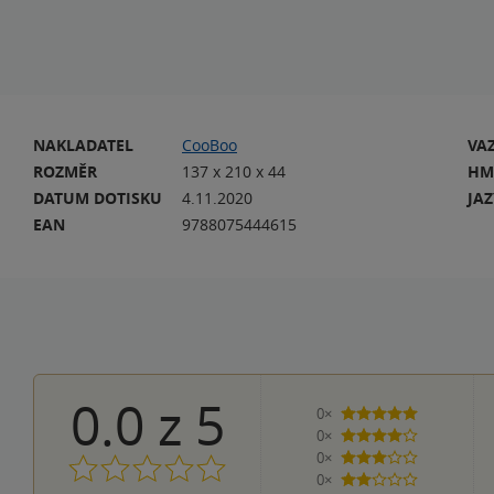
NAKLADATEL
CooBoo
VA
ROZMĚR
137 x 210 x 44
HM
DATUM DOTISKU
4.11.2020
JA
EAN
9788075444615
0.0
z
5
0×
5 hvězdiček
0×
4 hvězdičky
0×
3 hvězdičky
0×
2 hvězdičky