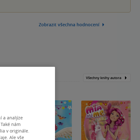
Zobrazit všechna hodnocení
Všechny knihy autora
í a analýze
. Také nám
ia v originále.
je. Ale vše