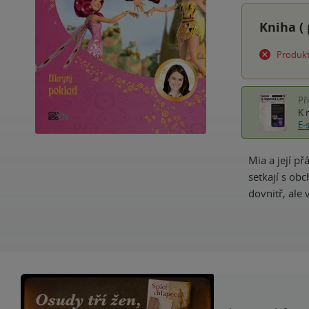
Kniha (
Produkt
Př
K 
E-
Mia a její p
setkají s ob
dovnitř, ale