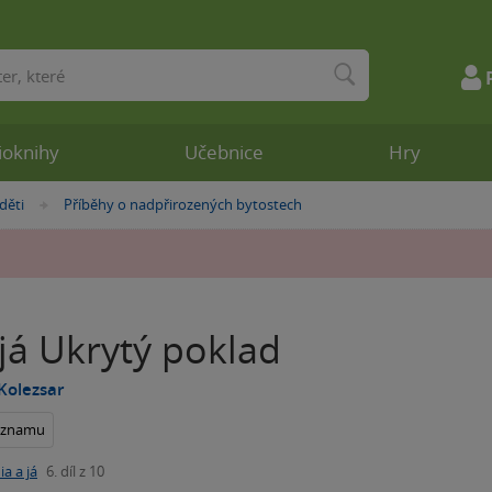
ioknihy
Učebnice
Hry
děti
Příběhy o nadpřirozených bytostech
»
já Ukrytý poklad
Kolezsar
seznamu
ia a já
6. díl z 10