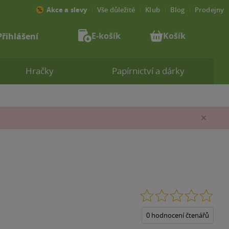
Akce a slevy
Vše důležité
Klub
Blog
Prodejny
E-košík
Košík
Přihlášení
Hračky
Papírnictví a dárky
Zav
0.0
z
5
0 hodnocení čtenářů
hvěz