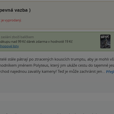
pevná vazba
)
 je vyprodaný.
i zaslání zboží balíčkem
nákupu nad 99 Kč
dárek zdarma
v hodnotě 19 Kč
shopové listy
řátelé stále pátrají po ztracených kouscích trumptu, aby je mohli 
chodníkem jménem Polyteus, který jim ukáže cestu do tajemné je
 vchod najednou zavalily kameny! Teď je může zachránit jen…
Přej