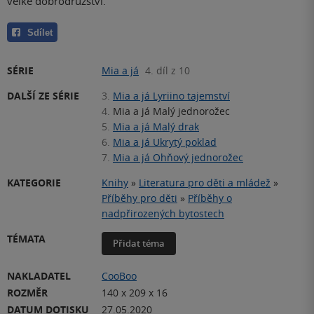
velké dobrodružství.
Sdílet
SÉRIE
Mia a já
4. díl z 10
DALŠÍ ZE SÉRIE
3.
Mia a já Lyriino tajemství
4.
Mia a já Malý jednorožec
5.
Mia a já Malý drak
6.
Mia a já Ukrytý poklad
7.
Mia a já Ohňový jednorožec
KATEGORIE
Knihy
»
Literatura pro děti a mládež
»
Příběhy pro děti
»
Příběhy o
nadpřirozených bytostech
TÉMATA
Přidat téma
NAKLADATEL
CooBoo
ROZMĚR
140 x 209 x 16
DATUM DOTISKU
27.05.2020