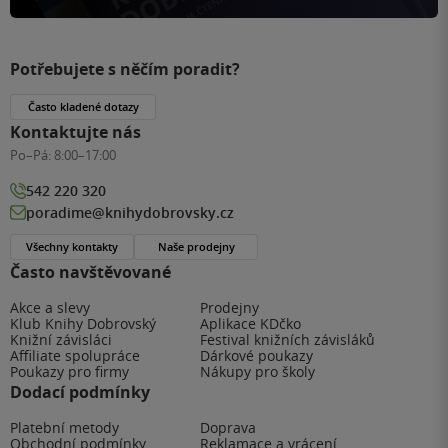
Potřebujete s něčím poradit?
Často kladené dotazy
Kontaktujte nás
Po–Pá:
8:00–17:00
542 220 320
poradime@knihydobrovsky.cz
Všechny kontakty
Naše prodejny
Často navštěvované
Akce a slevy
Prodejny
Klub Knihy Dobrovský
Aplikace KDčko
Knižní závisláci
Festival knižních závisláků
Affiliate spolupráce
Dárkové poukazy
Poukazy pro firmy
Nákupy pro školy
Dodací podmínky
Platební metody
Doprava
Obchodní podmínky
Reklamace a vrácení