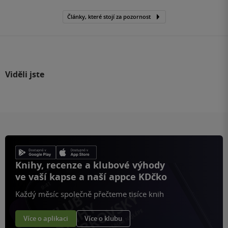
Články, které stojí za pozornost
Viděli jste
Knihy, recenze a klubové výhody
ve vaší kapse a naší appce KDčko
Každý měsíc společně přečteme tisíce knih
Více o aplikaci
Více o klubu