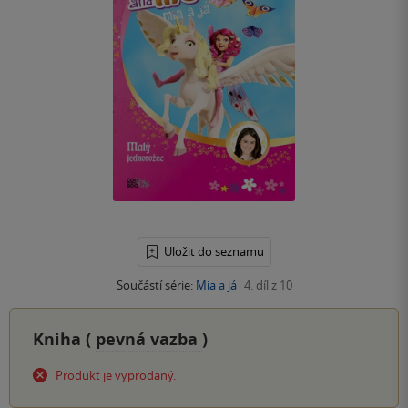
Uložit do seznamu
Součástí série:
Mia a já
4. díl z 10
Kniha (
pevná vazba
)
Produkt je vyprodaný.