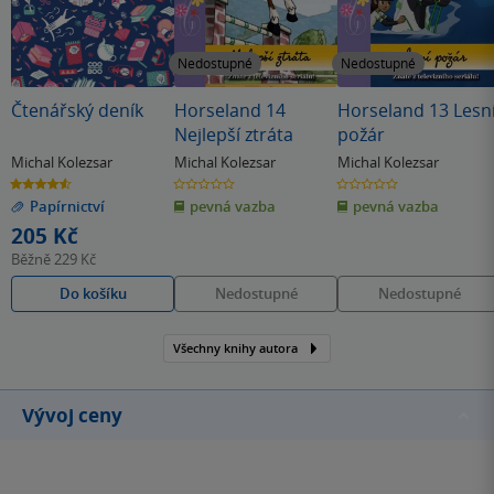
Nedostupné
Nedostupné
Čtenářský deník
Horseland 14
Horseland 13 Lesn
Nejlepší ztráta
požár
Michal Kolezsar
Michal Kolezsar
Michal Kolezsar
4.6
0.0
0.0
z
z
z
Papírnictví
pevná vazba
pevná vazba
5
5
5
hvězdiček
hvězdiček
hvězdiček
205 Kč
Běžně
229 Kč
Do košíku
Nedostupné
Nedostupné
Všechny knihy autora
Vývoj ceny