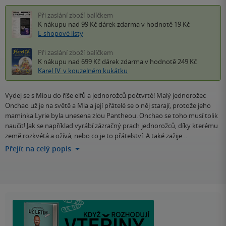
Při zaslání zboží balíčkem
K nákupu nad 99 Kč
dárek zdarma
v hodnotě 19 Kč
E-shopové listy
Při zaslání zboží balíčkem
K nákupu nad 699 Kč
dárek zdarma
v hodnotě 249 Kč
Karel IV. v kouzelném kukátku
Vydej se s Miou do říše elfů a jednorožců počtvrté! Malý jednorožec
Onchao už je na světě a Mia a její přátelé se o něj starají, protože jeho
maminka Lyrie byla unesena zlou Pantheou. Onchao se toho musí tolik
naučit! Jak se například vyrábí zázračný prach jednorožců, díky kterému
země rozkvétá a ožívá, nebo co je to přátelství. A také zažije…
Přejít na celý popis