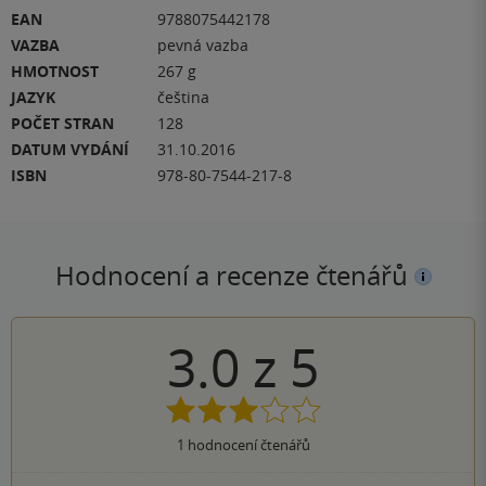
EAN
9788075442178
VAZBA
pevná vazba
HMOTNOST
267 g
JAZYK
čeština
POČET STRAN
128
DATUM VYDÁNÍ
31.10.2016
ISBN
978-80-7544-217-8
Hodnocení a recenze čtenářů
3.0
z
5
1
hodnocení čtenářů