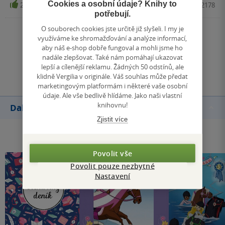
Cookies a osobní údaje? Knihy to
2
Kniha, CooBoo, 2016, 9788075442178
nepokazíte a pokud holčičky baví a moc si ho přejí - proč
potřebují.
jim ho nedopřát. Zajímavou alternativou k těmto knihám
O souborech cookies jste určitě již slyšeli. I my je
může být třeba Ema a jednorožec od české autorky.
Zobrazit všechna hodnocení
využíváme ke shromažďování a analýze informací,
aby náš e-shop dobře fungoval a mohli jsme ho
nadále zlepšovat. Také nám pomáhají ukazovat
Přidat hodnocení
lepší a cílenější reklamu. Žádných 50 odstínů, ale
klidně Vergilia v originále. Váš souhlas může předat
marketingovým platformám i některé vaše osobní
údaje. Ale vše bedlivě hlídáme. Jako naši vlastní
knihovnu!
Další knihy autora
Zjistit více
Povolit vše
Povolit pouze nezbytné
Nastavení