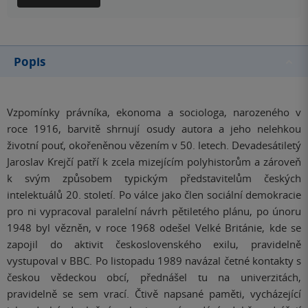
Popis
Vzpomínky právníka, ekonoma a sociologa, narozeného v
roce 1916, barvitě shrnují osudy autora a jeho nelehkou
životní pouť, okořeněnou vězením v 50. letech. Devadesátiletý
Jaroslav Krejčí patří k zcela mizejícím polyhistorům a zároveň
k svým způsobem typickým představitelům českých
intelektuálů 20. století. Po válce jako člen sociální demokracie
pro ni vypracoval paralelní návrh pětiletého plánu, po únoru
1948 byl vězněn, v roce 1968 odešel Velké Británie, kde se
zapojil do aktivit československého exilu, pravidelně
vystupoval v BBC. Po listopadu 1989 navázal četné kontakty s
českou vědeckou obcí, přednášel tu na univerzitách,
pravidelně se sem vrací. Čtivě napsané paměti, vycházející