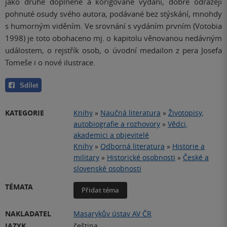
jako druhé doplněné a korigované vydání, dobře odrážejí
pohnuté osudy svého autora, podávané bez stýskání, mnohdy
s humorným viděním. Ve srovnání s vydáním prvním (Votobia
1998) je toto obohaceno mj. o kapitolu věnovanou nedávným
událostem, o rejstřík osob, o úvodní medailon z pera Josefa
Tomeše i o nové ilustrace.
Sdílet
KATEGORIE
Knihy
»
Naučná literatura
»
Životopisy,
autobiografie a rozhovory
»
Vědci,
akademici a objevitelé
Knihy
»
Odborná literatura
»
Historie a
military
»
Historické osobnosti
»
České a
slovenské osobnosti
TÉMATA
Přidat téma
NAKLADATEL
Masarykův ústav AV ČR
JAZYK
čeština