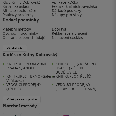
Klub Knihy Dobrovský
Aplikace KDčko
Knižní závisláci
Festival knižních závisláků
Affiliate spolupráce
Dárkové poukazy
Poukazy pro firmy
Nákupy pro školy
Dodací podmínky
Platební metody
Doprava
Obchodní podmínky
Reklamace a vrácení
Ochrana osobních údajů
Nastavení cookies
Vše důležité
Kariéra v Knihy Dobrovský
KNIHKUPEC/POKLADNÍ -
KNIHKUPEC (ZKRÁCENÝ
PRAHA 5, ANDĚL
ÚVAZEK) - ČESKÉ
BUDĚJOVICE
KNIHKUPEC - BRNO (Galerie
KNIHKUPEC (TŘEBÍČ)
Vaňkovka)
VEDOUCÍ PRODEJNY
VEDOUCÍ PRODEJNY
(TŘEBÍČ)
(OLOMOUC - OC HANÁ)
Volné pracovní pozice
Platební metody