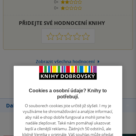
0×
2 hvězdičky
0×
1 hvezdička
PŘIDEJTE SVÉ HODNOCENÍ KNIHY
1
2
3
4
5
Zobrazit všechna hodnocení
Přidat hodnocení
Cookies a osobní údaje? Knihy to
potřebují.
Další knihy autora
O souborech cookies jste určitě již slyšeli. I my je
využíváme ke shromažďování a analýze informací,
aby náš e-shop dobře fungoval a mohli jsme ho
nadále zlepšovat. Také nám pomáhají ukazovat
lepší a cílenější reklamu. Žádných 50 odstínů, ale
klidně Vergilia v originále. Váš souhlas může předat