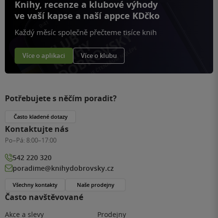
Knihy, recenze a klubové výhody
ve vaší kapse a naší appce KDčko
Každý měsíc společně přečteme tisíce knih
Více o aplikaci
Více o klubu
Potřebujete s něčím poradit?
Často kladené dotazy
Kontaktujte nás
Po–Pá:
8:00–17:00
542 220 320
poradime@knihydobrovsky.cz
Všechny kontakty
Naše prodejny
Často navštěvované
Akce a slevy
Prodejny