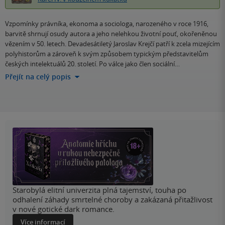
Vzpomínky právníka, ekonoma a sociologa, narozeného v roce 1916,
barvitě shrnují osudy autora a jeho nelehkou životní pouť, okořeněnou
vězením v 50. letech. Devadesátiletý Jaroslav Krejčí patří k zcela mizejícím
polyhistorům a zároveň k svým způsobem typickým představitelům
českých intelektuálů 20. století. Po válce jako člen sociální…
Přejít na celý popis
Starobylá elitní univerzita plná tajemství, touha po
odhalení záhady smrtelné choroby a zakázaná přitažlivost
v nové gotické dark romance.
Více informací