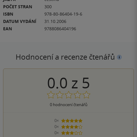
POČET STRAN
300
ISBN
978-80-86404-19-6
DATUM VYDÁNÍ
31.10.2006
EAN
9788086404196
Hodnocení a recenze čtenářů
0.0
z
5
0
hodnocení čtenářů
0×
5 hvězdiček
0×
4 hvězdičky
0×
3 hvězdičky