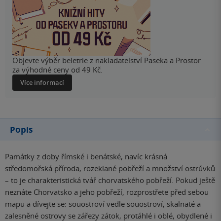
Objevte výběr beletrie z nakladatelství Paseka a Prostor
za výhodné ceny od 49 Kč.
Více informací
Popis
Památky z doby římské i benátské, navíc krásná
středomořská příroda, rozeklané pobřeží a množství ostrůvků
– to je charakteristická tvář chorvatského pobřeží. Pokud ještě
neznáte Chorvatsko a jeho pobřeží, rozprostřete před sebou
mapu a dívejte se: souostroví vedle souostroví, skalnaté a
zalesněné ostrovy se zářezy zátok, protáhlé i oblé, obydlené i