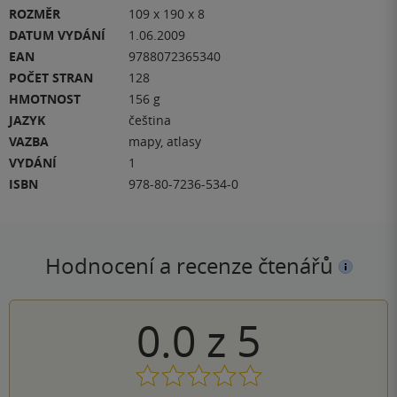
ROZMĚR
109 x 190 x 8
DATUM VYDÁNÍ
1.06.2009
EAN
9788072365340
POČET STRAN
128
HMOTNOST
156 g
JAZYK
čeština
VAZBA
mapy, atlasy
VYDÁNÍ
1
ISBN
978-80-7236-534-0
Hodnocení a recenze čtenářů
0.0
z
5