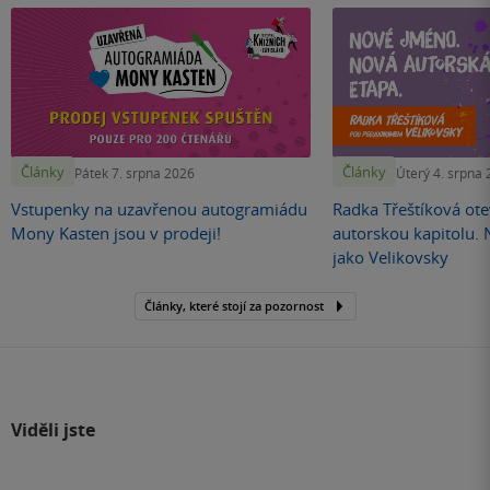
Články
Články
Pátek 7. srpna 2026
Úterý 4. srpna
Vstupenky na uzavřenou autogramiádu
Radka Třeštíková otev
Mony Kasten jsou v prodeji!
autorskou kapitolu.
jako Velikovsky
Články, které stojí za pozornost
Viděli jste