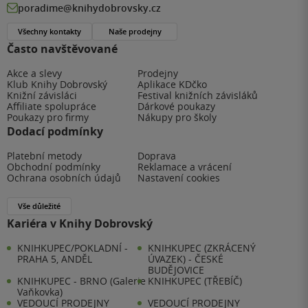
poradime@knihydobrovsky.cz
Všechny kontakty
Naše prodejny
Často navštěvované
Akce a slevy
Prodejny
Klub Knihy Dobrovský
Aplikace KDčko
Knižní závisláci
Festival knižních závisláků
Affiliate spolupráce
Dárkové poukazy
Poukazy pro firmy
Nákupy pro školy
Dodací podmínky
Platební metody
Doprava
Obchodní podmínky
Reklamace a vrácení
Ochrana osobních údajů
Nastavení cookies
Vše důležité
Kariéra v Knihy Dobrovský
KNIHKUPEC/POKLADNÍ -
KNIHKUPEC (ZKRÁCENÝ
PRAHA 5, ANDĚL
ÚVAZEK) - ČESKÉ
BUDĚJOVICE
KNIHKUPEC - BRNO (Galerie
KNIHKUPEC (TŘEBÍČ)
Vaňkovka)
VEDOUCÍ PRODEJNY
VEDOUCÍ PRODEJNY