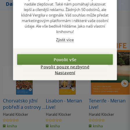
Další knihy autora
nadále zlepšovat. Také nám pomáhají ukazovat
lepší a cílenější reklamu. Žádných 50 odstínů, ale
klidně Vergilia v originále. Váš souhlas může předat
marketingovým platformám i některé vaše osobní
údaje. Ale vše bedlivě hlídáme. Jako naši vlastní
knihovnu!
Zjistit více
Povolit vše
Povolit pouze nezbytné
Nastavení
Chorvatsko jižní
Lisabon - Merian
Tenerife - Merian
pobřeží a ostrovy -
Live!
Live!
Merian Live!
Harald Klöcker
Harald Klöcker
Harald Klöcker
0.0
0.0
0.0
z
z
z
kniha
kniha
kniha
5
5
5
hvězdiček
hvězdiček
hvězdiček