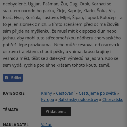
neobydlené, Ugljan, Pašman, Žut, Dugi Otok, Kornati se
statutem národního parku, Žirje, Kaprije, Zlarin, Šolta, Vis,
Brač, Hvar, Korčula, Lastovo, Mljet, Šipan, Lopud, Koločep – a
to je jen zlomek z nich. S tímto scénářem před očima člověk
sám přijde na myšlenku, že musí mít k dispozici člun nebo
jachtu, aby mohl tuto středomořskou nádheru chorvatského
pobřeží lépe prozkoumat. Nebo může cestovat od ostrova k
ostrovu trajektem, chodit pěšky a vnímat krásu krajiny i
vesnic a měst, těšit se z dalekých výhledů na Jadran. Kdo se
sem vydá, rychle podlehne krásám tohoto koutu země.
Sdílet
KATEGORIE
Knihy
»
Cestování
»
Cestujeme po světě
»
Evropa
»
Balkánský poloostrov
»
Chorvatsko
TÉMATA
Přidat téma
NAKLADATEL
Vašut