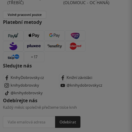
(TŘEBÍČ)
(OLOMOUC - OC HANÁ)
Volné pracovní pozice
Platební metody
+ 17
Sledujte nás
KnihyDobrovsky.cz
Knižní závisláci
knihydobrovsky
@knihydobrovskycz
@knihydobrovsky
Odebírejte nás
Každý měsíc společně přečteme tisíce knih
Odebírat