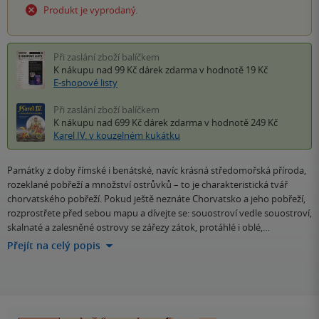
Produkt je vyprodaný.
Při zaslání zboží balíčkem
K nákupu nad 99 Kč
dárek zdarma
v hodnotě 19 Kč
E-shopové listy
Při zaslání zboží balíčkem
K nákupu nad 699 Kč
dárek zdarma
v hodnotě 249 Kč
Karel IV. v kouzelném kukátku
Památky z doby římské i benátské, navíc krásná středomořská příroda,
rozeklané pobřeží a množství ostrůvků – to je charakteristická tvář
chorvatského pobřeží. Pokud ještě neznáte Chorvatsko a jeho pobřeží,
rozprostřete před sebou mapu a dívejte se: souostroví vedle souostroví,
skalnaté a zalesněné ostrovy se zářezy zátok, protáhlé i oblé,…
Přejít na celý popis