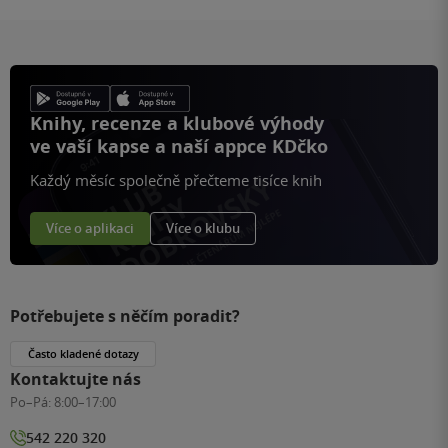
Knihy, recenze a klubové výhody
ve vaší kapse a naší appce KDčko
Každý měsíc společně přečteme tisíce knih
Více o aplikaci
Více o klubu
Potřebujete s něčím poradit?
Často kladené dotazy
Kontaktujte nás
Po–Pá:
8:00–17:00
542 220 320