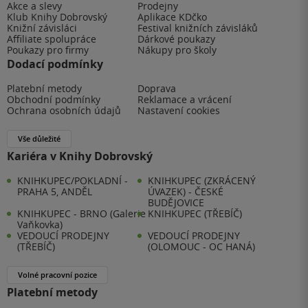
Akce a slevy
Prodejny
Klub Knihy Dobrovský
Aplikace KDčko
Knižní závisláci
Festival knižních závisláků
Affiliate spolupráce
Dárkové poukazy
Poukazy pro firmy
Nákupy pro školy
Dodací podmínky
Platební metody
Doprava
Obchodní podmínky
Reklamace a vrácení
Ochrana osobních údajů
Nastavení cookies
Vše důležité
Kariéra v Knihy Dobrovský
KNIHKUPEC/POKLADNÍ -
KNIHKUPEC (ZKRÁCENÝ
PRAHA 5, ANDĚL
ÚVAZEK) - ČESKÉ
BUDĚJOVICE
KNIHKUPEC - BRNO (Galerie
KNIHKUPEC (TŘEBÍČ)
Vaňkovka)
VEDOUCÍ PRODEJNY
VEDOUCÍ PRODEJNY
(TŘEBÍČ)
(OLOMOUC - OC HANÁ)
Volné pracovní pozice
Platební metody