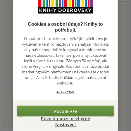
3.8
z
5
Cookies a osobní údaje? Knihy to
potřebují.
12
hodnocení čtenářů
O souborech cookies jste určitě již slyšeli. I my je
využíváme ke shromažďování a analýze informací,
aby náš e-shop dobře fungoval a mohli jsme ho
3×
5 hvězdiček
nadále zlepšovat. Také nám pomáhají ukazovat
4×
4 hvězdičky
lepší a cílenější reklamu. Žádných 50 odstínů, ale
4×
3 hvězdičky
klidně Vergilia v originále. Váš souhlas může předat
1×
2 hvězdičky
marketingovým platformám i některé vaše osobní
0×
1 hvezdička
údaje. Ale vše bedlivě hlídáme. Jako naši vlastní
knihovnu!
PŘIDEJTE SVÉ HODNOCENÍ KNIHY
Zjistit více
Hodnocení našich knihkupců: 0.0 z 5
Povolit vše
1
2
3
4
5
Povolit pouze nezbytné
Nastavení