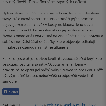
nevinný člověk. Tím začíná série tragických událostí.
Uplyne dvacet let. V dětství osiřelá Lena, trápená úzkostnými
stavy, stále hledá sama sebe. Na vernisáži jejích prací se
objevuje vetřelec – člověk v kostýmu klauna. Jeho slova
rozbouří dívčin klid a neúplný obraz jejího dosavadního
života. Odhodlaná Lena začíná na vlastní pěst hledat pravdu o
sobě samé. Další části skládačky, které objevuje, odhalují
minulost založenou na mistrně utkané lži.
Kolik lidí ještě přijde o život kvůli hře započaté před lety? Kdo
ve skutečnosti tahá za nitky? A co znamenají Leniny
pravidelně se opakující noční můry? Pravda se pro Lenu ukáže
být výjimečně krutou, neboť většina odpovědí vede k ní
samotné…
Sdílet
KATEGORIE
Knihy
»
Beletrie
»
Detektivky, Thrillery a