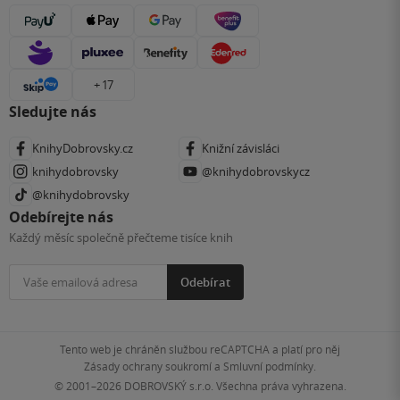
+ 17
Sledujte nás
KnihyDobrovsky.cz
Knižní závisláci
knihydobrovsky
@knihydobrovskycz
@knihydobrovsky
Odebírejte nás
Každý měsíc společně přečteme tisíce knih
Odebírat
Tento web je chráněn službou reCAPTCHA a platí pro něj
Zásady ochrany soukromí
a
Smluvní podmínky
.
© 2001–2026
DOBROVSKÝ s.r.o. Všechna práva vyhrazena.