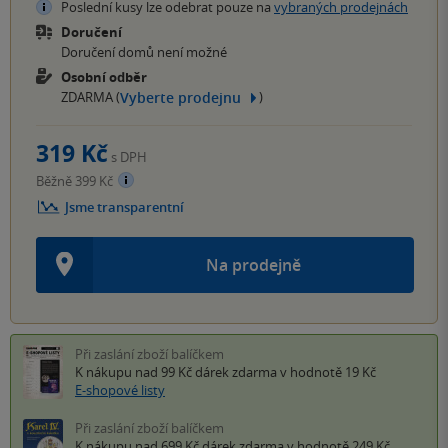
Poslední kusy lze odebrat pouze na
vybraných prodejnách
Doručení
Doručení domů není možné
Osobní odběr
Vyberte prodejnu
ZDARMA (
)
319 Kč
s DPH
Běžně 399 Kč
Jsme transparentní
Na prodejně
Při zaslání zboží balíčkem
K nákupu nad 99 Kč
dárek zdarma
v hodnotě 19 Kč
E-shopové listy
Při zaslání zboží balíčkem
K nákupu nad 699 Kč
dárek zdarma
v hodnotě 249 Kč