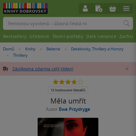
Vyhledávání
Bestsellery
Učebnice
Školní potřeby
Dark romance
Zachra
Nacházíte
Domů
Knihy
Beletrie
Detektivky, Thrillery a Horory
»
»
»
se
Thrillery
»
zde:
Zásilkovna zdarma celý týden!
Za
3.8
z
5
12 hodnocení čtenářů
hvězdiček
Měla umřít
Autor
Ewa Przydryga