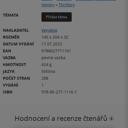
Horory
»
Thrillery
TÉMATA
Přidat téma
NAKLADATEL
Vendeta
ROZMĚR
140 x 204 x 32
DATUM VYDÁNÍ
17.07.2023
EAN
9788027711161
VAZBA
pevná vazba
HMOTNOST
424 g
JAZYK
čeština
POČET STRAN
288
VYDÁNÍ
1
ISBN
978-80-277-1116-1
Hodnocení a recenze čtenářů