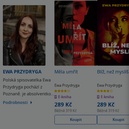
EWA PRZYDRYGA
Měla umřít
Blíž, než myslíš
Polská spisovatelka Ewa
Ewa Przydryga
Ewa Przydryga
Przydryga pochází z
3.8
3.8
Poznaně. je absolventkou
z
z
E-kniha
E-kniha
5
5
hvězdiček
hvězdiček
anglické filologie a
Podrobnosti
289 Kč
289 Kč
pracuje jako učitelka a
Běžně
319 Kč
Běžně
319 Kč
překladatelka z angličtiny.
Koupit
Koupit
V současné době má na
svém kontě pět románů.