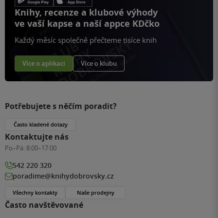
Knihy, recenze a klubové výhody
ve vaší kapse a naší appce KDčko
Každý měsíc společně přečteme tisíce knih
Více o aplikaci
Více o klubu
Potřebujete s něčím poradit?
Často kladené dotazy
Kontaktujte nás
Po–Pá:
8:00–17:00
542 220 320
poradime@knihydobrovsky.cz
Všechny kontakty
Naše prodejny
Často navštěvované