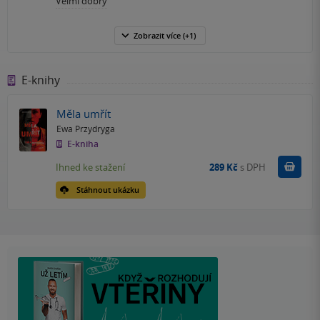
Velmi dobrý
Zobrazit
více
(+1)
E-knihy
Měla umřít
Ewa Przydryga
E-kniha
Koupit
Ihned ke stažení
289 Kč
s DPH
Stáhnout ukázku