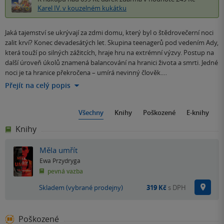
Karel IV. v kouzelném kukátku
Jaká tajemství se ukrývají za zdmi domu, který byl o štědrovečerní noci
zalit krví? Konec devadesátých let. Skupina teenagerů pod vedením Ady,
která touží po silných zážitcích, hraje hru na extrémní výzvy. Postup na
další úroveň úkolů znamená balancování na hranici života a smrti. Jedné
noci je ta hranice překročena – umírá nevinný člověk.…
Přejít na celý popis
Všechny
Knihy
Poškozené
E-knihy
Knihy
Měla umřít
Ewa Przydryga
pevná vazba
Na p
Skladem (vybrané prodejny)
319 Kč
s DPH
Poškozené