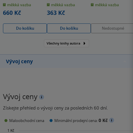
z
z
z
měkká vazba
měkká vazba
měkká vazba
5
5
5
hvězdiček
hvězdiček
hvězdiček
660 Kč
363 Kč
Do košíku
Do košíku
Nedostupné
Všechny knihy autora
Vývoj ceny
Vývoj ceny
Získejte přehled o vývoji ceny za posledních 60 dní.
0 Kč
Maloobchodní cena
Minimální prodejní cena: