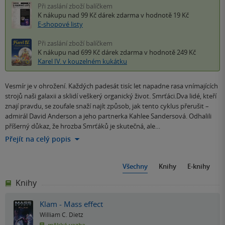
Při zaslání zboží balíčkem
K nákupu nad 99 Kč
dárek zdarma
v hodnotě 19 Kč
E-shopové listy
Při zaslání zboží balíčkem
K nákupu nad 699 Kč
dárek zdarma
v hodnotě 249 Kč
Karel IV. v kouzelném kukátku
Vesmír je v ohrožení. Každých padesát tisíc let napadne rasa vnímajících
strojů naši galaxii a sklidí veškerý organický život. Smrťáci.Dva lidé, kteří
znají pravdu, se zoufale snaží najít způsob, jak tento cyklus přerušit –
admirál David Anderson a jeho partnerka Kahlee Sandersová. Odhalili
příšerný důkaz, že hrozba Smrťáků je skutečná, ale…
Přejít na celý popis
Všechny
Knihy
E-knihy
Knihy
Klam - Mass effect
William C. Dietz