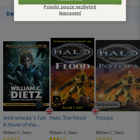
Povolit pouze nezbytné
Nastavení
Další knihy autora
Nedostupné
Andromeda''s Fall:
Halo: The Flood
Potopa
A Novel of the
Legion of the
William C. Dietz
William C. Dietz
William C. Dietz
Damned
0.0
3.0
0.0