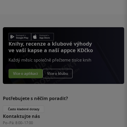
Knihy, recenze a klubové výhody
ve vaší kapse a naší appce KDčko
Každý měsíc společně přečteme tisíce knih
Více o aplikaci
Více o klubu
Potřebujete s něčím poradit?
Často kladené dotazy
Kontaktujte nás
Po–Pá:
8:00–17:00