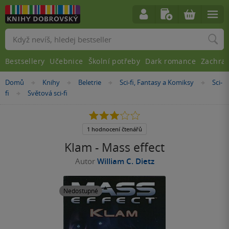
Vyhledávání
Bestsellery
Učebnice
Školní potřeby
Dark romance
Zachra
Nacházíte
Domů
Knihy
Beletrie
Sci-fi, Fantasy a Komiksy
Sci-
»
»
»
»
se
fi
Světová sci-fi
»
zde:
3.0
z
5
1 hodnocení čtenářů
hvězdiček
Klam - Mass effect
Autor
William C. Dietz
Nedostupné