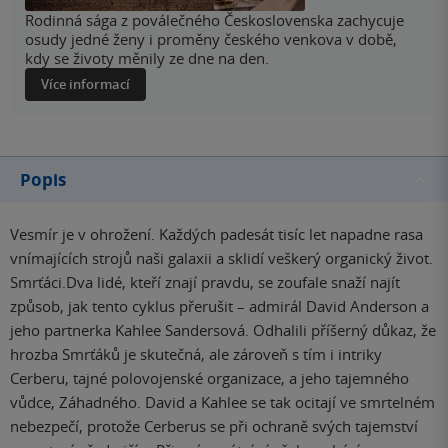
Rodinná sága z poválečného Československa zachycuje
osudy jedné ženy i proměny českého venkova v době,
kdy se životy měnily ze dne na den.
Více informací
Popis
Vesmír je v ohrožení. Každých padesát tisíc let napadne rasa
vnímajících strojů naši galaxii a sklidí veškerý organický život.
Smrťáci.Dva lidé, kteří znají pravdu, se zoufale snaží najít
způsob, jak tento cyklus přerušit – admirál David Anderson a
jeho partnerka Kahlee Sandersová. Odhalili příšerný důkaz, že
hrozba Smrťáků je skutečná, ale zároveň s tím i intriky
Cerberu, tajné polovojenské organizace, a jeho tajemného
vůdce, Záhadného. David a Kahlee se tak ocitají ve smrtelném
nebezpečí, protože Cerberus se při ochraně svých tajemství