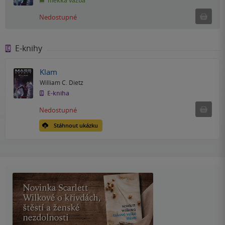
měkká vazba
Ned
Nedostupné
E-knihy
Klam
William C. Dietz
E-kniha
Nedostu
Nedostupné
Stáhnout ukázku