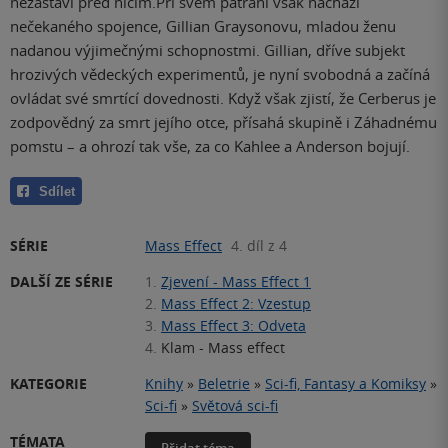
nezastaví před ničím.Při svém pátrání však nachází
nečekaného spojence, Gillian Graysonovu, mladou ženu
nadanou výjimečnými schopnostmi. Gillian, dříve subjekt
hrozivých vědeckých experimentů, je nyní svobodná a začíná
ovládat své smrtící dovednosti. Když však zjistí, že Cerberus je
zodpovědný za smrt jejího otce, přísahá skupině i Záhadnému
pomstu – a ohrozí tak vše, za co Kahlee a Anderson bojují.
Sdílet
SÉRIE
Mass Effect
4. díl z 4
DALŠÍ ZE SÉRIE
1.
Zjevení - Mass Effect 1
2.
Mass Effect 2: Vzestup
3.
Mass Effect 3: Odveta
4.
Klam - Mass effect
KATEGORIE
Knihy
»
Beletrie
»
Sci-fi, Fantasy a Komiksy
»
Sci-fi
»
Světová sci-fi
TÉMATA
Přidat téma