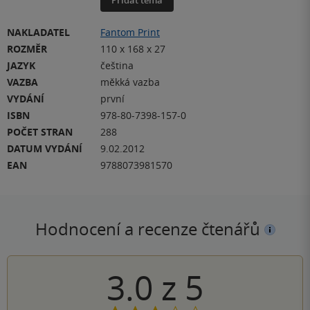
NAKLADATEL
Fantom Print
ROZMĚR
110 x 168 x 27
JAZYK
čeština
VAZBA
měkká vazba
VYDÁNÍ
první
ISBN
978-80-7398-157-0
POČET STRAN
288
DATUM VYDÁNÍ
9.02.2012
EAN
9788073981570
Hodnocení a recenze čtenářů
3.0
z
5