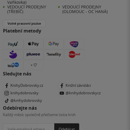
Vaňkovka)
VEDOUCÍ PRODEJNY
VEDOUCÍ PRODEJNY
(TŘEBÍČ)
(OLOMOUC - OC HANÁ)
Volné pracovní pozice
Platební metody
+ 17
Sledujte nás
KnihyDobrovsky.cz
Knižní závisláci
knihydobrovsky
@knihydobrovskycz
@knihydobrovsky
Odebírejte nás
Každý měsíc společně přečteme tisíce knih
Odebírat