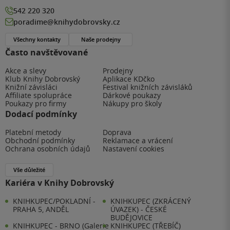
542 220 320
poradime@knihydobrovsky.cz
Všechny kontakty
Naše prodejny
Často navštěvované
Akce a slevy
Prodejny
Klub Knihy Dobrovský
Aplikace KDčko
Knižní závisláci
Festival knižních závisláků
Affiliate spolupráce
Dárkové poukazy
Poukazy pro firmy
Nákupy pro školy
Dodací podmínky
Platební metody
Doprava
Obchodní podmínky
Reklamace a vrácení
Ochrana osobních údajů
Nastavení cookies
Vše důležité
Kariéra v Knihy Dobrovský
KNIHKUPEC/POKLADNÍ -
KNIHKUPEC (ZKRÁCENÝ
PRAHA 5, ANDĚL
ÚVAZEK) - ČESKÉ
BUDĚJOVICE
KNIHKUPEC - BRNO (Galerie
KNIHKUPEC (TŘEBÍČ)