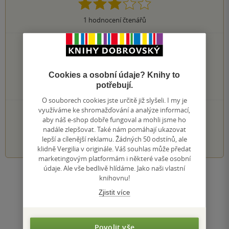
1
hodnocení čtenářů
0×
5 hvězdiček
0×
4 hvězdičky
1×
3 hvězdičky
Cookies a osobní údaje? Knihy to
0×
2 hvězdičky
potřebují.
0×
1 hvezdička
O souborech cookies jste určitě již slyšeli. I my je
využíváme ke shromažďování a analýze informací,
PŘIDEJTE SVÉ HODNOCENÍ KNIHY
aby náš e-shop dobře fungoval a mohli jsme ho
nadále zlepšovat. Také nám pomáhají ukazovat
1
2
3
4
5
lepší a cílenější reklamu. Žádných 50 odstínů, ale
klidně Vergilia v originále. Váš souhlas může předat
marketingovým platformám i některé vaše osobní
údaje. Ale vše bedlivě hlídáme. Jako naši vlastní
Zobrazit všechna hodnocení
knihovnu!
Zjistit více
Přidat hodnocení
Povolit vše