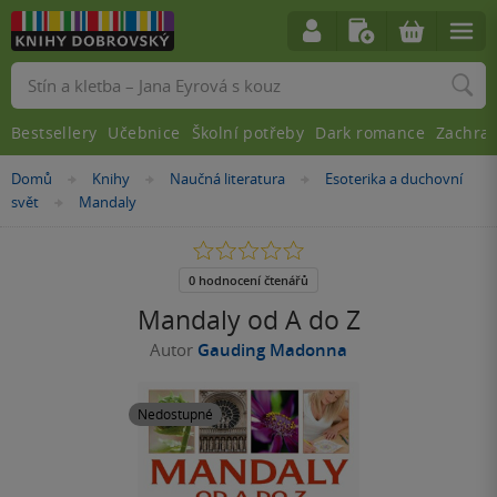
Vyhledávání
Bestsellery
Učebnice
Školní potřeby
Dark romance
Zachra
Nacházíte
Domů
Knihy
Naučná literatura
Esoterika a duchovní
»
»
»
se
svět
Mandaly
»
zde:
0.0
z
5
0 hodnocení čtenářů
hvězdiček
Mandaly od A do Z
Autor
Gauding Madonna
Nedostupné