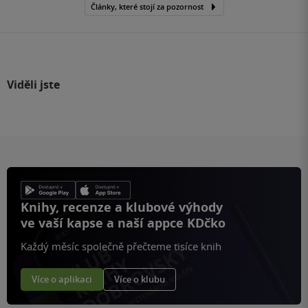
Články, které stojí za pozornost
Viděli jste
Knihy, recenze a klubové výhody
ve vaší kapse a naší appce KDčko
Každý měsíc společně přečteme tisíce knih
Více o aplikaci
Více o klubu