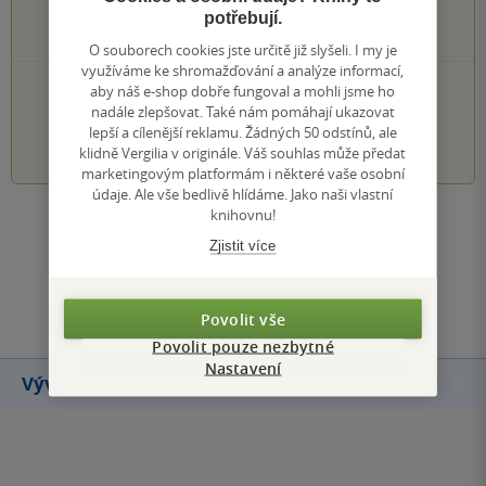
0×
2 hvězdičky
potřebují.
0×
1 hvezdička
O souborech cookies jste určitě již slyšeli. I my je
využíváme ke shromažďování a analýze informací,
PŘIDEJTE SVÉ HODNOCENÍ KNIHY
aby náš e-shop dobře fungoval a mohli jsme ho
nadále zlepšovat. Také nám pomáhají ukazovat
lepší a cílenější reklamu. Žádných 50 odstínů, ale
1
2
3
4
5
klidně Vergilia v originále. Váš souhlas může předat
marketingovým platformám i některé vaše osobní
údaje. Ale vše bedlivě hlídáme. Jako naši vlastní
knihovnu!
Zobrazit všechna hodnocení
Zjistit více
Přidat hodnocení
Povolit vše
Povolit pouze nezbytné
Nastavení
Vývoj ceny