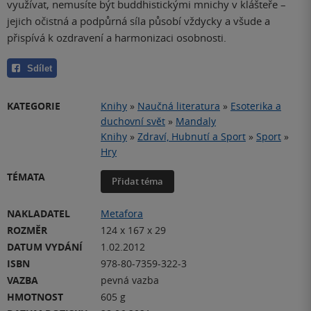
využívat, nemusíte být buddhistickými mnichy v klášteře –
jejich očistná a podpůrná síla působí vždycky a všude a
přispívá k ozdravení a harmonizaci osobnosti.
Sdílet
KATEGORIE
Knihy
»
Naučná literatura
»
Esoterika a
duchovní svět
»
Mandaly
Knihy
»
Zdraví, Hubnutí a Sport
»
Sport
»
Hry
TÉMATA
Přidat téma
NAKLADATEL
Metafora
ROZMĚR
124 x 167 x 29
DATUM VYDÁNÍ
1.02.2012
ISBN
978-80-7359-322-3
VAZBA
pevná vazba
HMOTNOST
605 g