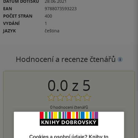
DATUM DOTISKU
28.06.2021
EAN
9788073593223
POČET STRAN
400
VYDÁNÍ
1
JAZYK
čeština
Hodnocení a recenze čtenářů
0.0
z
5
0
hodnocení čtenářů
0×
5 hvězdiček
0×
4 hvězdičky
0×
3 hvězdičky
Cookies a osobní údaje? Knihy to