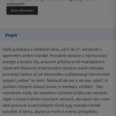
nebezpečí.
Více informací
Popis
Další publikace z oblíbené série „od A do Z“, tentokrát o
tajemném umění mandal. Posvátné obrazce k harmonizaci
energie a životní síly, pracovní příloha se 40 mandalami k
vybarvení.Barevné ornamentální obrazce zvané mandaly
provázejí lidstvo už od dávnověku a představují harmonické
spojení „nebes“ se zemí. Neslouží ale jen k okrase, nýbrž i k
posílení různých oblastí života, k meditaci, očištění…Tato
rozměrem malá, ale obsahem rozsáhlá knížka vás seznámí
nejen s historií těchto mocných obrazců, ale naučí vás s nimi
také pracovat a samozřejmě různé typy mandal rovněž
vytvářet. K tomu, abyste je mohli k svému prospěchu