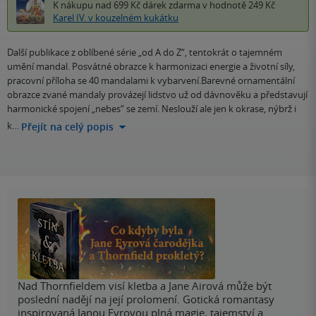
K nákupu nad 699 Kč
dárek zdarma
v hodnotě 249 Kč
Karel IV. v kouzelném kukátku
Další publikace z oblíbené série „od A do Z“, tentokrát o tajemném
umění mandal. Posvátné obrazce k harmonizaci energie a životní síly,
pracovní příloha se 40 mandalami k vybarvení.Barevné ornamentální
obrazce zvané mandaly provázejí lidstvo už od dávnověku a představují
harmonické spojení „nebes“ se zemí. Neslouží ale jen k okrase, nýbrž i
k…
Přejít na celý popis
Nad Thornfieldem visí kletba a Jane Airová může být
poslední nadějí na její prolomení. Gotická romantasy
inspirovaná Janou Eyrovou plná magie, tajemství a