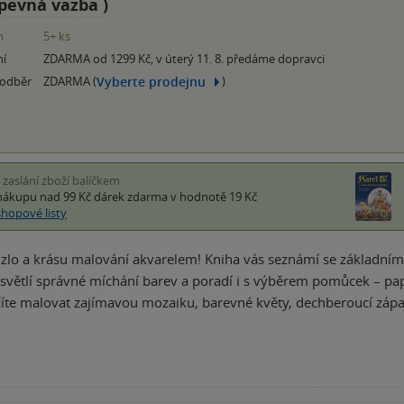
pevná vazba
)
m
5+ ks
ní
ZDARMA od 1299 Kč, v úterý 11. 8. předáme dopravci
Vyberte prodejnu
 odběr
ZDARMA (
)
i zaslání zboží balíčkem
nákupu nad 99 Kč
dárek zdarma
v hodnotě 19 Kč
shopové listy
zlo a krásu malování akvarelem! Kniha vás seznámí se základním
světlí správné míchání barev a poradí i s výběrem pomůcek – papí
íte malovat zajímavou mozaiku, barevné květy, dechberoucí záp