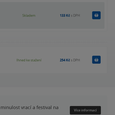
Do košík
Skladem
133 Kč
s DPH
Koupit
Ihned ke stažení
254 Kč
s DPH
minulost vrací a festival na
Více informací