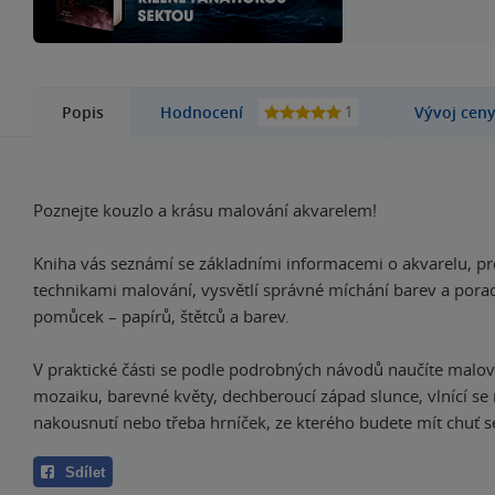
1
Popis
Hodnocení
Vývoj cen
Poznejte kouzlo a krásu malování akvarelem!
Kniha vás seznámí se základními informacemi o akvarelu, p
technikami malování, vysvětlí správné míchání barev a porad
pomůcek – papírů, štětců a barev.
V praktické části se podle podrobných návodů naučíte malo
mozaiku, barevné květy, dechberoucí západ slunce, vlnící se
nakousnutí nebo třeba hrníček, ze kterého budete mít chuť se
Sdílet