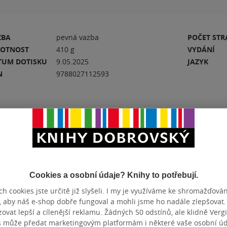
ZBA
pevná vazba
POČET ST
OTNOST
410 g
VYDÁNÍ
TUM DOTISKU
9.05.2025
JAZYK
N
9788027112593
Hodnocení a recenze čtenářů
PŘIDEJTE SVÉ HODNOCENÍ KNIHY
Cookies a osobní údaje? Knihy to potřebují.
N
Hodnocení našich knihkupců: 0.0 z 5
h cookies jste určitě již slyšeli. I my je využíváme ke shromažďován
, aby náš e-shop dobře fungoval a mohli jsme ho nadále zlepšovat
vat lepší a cílenější reklamu. Žádných 50 odstínů, ale klidně Vergil
s může předat marketingovým platformám i některé vaše osobní úda