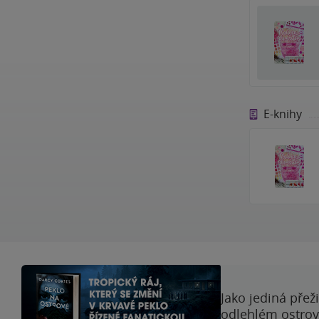
E-knihy
Jako jediná přež
odlehlém ostrově