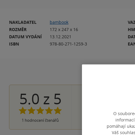
NAKLADATEL
bambook
VA
ROZMĚR
172 x 247 x 16
HM
DATUM VYDÁNÍ
13.12.2021
DA
ISBN
978-80-271-1259-3
EA
5.0
z
5
1×
5 hvězdiček
0×
4 hvězdičky
0×
3 hvězdičky
O souborec
0×
2 hvězdičky
0×
informací
1
hodnocení čtenářů
1 hvezdička
pomáhají ukazo
Váš souhla