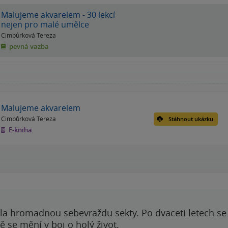
Malujeme akvarelem - 30 lekcí
nejen pro malé umělce
Cimbůrková Tereza
pevná vazba
Malujeme akvarelem
Cimbůrková Tereza
Stáhnout ukázku
E-kniha
ila hromadnou sebevraždu sekty. Po dvaceti letech se 
 se mění v boj o holý život.