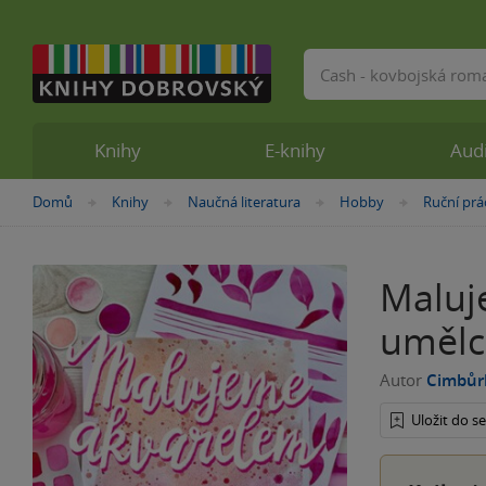
Vyhledávání
Knihy
E-knihy
Aud
Nacházíte
Domů
Knihy
Naučná literatura
Hobby
Ruční prá
»
»
»
»
se
zde:
Maluj
umělc
Autor
Cimbůr
Uložit do 