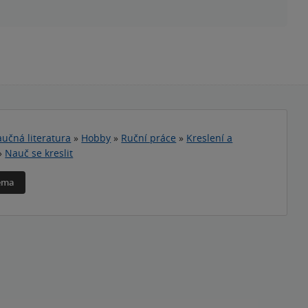
učná literatura
»
Hobby
»
Ruční práce
»
Kreslení a
»
Nauč se kreslit
téma