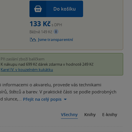
Do košíku
133 Kč
s DPH
Běžně 149 Kč
Jsme transparentní
Při zaslání zboží balíčkem
K nákupu nad 699 Kč
dárek zdarma
v hodnotě 249 Kč
Karel IV. v kouzelném kukátku
i informacemi o akvarelu, provede vás technikami
rů, štětců a barev. V praktické části se podle podrobných
ad slunce,…
Přejít na celý popis
Všechny
Knihy
E-knihy