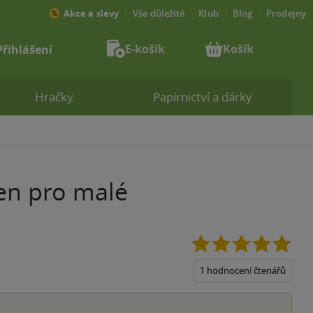
Akce a slevy
Vše důležité
Klub
Blog
Prodejny
E-košík
Košík
Přihlášení
Hračky
Papírnictví a dárky
jen pro malé
5.0
z
5
1 hodnocení čtenářů
hvěz