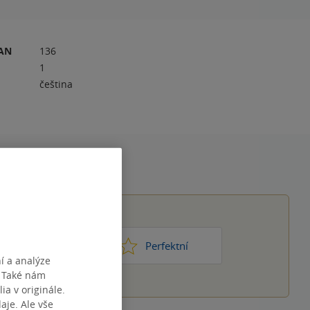
RAN
136
1
čeština
1
2
3
4
5
ic moc
Perfektní
í a analýze
. Také nám
ia v originále.
je. Ale vše