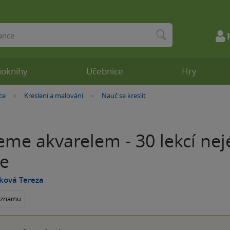
ioknihy
Učebnice
Hry
ce
Kreslení a malování
Nauč se kreslit
»
»
eme akvarelem - 30 lekcí ne
e
ková Tereza
seznamu