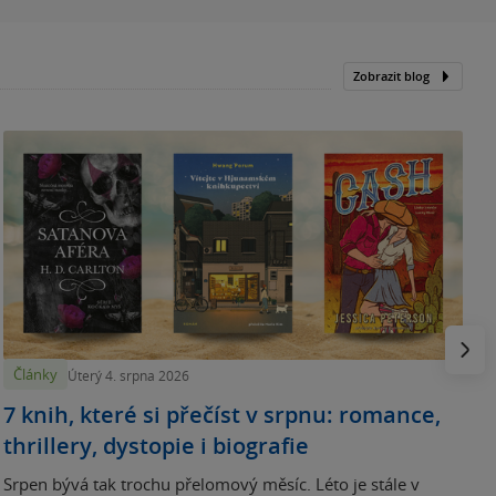
Zobrazit blog
N
p
Násled
Články
Úterý 4. srpna 2026
7 knih, které si přečíst v srpnu: romance,
thrillery, dystopie i biografie
Srpen bývá tak trochu přelomový měsíc. Léto je stále v