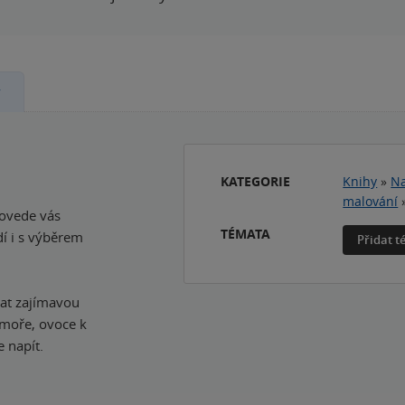
y
KATEGORIE
Knihy
»
Na
malování
rovede vás
TÉMATA
í i s výběrem
Přidat 
vat zajímavou
 moře, ovoce k
 napít.