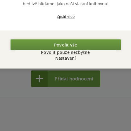
bedlivě hlídáme. Jako naši vlastní knihovnu!
nadšená Ve vnitř najdete hezké obrázky, základní informace o akvarelu a návody na
Zjistit více
brázky. Zatím má první knížka o malování a za mě super ;)
nze?
Ano
6
Povolit vše
Povolit pouze nezbytné
Nastavení
Přidat hodnocení