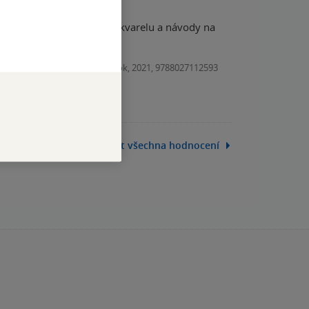
Kniha, bambook, 2021, 9788027112593
Zobrazit všechna hodnocení