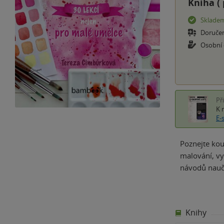
Kniha (
Sklade
Doruče
Osobní
Př
K 
E-
Poznejte kou
malování, vy
návodů nauč
Knihy