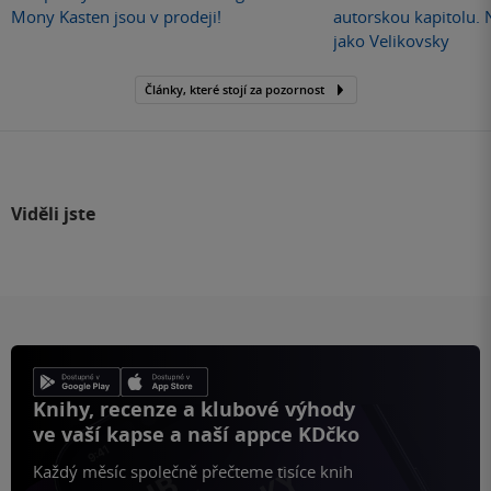
Mony Kasten jsou v prodeji!
autorskou kapitolu.
jako Velikovsky
Články, které stojí za pozornost
Viděli jste
Knihy, recenze a klubové výhody
ve vaší kapse a naší appce KDčko
Každý měsíc společně přečteme tisíce knih