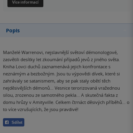
Více informací
Popis
Manželé Warrenovi, nejslavnější světoví démonologové,
zasvětili desítky let zkoumání případů jevů z jiného světa.
Kniha Lovci duchů zaznamenává jejich konfrontace s
neznámým a bezbožným. Jsou tu výpovědi dívek, které si
zahrávaly se satanismem, aby se pak staly obětí těch
nejděsivějších démonů... Vesnice terorizovaná vražednou
silou, zrozenou ze samotného pekla... A skutečná fakta z
domu hrůzy v Amityville. Celkem čtrnáct děsivých příběhů... o
to více vzrušujících, že jsou pravdivé!
Sdílet