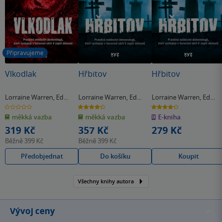
Připravujeme
Vlkodlak
Hřbitov
Hřbitov
Lorraine Warren
,
Ed
Lorraine Warren
,
Ed
Lorraine Warren
,
Ed
Warren
Warren
Warren
0.0
4.3
4.3
z
z
z
měkká vazba
měkká vazba
E-kniha
5
5
5
hvězdiček
hvězdiček
hvězdiček
319 Kč
357 Kč
279 Kč
Běžně
399 Kč
Běžně
399 Kč
Předobjednat
Do košíku
Koupit
Všechny knihy autora
Vývoj ceny