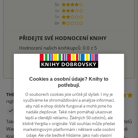
5×
4 hvězdičky
1×
3 hvězdičky
1×
2 hvězdičky
0×
1 hvezdička
PŘIDEJTE SVÉ HODNOCENÍ KNIHY
Hodnocení našich knihkupců: 0.0 z 5
1
2
3
4
5
Cookies a osobní údaje? Knihy to
potřebují.
O souborech cookies jste určitě již slyšeli. I my je
THEJOLANA
využíváme ke shromažďování a analýze informací,
registrovaný uživatel
aby náš e-shop dobře fungoval a mohli jsme ho
Zakoupil produkt
Hodnoceno z aplikace
nadále zlepšovat. Také nám pomáhají ukazovat
lepší a cílenější reklamu. Žádných 50 odstínů, ale
Takové shrnutí některých paranormálních případů manželů
klidně Vergilia v originále. Váš souhlas může předat
Warrenových. Některé jsou dost známé, některé už méně.
marketingovým platformám i některé vaše osobní
údaje. Ale vše bedlivě hlídáme. Jako naši vlastní
Kniha je čtivá, zajímavá a trochu děsivá, pokud věříte na