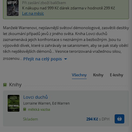
Při zaslání zboží balíčkem
K nákupu nad 999 Kč
dárek zdarma
v hodnotě 299 Kč
Let na měsíc
Manželé Warrenovi, nejslavnější světoví démonologové, zasvětili desítky
let zkoumání případů jevů z jiného světa. Kniha Lovci duchů
zaznamenává jejich konfrontace s neznámým a bezbožným. Jsou tu
výpovědi dívek, které si zahrávaly se satanismem, aby se pak staly obětí
těch nejděsivějších démonů... Vesnice terorizovaná vražednou silou,
zrozenou…
Přejít na celý popis
Všechny
Knihy
E-knihy
Knihy
Lovci duchů
Lorraine Warren
,
Ed Warren
měkká vazba
Do k
Skladem
294 Kč
s DPH