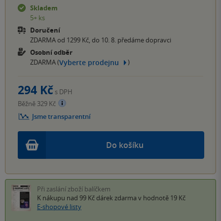
Skladem
5+ ks
Doručení
ZDARMA od 1299 Kč, do 10. 8. předáme dopravci
Osobní odběr
Vyberte prodejnu
ZDARMA (
)
294 Kč
s DPH
Běžně 329 Kč
Jsme transparentní
Do košíku
Při zaslání zboží balíčkem
K nákupu nad 99 Kč
dárek zdarma
v hodnotě 19 Kč
E-shopové listy