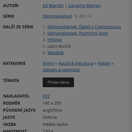
AUTOŘI
Ed Warren
|
Lorraine Warren
SÉRIE
Démonologové
5. díl z 6
DALŠÍ ZE SÉRIE
2.
Démonologové: Ďábel v Connecticutu
3.
Démonologové: Posmrtný život
4.
Hřbitov
5.
Lovci duchů
6.
Vlkodlak
KATEGORIE
Knihy
»
Naučná literatura
»
Hobby
»
Záhady a tajemství
TÉMATA
Přidat téma
NAKLADATEL
XYZ
ROZMĚR
145 x 205
PŮVODNÍ JAZYK
angličtina
JAZYK
čeština
VAZBA
měkká vazba
HMOTNOST
220 g