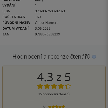
VYDÁNÍ
1
ISBN
978-80-7683-823-9
POČET STRAN
160
PŮVODNÍ NÁZEV
Ghost Hunters
DATUM VYDÁNÍ
3.06.2025
EAN
9788076838239
Hodnocení a recenze čtenářů
4.3
z
5
15
hodnocení čtenářů
8×
5 hvězdiček