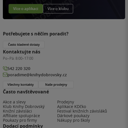
Více o aplikaci
Více o klubu
Potřebujete s něčím poradit?
Často kladené dotazy
Kontaktujte nás
Po–Pá:
8:00–17:00
542 220 320
poradime@knihydobrovsky.cz
Všechny kontakty
Naše prodejny
Často navštěvované
Akce a slevy
Prodejny
Klub Knihy Dobrovský
Aplikace KDčko
Knižní závisláci
Festival knižních závisláků
Affiliate spolupráce
Dárkové poukazy
Poukazy pro firmy
Nákupy pro školy
Dodací podmínky