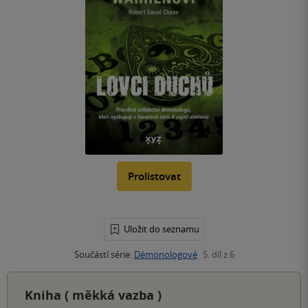
Prolistovat
Uložit do seznamu
Součástí série:
Démonologové
5. díl z 6
Kniha (
měkká vazba
)