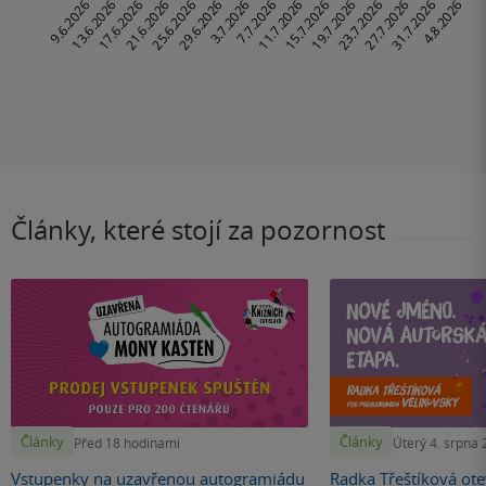
Články, které stojí za pozornost
Články
Články
Před 18 hodinami
Úterý 4. srpna
Vstupenky na uzavřenou autogramiádu
Radka Třeštíková otev