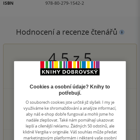
ISBN
978-80-279-1542-2
Hodnocení a recenze čtenářů
4.5
z
5
2
hodnocení čtenářů
Cookies a osobní údaje? Knihy to
potřebují.
1×
5 hvězdiček
O souborech cookies jste určitě již slyšeli. I my je
1×
4 hvězdičky
využíváme ke shromažďování a analýze informací,
0×
3 hvězdičky
aby náš e-shop dobře fungoval a mohli jsme ho
0×
2 hvězdičky
nadále zlepšovat. Také nám pomáhají ukazovat
0×
1 hvezdička
lepší a cílenější reklamu. Žádných 50 odstínů, ale
klidně Vergilia v originále. Váš souhlas může předat
PŘIDEJTE SVÉ HODNOCENÍ KNIHY
marketingovým platformám i některé vaše osobní