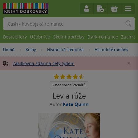
Vyhledávání
Bestsellery
Učebnice
Školní potřeby
Dark romance
Zachra
Nacházíte
Domů
Knihy
Historická literatura
Historické romány
»
»
»
se
zde:
Zásilkovna zdarma celý týden!
Za
4.5
z
5
2 hodnocení čtenářů
hvězdiček
Lev a růže
Autor
Kate Quinn