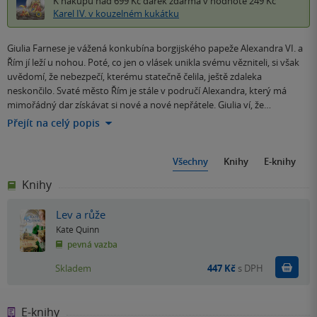
K nákupu nad 699 Kč
dárek zdarma
v hodnotě 249 Kč
Karel IV. v kouzelném kukátku
Giulia Farnese je vážená konkubína borgijského papeže Alexandra VI. a
Řím jí leží u nohou. Poté, co jen o vlásek unikla svému vězniteli, si však
uvědomí, že nebezpečí, kterému statečně čelila, ještě zdaleka
neskončilo. Svaté město Řím je stále v područí Alexandra, který má
mimořádný dar získávat si nové a nové nepřátele. Giulia ví, že…
Přejít na celý popis
Všechny
Knihy
E-knihy
Knihy
Lev a růže
Kate Quinn
pevná vazba
Do k
Skladem
447 Kč
s DPH
E-knihy