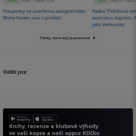
Články
Články
Pátek 7. srpna 2026
Úterý 4. srpna
Vstupenky na uzavřenou autogramiádu
Radka Třeštíková otev
Mony Kasten jsou v prodeji!
autorskou kapitolu.
jako Velikovsky
Články, které stojí za pozornost
Viděli jste
Knihy, recenze a klubové výhody
ve vaší kapse a naší appce KDčko