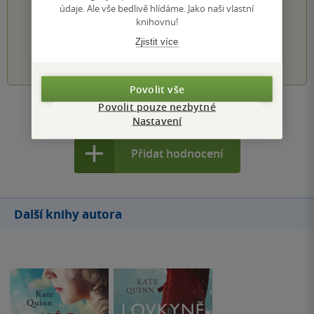
údaje. Ale vše bedlivě hlídáme. Jako naši vlastní
Hodnocení našich knihkupců: 0.0 z 5
knihovnu!
Zjistit více
1
2
3
4
5
Povolit vše
Povolit pouze nezbytné
Zobrazit všechna hodnocení
Nastavení
Přidat hodnocení
Další knihy autora