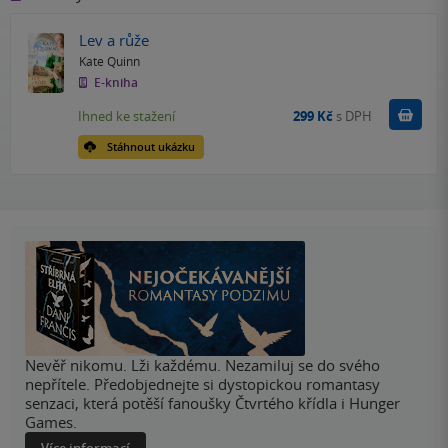
Lev a růže
Kate Quinn
E-kniha
Koupit
Ihned ke stažení
299 Kč
s DPH
Stáhnout ukázku
Nevěř nikomu. Lži každému. Nezamiluj se do svého
nepřítele. Předobjednejte si dystopickou romantasy
senzaci, která potěší fanoušky Čtvrtého křídla i Hunger
Games.