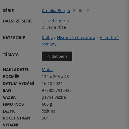
SÉRIE
Kronika Borgiů
2. díl z 2
DALŠÍ ZE SÉRIE
1.
Had a perla
2.
Lev a růže
KATEGORIE
Knihy
»
Historická literatura
»
Historické
romány
TÉMATA
Přidat téma
NAKLADATEL
Moba
ROZMĚR
132 x 205 x 48
DATUM VYDÁNÍ
16.10.2024
EAN
9788027915422
VAZBA
pevná vazba
HMOTNOST
600 g
JAZYK
čeština
POČET STRAN
504
VYDÁNÍ
1