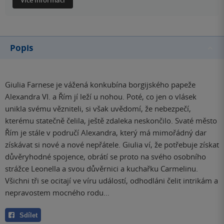
Více informací
Popis
Giulia Farnese je vážená konkubína borgijského papeže
Alexandra VI. a Řím jí leží u nohou. Poté, co jen o vlásek
unikla svému vězniteli, si však uvědomí, že nebezpečí,
kterému statečně čelila, ještě zdaleka neskončilo. Svaté město
Řím je stále v područí Alexandra, který má mimořádný dar
získávat si nové a nové nepřátele. Giulia ví, že potřebuje získat
důvěryhodné spojence, obrátí se proto na svého osobního
strážce Leonella a svou důvěrnici a kuchařku Carmelinu.
Všichni tři se ocitají ve víru událostí, odhodláni čelit intrikám a
nepravostem mocného rodu…
Sdílet