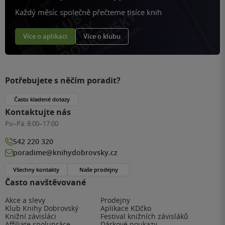
Každý měsíc společně přečteme tisíce knih
Více o aplikaci
Více o klubu
Potřebujete s něčím poradit?
Často kladené dotazy
Kontaktujte nás
Po–Pá:
8:00–17:00
542 220 320
poradime@knihydobrovsky.cz
Všechny kontakty
Naše prodejny
Často navštěvované
Akce a slevy
Prodejny
Klub Knihy Dobrovský
Aplikace KDčko
Knižní závisláci
Festival knižních závisláků
Affiliate spolupráce
Dárkové poukazy