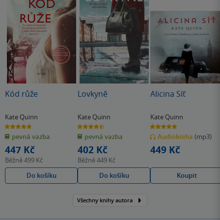
Kód růže
Lovkyně
Alicina Síť
Kate Quinn
Kate Quinn
Kate Quinn
4.7
4.5
4.8
z
z
z
pevná vazba
pevná vazba
Audiokniha
(mp3)
5
5
5
hvězdiček
hvězdiček
hvězdiček
447 Kč
402 Kč
449 Kč
Běžně
499 Kč
Běžně
449 Kč
Do košíku
Do košíku
Koupit
Všechny knihy autora