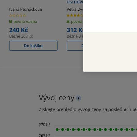
úsměvů
Ivana Pecháčková
Petra Dvořáková
Ivana 
& další
0.0
4.0
0.0
z
z
z
pevná vazba
pevná vazba
pevn
5
5
5
hvězdiček
hvězdiček
hvězdiče
240 Kč
312 Kč
88 K
Běžně
268 Kč
Běžně
349 Kč
Běžně
Do košíku
Do košíku
Vývoj ceny
Získejte přehled o vývoji ceny za posledních 60