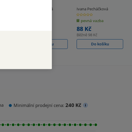
Vyšehradu
Ivana Pecháčková
Ivana Pecháčková
0.0
0.0
z
z
pevná vazba
pevná vazba
5
5
hvězdiček
hvězdiček
294 Kč
88 Kč
Běžně
328 Kč
Běžně
98 Kč
Do košíku
Do košíku
240 Kč
na
Minimální prodejní cena: