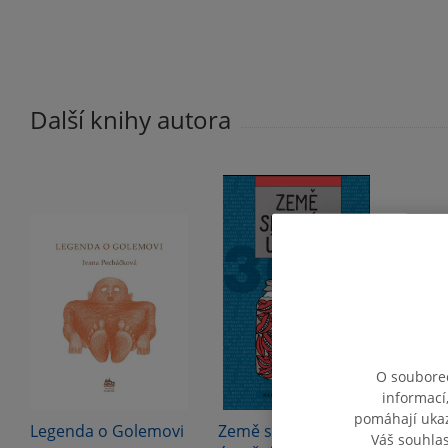
Další knihy autora
O souborec
informací
pomáhají ukazo
Legenda o Golemovi
Země skrytých
Jan Kř
Váš souhla