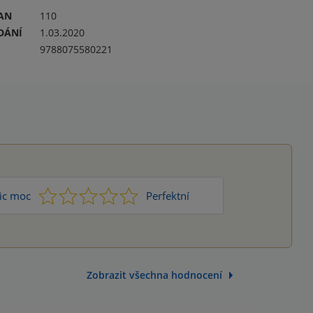
RAN
110
DÁNÍ
1.03.2020
9788075580221
1
2
3
4
5
ic moc
Perfektní
Zobrazit všechna hodnocení