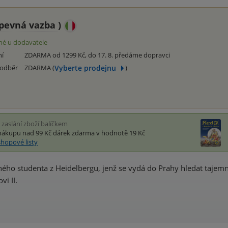
pevná vazba
)
é u dodavatele
ní
ZDARMA od 1299 Kč, do 17. 8. předáme dopravci
Vyberte prodejnu
 odběr
ZDARMA (
)
i zaslání zboží balíčkem
nákupu nad 99 Kč
dárek zdarma
v hodnotě 19 Kč
shopové listy
ného studenta z Heidelbergu, jenž se vydá do Prahy hledat taj
vi II.