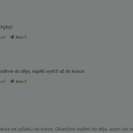
chyby)
nze?
Ano
9
vtáhne do děje, napětí vydrží až do konce.
nze?
Ano
8
pecka od začátku do konce. Okamžité vtažení do děje, autor vás 