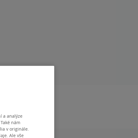
RAN
368
1
9788076420779
í a analýze
. Také nám
ia v originále.
je. Ale vše