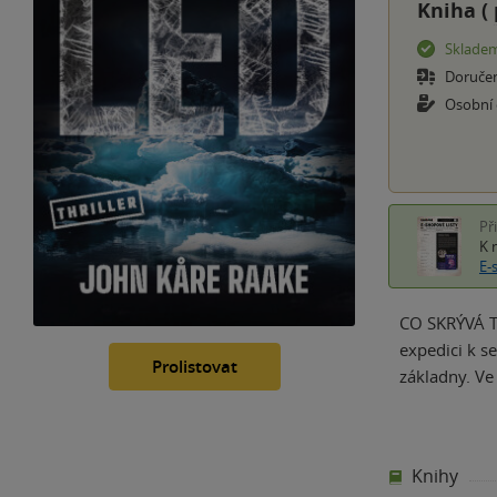
Kniha (
Sklade
Doruče
Osobní
Př
K 
E-
CO SKRÝVÁ T
expedici k s
Prolistovat
základny. Ve c
Knihy