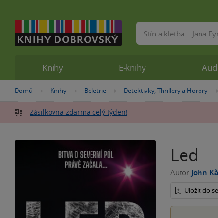
Vyhledávání
Knihy
E-knihy
Aud
Nacházíte
Domů
Knihy
Beletrie
Detektivky, Thrillery a Horory
»
»
»
se
zde:
Zásilkovna zdarma celý týden!
Led
Autor
John K
Uložit do 