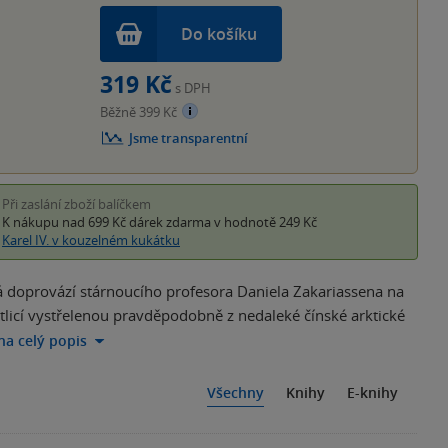
Do košíku
319 Kč
s DPH
Běžně 399 Kč
Jsme transparentní
Při zaslání zboží balíčkem
K nákupu nad 699 Kč
dárek zdarma
v hodnotě 249 Kč
Karel IV. v kouzelném kukátku
oprovází stárnoucího profesora Daniela Zakariassena na
ětlicí vystřelenou pravděpodobně z nedaleké čínské arktické
 na celý popis
Všechny
Knihy
E-knihy