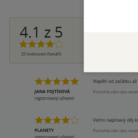
4.1
z
5
13×
5 hvězdiče
5×
4 hvězdičky
5×
3 hvězdičky
1×
2 hvězdičky
1×
25
hodnocení čtenářů
1 hvezdička
Napětí od začátku až
JANA FOJTÍKOVÁ
Pomohla vám tato rece
registrovaný uživatel
Velmi napínavý děj kn
PLANETY
Pomohla vám tato rece
registrovaný uživatel