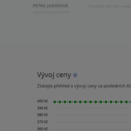
PETRA JAGOŠOVÁ
Pomohla vám tato rece
registrovaný uživatel
Zakoupil produkt
Vývoj ceny
Získejte přehled o vývoji ceny za posledních 60