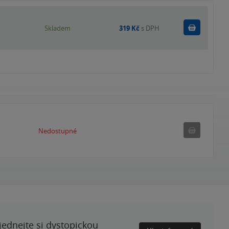
Do košík
Skladem
319 Kč
s DPH
Nedostupné
Nedostupné
ednejte si dystopickou