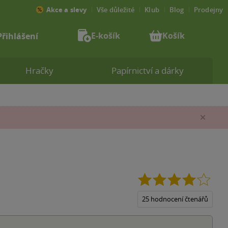
Akce a slevy
Vše důležité
Klub
Blog
Prodejny
E-košík
Košík
Přihlášení
Hračky
Papírnictví a dárky
Zav
4.1
z
5
25 hodnocení čtenářů
hvězd