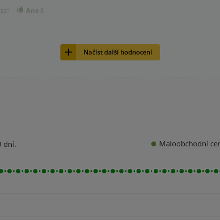
nze?
Ano
8
Načíst další hodnocení
Maloobchodní ce
 dní.