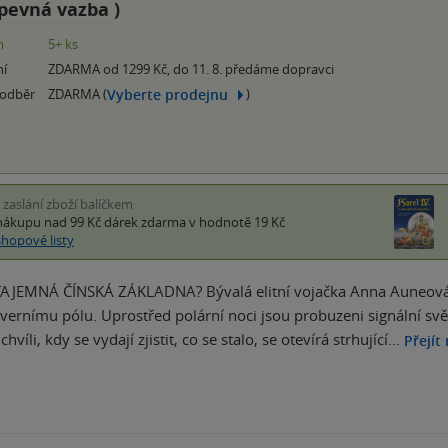
pevná vazba
)
m
5+ ks
ní
ZDARMA od 1299 Kč, do 11. 8. předáme dopravci
Vyberte prodejnu
 odběr
ZDARMA (
)
i zaslání zboží balíčkem
nákupu nad 99 Kč
dárek zdarma
v hodnotě 19 Kč
shopové listy
AJEMNÁ ČÍNSKÁ ZÁKLADNA? Bývalá elitní vojačka Anna Auneová d
evernímu pólu. Uprostřed polární noci jsou probuzeni signální sv
hvíli, kdy se vydají zjistit, co se stalo, se otevírá strhující…
Přejít