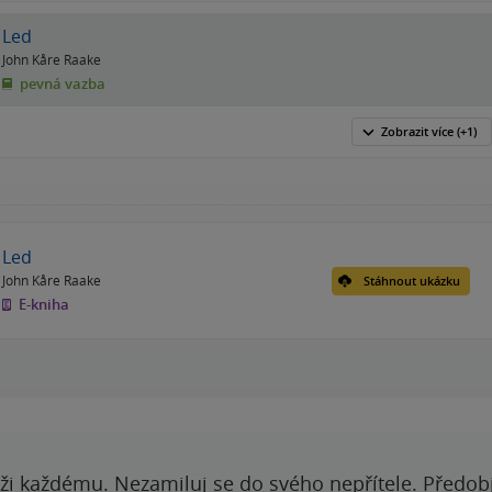
Led
John Kåre Raake
pevná vazba
Zobrazit
více
(+1)
Led
John Kåre Raake
Stáhnout ukázku
E-kniha
ži každému. Nezamiluj se do svého nepřítele. Předobj