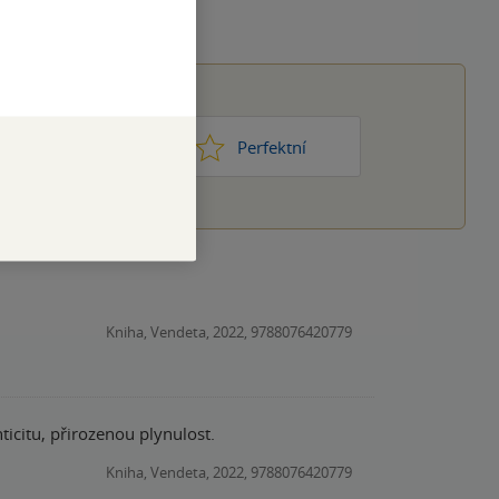
1
2
3
4
5
ic moc
Perfektní
Kniha, Vendeta, 2022, 9788076420779
ticitu, přirozenou plynulost.
Kniha, Vendeta, 2022, 9788076420779