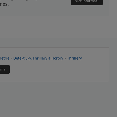
Více informací
mes.
letrie
»
Detektivky, Thrillery a Horory
»
Thrillery
téma