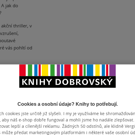
 A jak do
?
akční thriller, v
vzrušení,
 poutavé
eré vás pohltí od
ZBA
pevná vazba
POČET ST
OTNOST
540 g
VYDÁNÍ
Cookies a osobní údaje? Knihy to potřebují.
BN
978-80-7642-077-9
EAN
h cookies jste určitě již slyšeli. I my je využíváme ke shromažďován
, aby náš e-shop dobře fungoval a mohli jsme ho nadále zlepšovat
vat lepší a cílenější reklamu. Žádných 50 odstínů, ale klidně Vergil
s může předat marketingovým platformám i některé vaše osobní úda