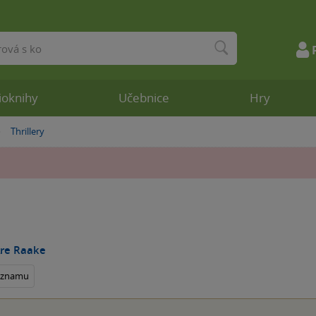
ioknihy
Učebnice
Hry
Thrillery
»
åre Raake
seznamu