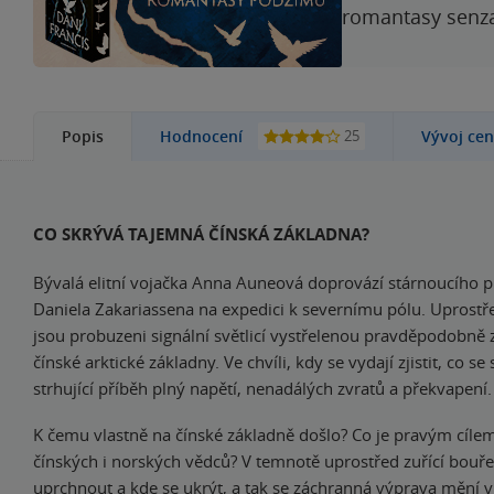
romantasy senzac
25
Popis
Hodnocení
Vývoj ce
CO SKRÝVÁ TAJEMNÁ ČÍNSKÁ ZÁKLADNA?
Bývalá elitní vojačka Anna Auneová doprovází stárnoucího p
Daniela Zakariassena na expedici k severnímu pólu. Uprostře
jsou probuzeni signální světlicí vystřelenou pravděpodobně 
čínské arktické základny. Ve chvíli, kdy se vydají zjistit, co se 
strhující příběh plný napětí, nenadálých zvratů a překvapení.
K čemu vlastně na čínské základně došlo? Co je pravým cíl
čínských i norských vědců? V temnotě uprostřed zuřící bouř
uprchnout a kde se ukrýt, a tak se záchranná výprava mění v b