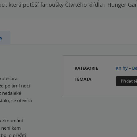
i, která potěší fanoušky Čtvrtého křídla i Hunger Ga
ny
KATEGORIE
Knihy
»
Be
rofesora
TÉMATA
Přidat 
d polární noci
z nedaleké
stalo, se otevírá
em zkoumání
e není kam
oj o přežití.