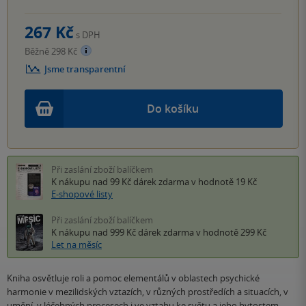
267 Kč
s DPH
Běžně 298 Kč
Jsme transparentní
Do košíku
Při zaslání zboží balíčkem
K nákupu nad 99 Kč
dárek zdarma
v hodnotě 19 Kč
E-shopové listy
Při zaslání zboží balíčkem
K nákupu nad 999 Kč
dárek zdarma
v hodnotě 299 Kč
Let na měsíc
Kniha osvětluje roli a pomoc elementálů v oblastech psychické
harmonie v mezilidských vztazích, v různých prostředích a situacích, v
umění, v léčebných procesech i ve vztahu ke světu a jeho bytostem.