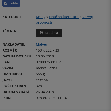
Sdílet
KATEGORIE
Knihy
»
Naučná literatura
»
Rozvoj
osobnosti
TÉMATA
Přidat téma
NAKLADATEL
Malvern
ROZMĚR
153 x 222 x 23
DATUM DOTISKU
10.05.2018
EAN
9788075301154
VAZBA
měkká vazba
HMOTNOST
566 g
JAZYK
čeština
POČET STRAN
328
DATUM VYDÁNÍ
26.04.2018
ISBN
978-80-7530-115-4