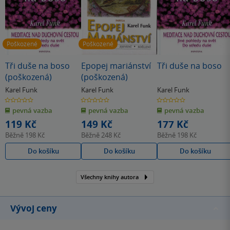
Poškozené
Poškozené
Tři duše na boso
Epopej mariánství
Tři duše na boso
(poškozená)
(poškozená)
Karel Funk
Karel Funk
Karel Funk
0.0
0.0
0.0
z
z
z
pevná vazba
pevná vazba
pevná vazba
5
5
5
hvězdiček
hvězdiček
hvězdiček
119 Kč
149 Kč
177 Kč
Běžně
198 Kč
Běžně
248 Kč
Běžně
198 Kč
Do košíku
Do košíku
Do košíku
Všechny knihy autora
Vývoj ceny