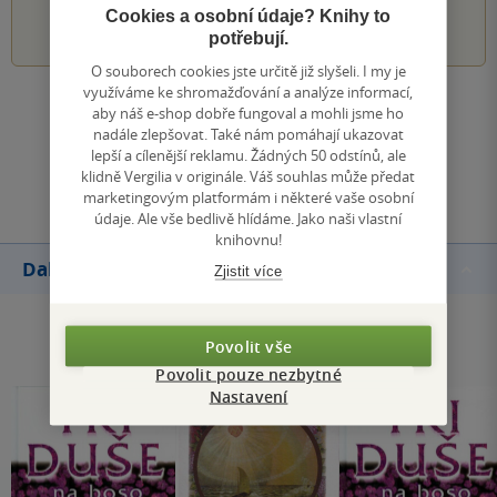
1
2
3
4
5
Cookies a osobní údaje? Knihy to
potřebují.
O souborech cookies jste určitě již slyšeli. I my je
využíváme ke shromažďování a analýze informací,
Zobrazit všechna hodnocení
aby náš e-shop dobře fungoval a mohli jsme ho
nadále zlepšovat. Také nám pomáhají ukazovat
lepší a cílenější reklamu. Žádných 50 odstínů, ale
Přidat hodnocení
klidně Vergilia v originále. Váš souhlas může předat
marketingovým platformám i některé vaše osobní
údaje. Ale vše bedlivě hlídáme. Jako naši vlastní
knihovnu!
Další knihy autora
Zjistit více
Povolit vše
Povolit pouze nezbytné
Nastavení