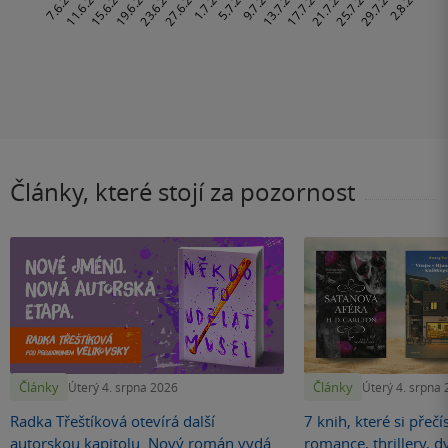
Články, které stojí za pozornost
Články
Články
Úterý 4. srpna 2026
Úterý 4. srpna
Radka Třeštíková otevírá další
7 knih, které si přečí
autorskou kapitolu. Nový román vydá
romance, thrillery, d