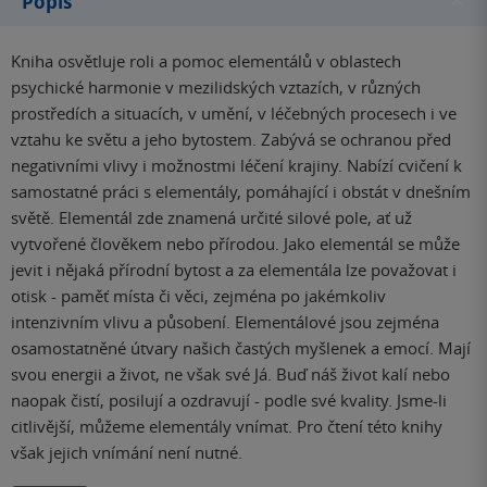
Popis
Kniha osvětluje roli a pomoc elementálů v oblastech
psychické harmonie v mezilidských vztazích, v různých
prostředích a situacích, v umění, v léčebných procesech i ve
vztahu ke světu a jeho bytostem. Zabývá se ochranou před
negativními vlivy i možnostmi léčení krajiny. Nabízí cvičení k
samostatné práci s elementály, pomáhající i obstát v dnešním
světě. Elementál zde znamená určité silové pole, ať už
vytvořené člověkem nebo přírodou. Jako elementál se může
jevit i nějaká přírodní bytost a za elementála lze považovat i
otisk - paměť místa či věci, zejména po jakémkoliv
intenzivním vlivu a působení. Elementálové jsou zejména
osamostatněné útvary našich častých myšlenek a emocí. Mají
svou energii a život, ne však své Já. Buď náš život kalí nebo
naopak čistí, posilují a ozdravují - podle své kvality. Jsme-li
citlivější, můžeme elementály vnímat. Pro čtení této knihy
však jejich vnímání není nutné.