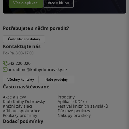
Více o aplikaci
Více o klubu
Potřebujete s něčím poradit?
Často kladené dotazy
Kontaktujte nás
Po–Pá:
8:00–17:00
542 220 320
poradime@knihydobrovsky.cz
Všechny kontakty
Naše prodejny
Často navštěvované
Akce a slevy
Prodejny
Klub Knihy Dobrovský
Aplikace KDčko
Knižní závisláci
Festival knižních závisláků
Affiliate spolupráce
Dárkové poukazy
Poukazy pro firmy
Nákupy pro školy
Dodací podmínky