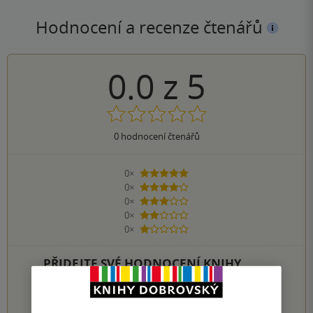
Hodnocení a recenze čtenářů
0.0
z
5
0
hodnocení čtenářů
0×
5 hvězdiček
0×
4 hvězdičky
0×
3 hvězdičky
0×
2 hvězdičky
0×
1 hvezdička
PŘIDEJTE SVÉ HODNOCENÍ KNIHY
Hodnocení našich knihkupců: 0.0 z 5