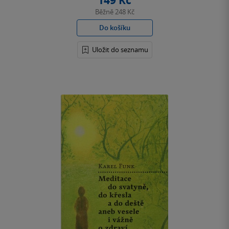
149 Kč
Běžně
248 Kč
Do košíku
Uložit do seznamu