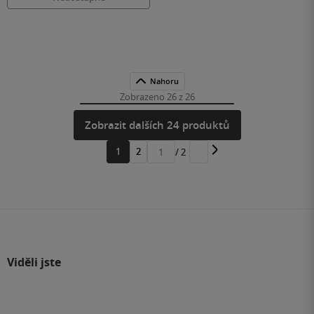
Nahoru
Zobrazeno 26 z 26
Zobrazit dalších 24 produktů
1
2
/ 2
Přejít
na
stránku
Viděli jste