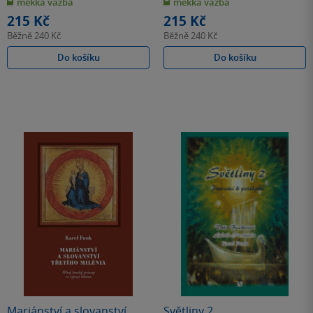
měkká vazba
měkká vazba
5
5
hvězdiček
hvězdiček
215 Kč
215 Kč
Běžně
240 Kč
Běžně
240 Kč
Do košíku
Do košíku
Mariánství a slovanství
Světliny 2