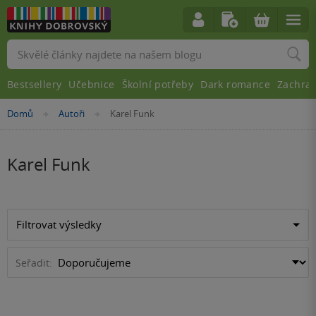
Vyhledávání
Bestsellery
Učebnice
Školní potřeby
Dark romance
Zachra
Nacházíte
Domů
Autoři
Karel Funk
»
»
se
zde:
Karel Funk
Filtrovat výsledky
Seřadit: