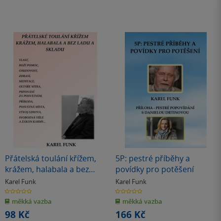
Přátelská toulání křížem,
5P: pestré příběhy a
krážem, halabala a bez
povídky pro potěšení
ladu a skladu
Karel Funk
Karel Funk
0.0
0.0
z
z
měkká vazba
měkká vazba
5
5
hvězdiček
hvězdiček
98 Kč
166 Kč