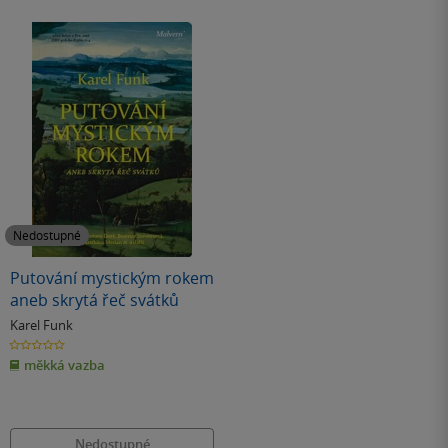
Nedostupné
Putování mystickým rokem
aneb skrytá řeč svátků
Karel Funk
0.0
z
měkká vazba
5
hvězdiček
Nedostupné