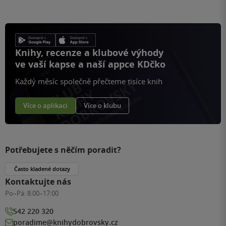
Knihy, recenze a klubové výhody
ve vaší kapse a naší appce KDčko
Každý měsíc společně přečteme tisíce knih
Více o aplikaci
Více o klubu
Potřebujete s něčím poradit?
Často kladené dotazy
Kontaktujte nás
Po–Pá:
8:00–17:00
542 220 320
poradime@knihydobrovsky.cz