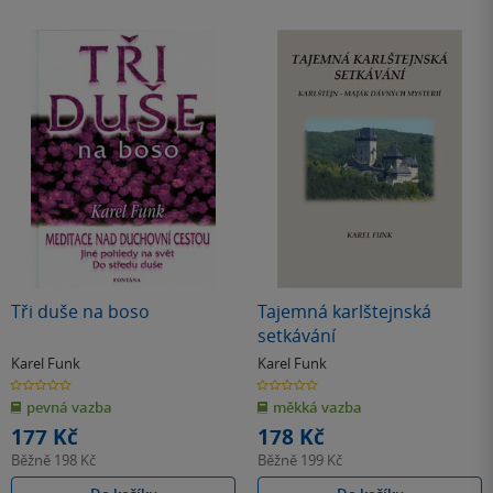
Tři duše na boso
Tajemná karlštejnská
setkávání
Karel Funk
Karel Funk
0.0
0.0
z
z
pevná vazba
měkká vazba
5
5
hvězdiček
hvězdiček
177 Kč
178 Kč
Běžně
198 Kč
Běžně
199 Kč