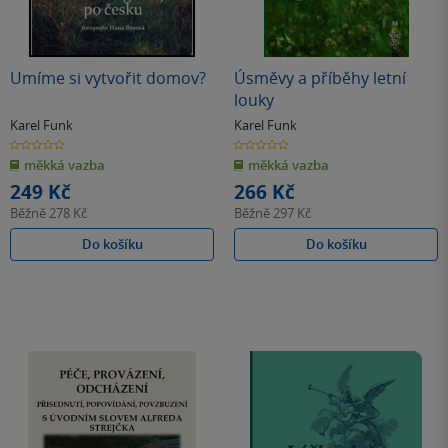
Umíme si vytvořit domov?
Úsměvy a příběhy letní
louky
Karel Funk
Karel Funk
0.0
0.0
z
z
měkká vazba
měkká vazba
5
5
hvězdiček
hvězdiček
249 Kč
266 Kč
Běžně
278 Kč
Běžně
297 Kč
Do košíku
Do košíku