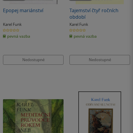
Epopej mariánství
Tajemství čtyř ročních
období
Karel Funk
Karel Funk
0.0
0.0
z
z
pevná vazba
pevná vazba
5
5
hvězdiček
hvězdiček
Nedostupné
Nedostupné