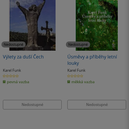
Nedostupné
Nedostupné
Výlety za duší Čech
Úsměvy a příběhy letní
louky
Karel Funk
Karel Funk
0.0
0.0
z
z
pevná vazba
měkká vazba
5
5
hvězdiček
hvězdiček
Nedostupné
Nedostupné