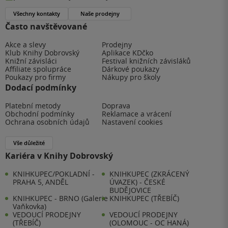
Všechny kontakty
Naše prodejny
Často navštěvované
Akce a slevy
Prodejny
Klub Knihy Dobrovský
Aplikace KDčko
Knižní závisláci
Festival knižních závisláků
Affiliate spolupráce
Dárkové poukazy
Poukazy pro firmy
Nákupy pro školy
Dodací podmínky
Platební metody
Doprava
Obchodní podmínky
Reklamace a vrácení
Ochrana osobních údajů
Nastavení cookies
Vše důležité
Kariéra v Knihy Dobrovský
KNIHKUPEC/POKLADNÍ -
KNIHKUPEC (ZKRÁCENÝ
PRAHA 5, ANDĚL
ÚVAZEK) - ČESKÉ
BUDĚJOVICE
KNIHKUPEC - BRNO (Galerie
KNIHKUPEC (TŘEBÍČ)
Vaňkovka)
VEDOUCÍ PRODEJNY
VEDOUCÍ PRODEJNY
(TŘEBÍČ)
(OLOMOUC - OC HANÁ)