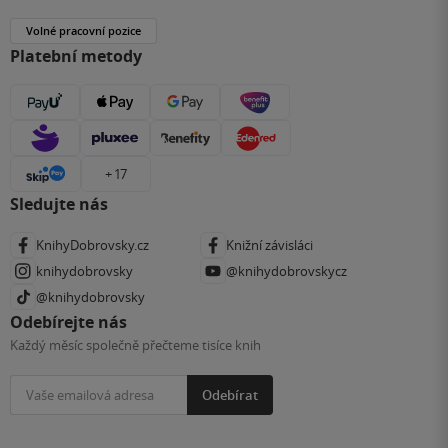
Volné pracovní pozice
Platební metody
+ 17
Sledujte nás
KnihyDobrovsky.cz
Knižní závisláci
knihydobrovsky
@knihydobrovskycz
@knihydobrovsky
Odebírejte nás
Každý měsíc společně přečteme tisíce knih
Odebírat