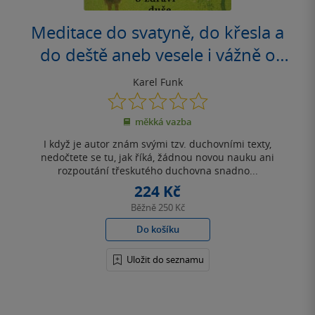
Meditace do svatyně, do křesla a
do deště aneb vesele i vážně o
zdraví duše
Karel Funk
0.0
z
měkká vazba
5
hvězdiček
I když je autor znám svými tzv. duchovními texty,
nedočtete se tu, jak říká, žádnou novou nauku ani
rozpoutání třeskutého duchovna snadno...
224 Kč
Běžně
250 Kč
Do košíku
Uložit do seznamu