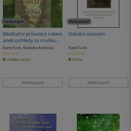
Nedostupné
Nedostupné
Meditační průvodce rokem
Odívání sluncem
aneb pohledy za roušku
viditelné přírody
Karel Funk
,
Markéta Kotková
Karel Funk
0.0
0.0
z
z
měkká vazba
kniha
5
5
hvězdiček
hvězdiček
Nedostupné
Nedostupné