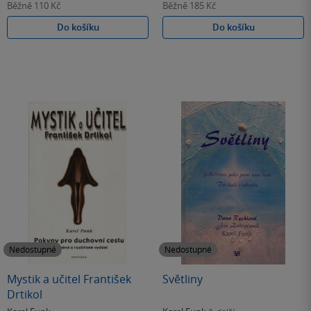
Běžně
110 Kč
Běžně
185 Kč
Do košíku
Do košíku
Nedostupné
Nedostupné
Mystik a učitel František
Světliny
Drtikol