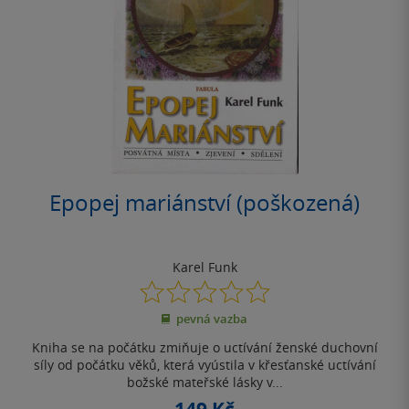
Epopej mariánství (poškozená)
Karel Funk
0.0
z
pevná vazba
5
hvězdiček
Kniha se na počátku zmiňuje o uctívání ženské duchovní
síly od počátku věků, která vyústila v křesťanské uctívání
božské mateřské lásky v...