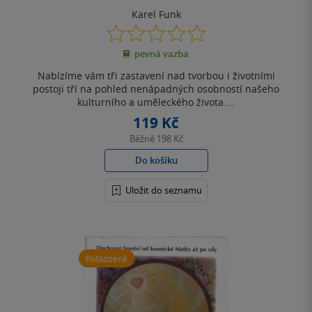
Karel Funk
0.0
z
pevná vazba
5
hvězdiček
Nabízíme vám tři zastavení nad tvorbou i životními
postoji tří na pohled nenápadných osobností našeho
kulturního a uměleckého života....
119 Kč
Běžně
198 Kč
Do košíku
Uložit do seznamu
Poškozené