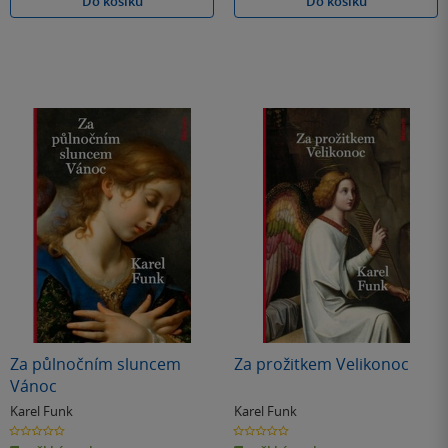
Do košíku
Do košíku
Za půlnočním sluncem
Za prožitkem Velikonoc
Vánoc
Karel Funk
Karel Funk
0.0
0.0
z
z