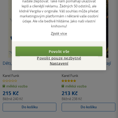
nadále zlepšovat. Také nám pomáhají ukazovat
lepší a cílenější reklamu. Žádných 50 odstínů, ale
klidně Vergilia v originále. Váš souhlas může předat
marketingovým platformám i některé vaše osobní
údaje. Ale vše bedlivě hlídáme. Jako naši vlastní
knihovnu!
Zjistit více
Povolit vše
Povolit pouze nezbytné
Děti, poslové z neznáma
Když květiny promlouvají
Nastavení
Karel Funk
Karel Funk
0.0
5.0
z
z
měkká vazba
měkká vazba
5
5
hvězdiček
hvězdiček
215 Kč
213 Kč
Běžně
240 Kč
Běžně
238 Kč
Do košíku
Do košíku