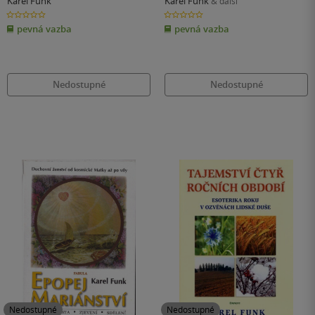
Karel Funk
Karel Funk
& další
0.0
0.0
z
z
pevná vazba
pevná vazba
5
5
hvězdiček
hvězdiček
Nedostupné
Nedostupné
Nedostupné
Nedostupné