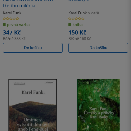
třetího milénia
Karel Funk
Karel Funk
& další
0.0
0.0
z
z
pevná vazba
kniha
5
5
hvězdiček
hvězdiček
347 Kč
150 Kč
Běžně
388 Kč
Běžně
168 Kč
Do košíku
Do košíku