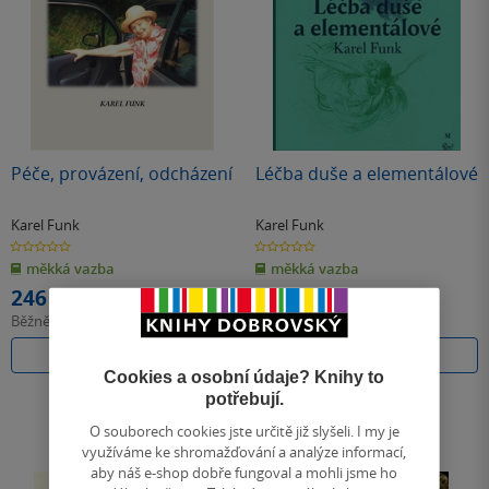
Péče, provázení, odcházení
Léčba duše a elementálové
Karel Funk
Karel Funk
0.0
0.0
z
z
měkká vazba
měkká vazba
5
5
hvězdiček
hvězdiček
246 Kč
267 Kč
Běžně
275 Kč
Běžně
298 Kč
Do košíku
Do košíku
Cookies a osobní údaje? Knihy to
potřebují.
O souborech cookies jste určitě již slyšeli. I my je
využíváme ke shromažďování a analýze informací,
aby náš e-shop dobře fungoval a mohli jsme ho