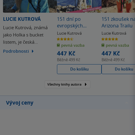
LUCIE KUTROVÁ
151 dní po
151 zkoušek n
evropských
Arizona Trailu
Lucie Kutrová, známá
stezkách
Lucie Kutrová
Lucie Kutrová
jako Holka s bucket
4.5
5.0
listem, je česká
z
z
pevná vazba
pevná vazba
5
5
hvězdiček
hvězdiček
cestovatelka a autorka,
Podrobnosti
447 Kč
447 Kč
která prošla pěšky
Běžně
499 Kč
Běžně
499 Kč
Svatojakubskou pouť i
Do košíku
Do košíku
Pacifickou hřebenovku. O
svých dálkových
Všechny knihy autora
výpravách napsala dvě
knihy a inspiruje ostatní k
pomalejšímu, vědomému
Vývoj ceny
cestování.…