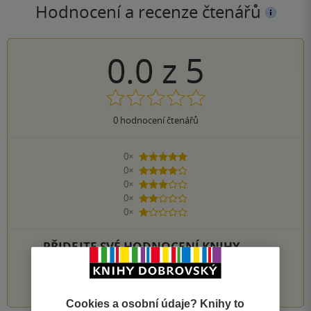
Hodnocení a recenze čtenářů
0.0
z
5
0
hodnocení čtenářů
0×
5 hvězdiček
0×
4 hvězdičky
0×
3 hvězdičky
0×
2 hvězdičky
0×
1 hvezdička
PŘIDEJTE SVÉ HODNOCENÍ KNIHY
1
2
3
4
5
Cookies a osobní údaje? Knihy to