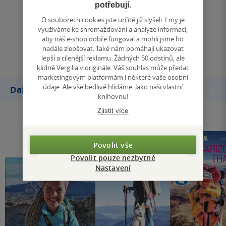
potřebují.
Zobrazit všechna hodnocení
O souborech cookies jste určitě již slyšeli. I my je
využíváme ke shromažďování a analýze informací,
aby náš e-shop dobře fungoval a mohli jsme ho
Přidat hodnocení
nadále zlepšovat. Také nám pomáhají ukazovat
lepší a cílenější reklamu. Žádných 50 odstínů, ale
klidně Vergilia v originále. Váš souhlas může předat
marketingovým platformám i některé vaše osobní
údaje. Ale vše bedlivě hlídáme. Jako naši vlastní
Další knihy autora
knihovnu!
Zjistit více
Povolit vše
Povolit pouze nezbytné
Nastavení