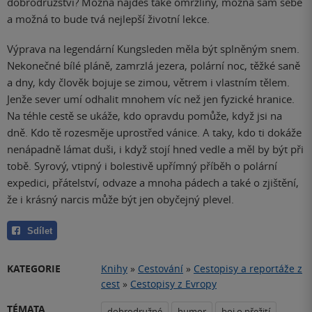
dobrodružství? Možná najdeš také omrzliny, možná sám sebe
a možná to bude tvá nejlepší životní lekce.
Výprava na legendární Kungsleden měla být splněným snem.
Nekonečné bílé pláně, zamrzlá jezera, polární noc, těžké saně
a dny, kdy člověk bojuje se zimou, větrem i vlastním tělem.
Jenže sever umí odhalit mnohem víc než jen fyzické hranice.
Na téhle cestě se ukáže, kdo opravdu pomůže, když jsi na
dně. Kdo tě rozesměje uprostřed vánice. A taky, kdo ti dokáže
nenápadně lámat duši, i když stojí hned vedle a měl by být při
tobě. Syrový, vtipný i bolestivě upřímný příběh o polární
expedici, přátelství, odvaze a mnoha pádech a také o zjištění,
že i krásný narcis může být jen obyčejný plevel.
Sdílet
KATEGORIE
Knihy
»
Cestování
»
Cestopisy a reportáže z
cest
»
Cestopisy z Evropy
TÉMATA
dobrodružné
humor
boj o přežití