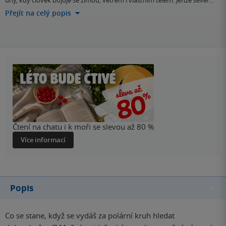
dny, kdy člověk bojuje se zimou, větrem i vlastním tělem. Jenže sever…
Přejít na celý popis
Čtení na chatu i k moři se slevou až 80 %
Více informací
Popis
Co se stane, když se vydáš za polární kruh hledat