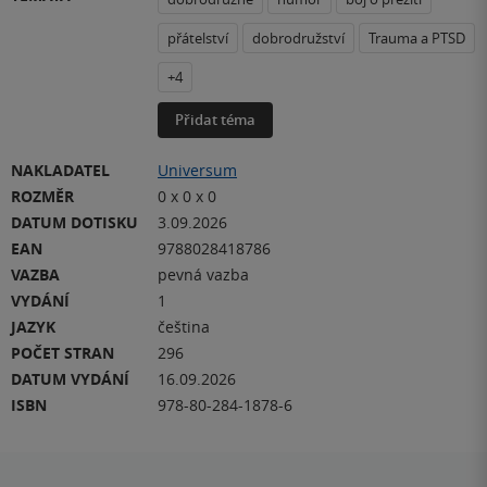
přátelství
dobrodružství
Trauma a PTSD
+4
Přidat téma
NAKLADATEL
Universum
ROZMĚR
0 x 0 x 0
DATUM DOTISKU
3.09.2026
EAN
9788028418786
VAZBA
pevná vazba
VYDÁNÍ
1
JAZYK
čeština
POČET STRAN
296
DATUM VYDÁNÍ
16.09.2026
ISBN
978-80-284-1878-6