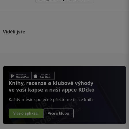
Viděli jste
Knihy, recenze a klubové výhody
ve vaší kapse a naší appce KDčko
Každý měsíc společně přečteme tisíce knih
Více o aplikaci
Více o klubu