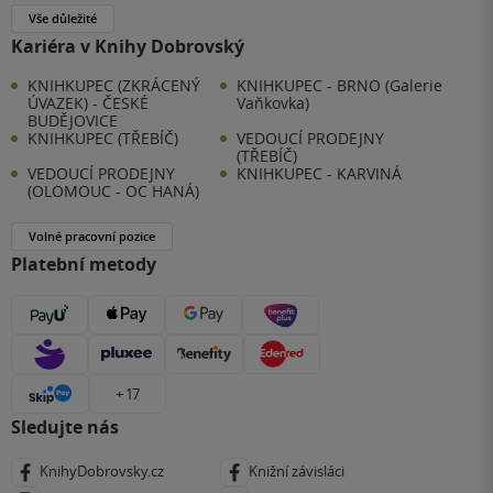
Vše důležité
Kariéra v Knihy Dobrovský
KNIHKUPEC (ZKRÁCENÝ
KNIHKUPEC - BRNO (Galerie
ÚVAZEK) - ČESKÉ
Vaňkovka)
BUDĚJOVICE
KNIHKUPEC (TŘEBÍČ)
VEDOUCÍ PRODEJNY
(TŘEBÍČ)
VEDOUCÍ PRODEJNY
KNIHKUPEC - KARVINÁ
(OLOMOUC - OC HANÁ)
Volné pracovní pozice
Platební metody
+ 17
Sledujte nás
KnihyDobrovsky.cz
Knižní závisláci