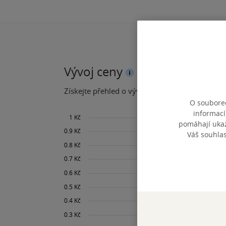
Vývoj ceny
Získejte přehled o vývoji ceny za posledních 60
O souborec
informací
pomáhají ukazo
Váš souhla