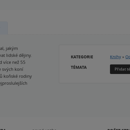
y
al, jakým
t lidské dějiny.
KATEGORIE
Knihy
»
Od
d více než 55
TÉMATA
e svých koní
Přidat 
nů koňské rodiny
proslulejších