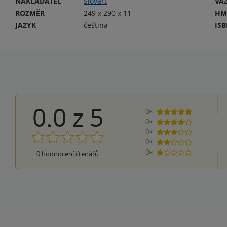
NAKLADATEL
Slovart
VA
ROZMĚR
249 x 290 x 11
HM
JAZYK
čeština
IS
0.0
z
5
0×
5 hvězdiček
0×
4 hvězdičky
0×
3 hvězdičky
0×
2 hvězdičky
0×
0
hodnocení čtenářů
1 hvezdička