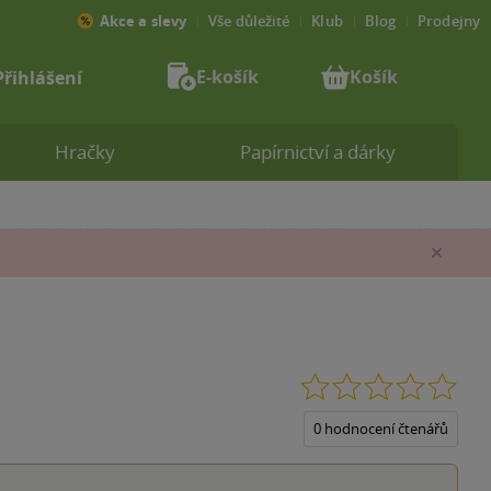
Akce a slevy
Vše důležité
Klub
Blog
Prodejny
E-košík
Košík
Přihlášení
Hračky
Papírnictví a dárky
Zav
0.0
z
5
0 hodnocení čtenářů
hvěz