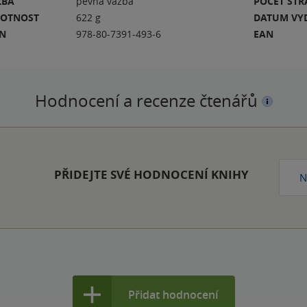
ZBA
pevná vazba
POČET ST
OTNOST
622 g
DATUM VY
BN
978-80-7391-493-6
EAN
Hodnocení a recenze čtenářů
PŘIDEJTE SVÉ HODNOCENÍ KNIHY
N
Přidat hodnocení