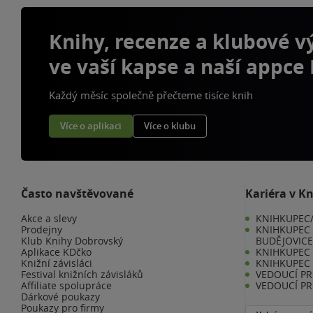
Knihy, recenze a klubové 
ve vaší kapse a naší appce
Každý měsíc společně přečteme tisíce knih
Více o aplikaci
Více o klubu
Často navštěvované
Kariéra v K
Akce a slevy
KNIHKUPEC/
Prodejny
KNIHKUPEC 
Klub Knihy Dobrovský
BUDĚJOVIC
Aplikace KDčko
KNIHKUPEC -
Knižní závisláci
KNIHKUPEC 
Festival knižních závisláků
VEDOUCÍ PR
Affiliate spolupráce
VEDOUCÍ PR
Dárkové poukazy
Poukazy pro firmy