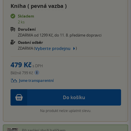
Kniha (
pevná vazba
)
Skladem
2 ks
Doručení
ZDARMA od 1299 Kč, do 11. 8. předáme dopravci
Osobní odběr
Vyberte prodejnu
ZDARMA (
)
479 Kč
s DPH
Běžně 799 Kč
Jsme transparentní
Do košíku
Na produkt nelze uplatnit slevu.
Při zaslání zboží balíčkem