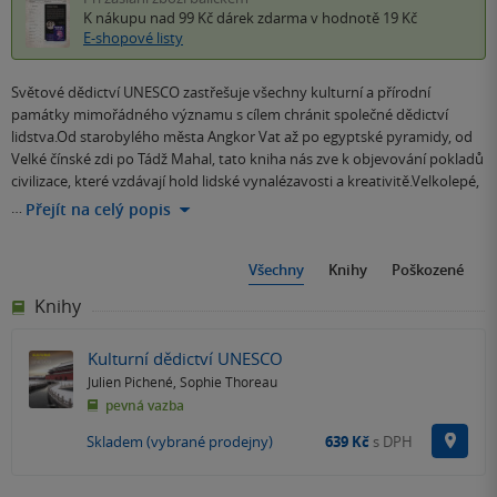
K nákupu nad 99 Kč
dárek zdarma
v hodnotě 19 Kč
E-shopové listy
Světové dědictví UNESCO zastřešuje všechny kulturní a přírodní
památky mimořádného významu s cílem chránit společné dědictví
lidstva.Od starobylého města Angkor Vat až po egyptské pyramidy, od
Velké čínské zdi po Tádž Mahal, tato kniha nás zve k objevování pokladů
civilizace, které vzdávají hold lidské vynalézavosti a kreativitě.Velkolepé,
…
Přejít na celý popis
Všechny
Knihy
Poškozené
Knihy
Kulturní dědictví UNESCO
Julien Pichené
,
Sophie Thoreau
pevná vazba
Na p
Skladem (vybrané prodejny)
639 Kč
s DPH