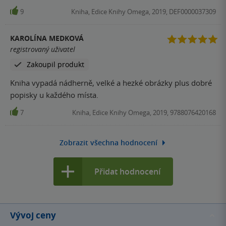
popis a informace ke každému objektu. Krásné fotografie,
9
Kniha, Edice Knihy Omega, 2019, DEF0000037309
pro mě nejkrásnější fotografií z celé knihy je hrad Himedži
v Japonsku
KAROLÍNA MEDKOVÁ
registrovaný uživatel
Zakoupil produkt
Kniha vypadá nádherně, velké a hezké obrázky plus dobré
popisky u každého místa.
7
Kniha, Edice Knihy Omega, 2019, 9788076420168
Zobrazit všechna hodnocení
Přidat hodnocení
Vývoj ceny