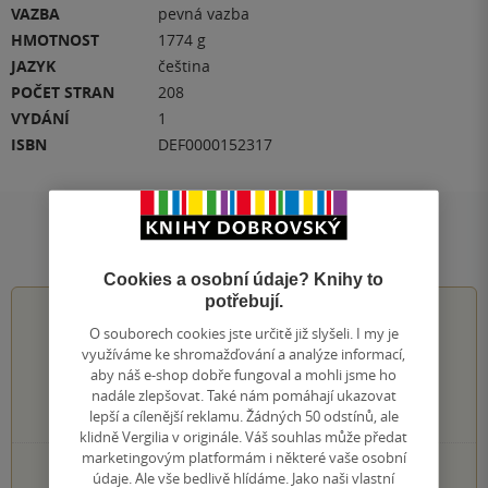
VAZBA
pevná vazba
HMOTNOST
1774 g
JAZYK
čeština
POČET STRAN
208
VYDÁNÍ
1
ISBN
DEF0000152317
Hodnocení a recenze čtenářů
Cookies a osobní údaje? Knihy to
potřebují.
5.0
z
5
O souborech cookies jste určitě již slyšeli. I my je
využíváme ke shromažďování a analýze informací,
aby náš e-shop dobře fungoval a mohli jsme ho
nadále zlepšovat. Také nám pomáhají ukazovat
2
hodnocení čtenářů
lepší a cílenější reklamu. Žádných 50 odstínů, ale
klidně Vergilia v originále. Váš souhlas může předat
marketingovým platformám i některé vaše osobní
2×
5 hvězdiček
údaje. Ale vše bedlivě hlídáme. Jako naši vlastní