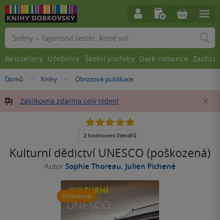
Vyhledávání
Bestsellery
Učebnice
Školní potřeby
Dark romance
Zachra
Nacházíte
Domů
Knihy
Obrazové publikace
»
»
se
zde:
Zásilkovna zdarma celý týden!
Za
5.0
z
5
2 hodnocení čtenářů
hvězdiček
Kulturní dědictví UNESCO (poškozená)
Autor
Sophie Thoreau
,
Julien Pichené
Poškozené