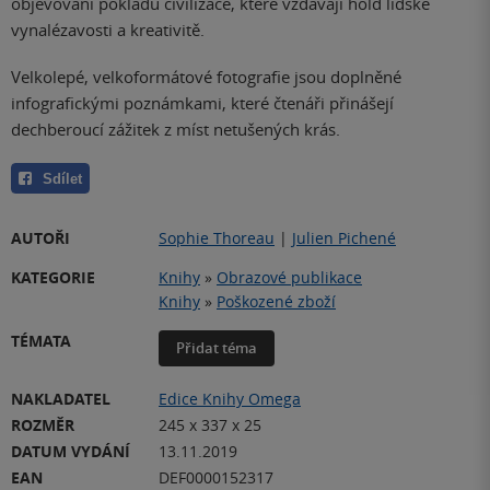
objevování pokladů civilizace, které vzdávají hold lidské
vynalézavosti a kreativitě.
Velkolepé, velkoformátové fotografie jsou doplněné
infografickými poznámkami, které čtenáři přinášejí
dechberoucí zážitek z míst netušených krás.
Sdílet
AUTOŘI
Sophie Thoreau
|
Julien Pichené
KATEGORIE
Knihy
»
Obrazové publikace
Knihy
»
Poškozené zboží
TÉMATA
Přidat téma
NAKLADATEL
Edice Knihy Omega
ROZMĚR
245 x 337 x 25
DATUM VYDÁNÍ
13.11.2019
EAN
DEF0000152317