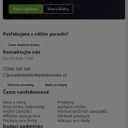
Více o aplikaci
Více o klubu
Potřebujete s něčím poradit?
Často kladené dotazy
Kontaktujte nás
Po–Pá:
8:00–17:00
542 220 320
poradime@knihydobrovsky.cz
Všechny kontakty
Naše prodejny
Často navštěvované
Akce a slevy
Prodejny
Klub Knihy Dobrovský
Aplikace KDčko
Knižní závisláci
Festival knižních závisláků
Affiliate spolupráce
Dárkové poukazy
Poukazy pro firmy
Nákupy pro školy
Dodací podmínky