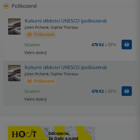
Poškozené
Kulturní dědictví UNESCO (poškozená)
Julien Pichené
,
Sophie Thoreau
Poškozené
Do k
Skladem
479 Kč
s DPH
Velmi dobrý
Kulturní dědictví UNESCO (poškozená)
Julien Pichené
,
Sophie Thoreau
Poškozené
Do k
Skladem
479 Kč
s DPH
Velmi dobrý