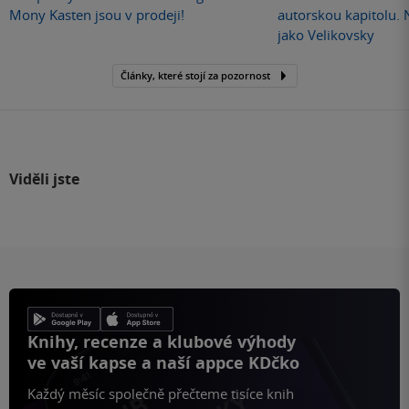
Mony Kasten jsou v prodeji!
autorskou kapitolu.
jako Velikovsky
Články, které stojí za pozornost
Viděli jste
Knihy, recenze a klubové výhody
ve vaší kapse a naší appce KDčko
Každý měsíc společně přečteme tisíce knih