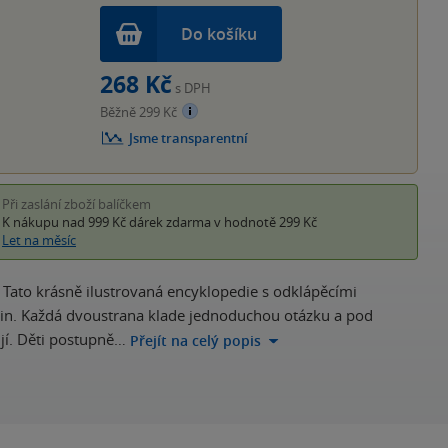
Do košíku
268 Kč
s DPH
Běžně 299 Kč
Jsme transparentní
Při zaslání zboží balíčkem
K nákupu nad 999 Kč
dárek zdarma
v hodnotě 299 Kč
Let na měsíc
 Tato krásně ilustrovaná encyklopedie s odklápěcími
n. Každá dvoustrana klade jednoduchou otázku a pod
jí. Děti postupně…
Přejít na celý popis