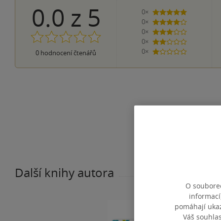
0.0
z
5
0×
5 hvězdiček
0×
4 hvězdičky
0×
3 hvězdičky
0×
2 hvězdičky
0×
0
hodnocení čtenářů
1 hvezdička
Další knihy autora
O souborec
informací
pomáhají ukazo
Váš souhla