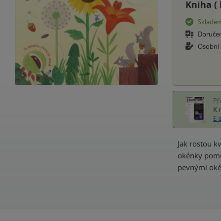
Kniha (
Sklade
Doruče
Osobní
Př
K 
E-
Jak rostou k
okénky pomů
pevnými okén