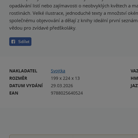
opadávání listí nebo zajímavosti o neobvyklých květech a m
rostlinách. Velké ilustrace, jednoduché texty a množství okén
společnému objevování a dělají z knihy ideální první seznám
vědou pro zvídavé předškoláky.
Sdílet
NAKLADATEL
Svojtka
VA
ROZMĚR
199 x 224 x 13
HM
DATUM VYDÁNÍ
29.03.2026
JA
EAN
9788025640524