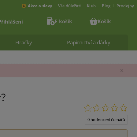
Akce a slevy
Vše důležité
Klub
Blog
Prodejny
E-košík
Košík
Přihlášení
Hračky
Papírnictví a dárky
Zav
y?
0.0
z
5
0 hodnocení čtenářů
hvěz