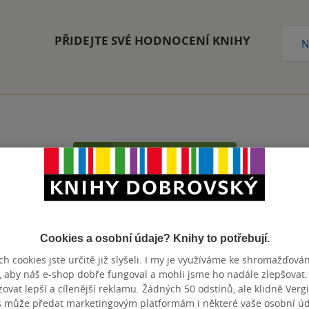
PŘIDEJTE SVÉ HODNOCENÍ KNIHY
N
Přidat hodnocení
Cookies a osobní údaje? Knihy to potřebují.
h cookies jste určitě již slyšeli. I my je využíváme ke shromažďován
, aby náš e-shop dobře fungoval a mohli jsme ho nadále zlepšovat
vat lepší a cílenější reklamu. Žádných 50 odstínů, ale klidně Vergil
s může předat marketingovým platformám i některé vaše osobní úda