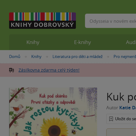
Vyhledávání
Knihy
E-knihy
Aud
Nacházíte
Domů
Knihy
Literatura pro děti a mládež
Pro nejmenš
»
»
»
se
zde:
Zásilkovna zdarma celý týden!
Kuk po
Autor
Katie 
Uložit do 