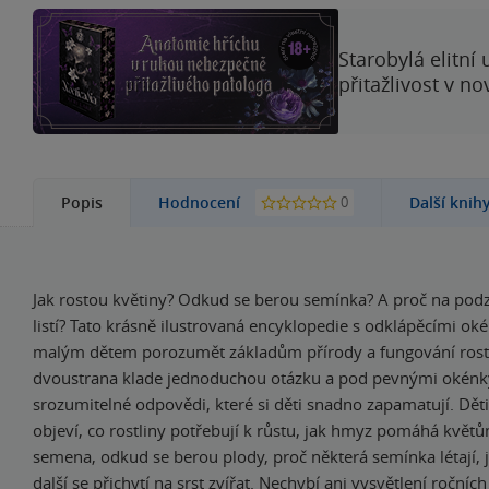
Starobylá elitní
přitažlivost v n
0
Popis
Hodnocení
Další knih
Jak rostou květiny? Odkud se berou semínka? A proč na po
listí? Tato krásně ilustrovaná encyklopedie s odklápěcími o
malým dětem porozumět základům přírody a fungování rostl
dvoustrana klade jednoduchou otázku a pod pevnými okénky
srozumitelné odpovědi, které si děti snadno zapamatují. Dět
objeví, co rostliny potřebují k růstu, jak hmyz pomáhá květ
semena, odkud se berou plody, proč některá semínka létají, 
další se přichytí na srst zvířat. Nechybí ani vysvětlení ročníc