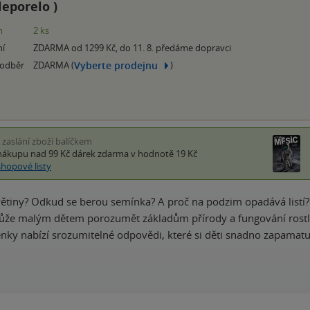
leporelo
)
m
2 ks
ní
ZDARMA od 1299 Kč, do 11. 8. předáme dopravci
Vyberte prodejnu
 odběr
ZDARMA (
)
i zaslání zboží balíčkem
nákupu nad 99 Kč
dárek zdarma
v hodnotě 19 Kč
shopové listy
větiny? Odkud se berou semínka? A proč na podzim opadává listí?
že malým dětem porozumět základům přírody a fungování rostli
ky nabízí srozumitelné odpovědi, které si děti snadno zapamatu