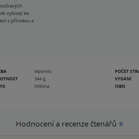
asožravých
ek vybízejí ke
ení s přírodou a
ZBA
leporelo
POČET ST
OTNOST
344 g
VYDÁNÍ
ZYK
čeština
ISBN
Hodnocení a recenze čtenářů