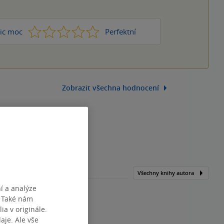
1
2
3
4
5
ic moc
Perfektní
Zobrazit všechna hodnocení
Všechny knihy autora
í a analýze
. Také nám
ia v originále.
je. Ale vše