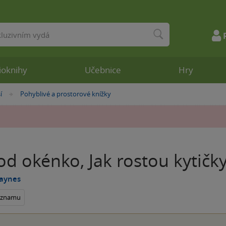
ioknihy
Učebnice
Hry
í
Pohyblivé a prostorové knížky
»
d okénko, Jak rostou kytičk
Daynes
seznamu