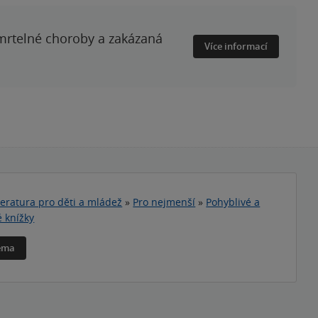
smrtelné choroby a zakázaná
Více informací
teratura pro děti a mládež
»
Pro nejmenší
»
Pohyblivé a
é knížky
téma