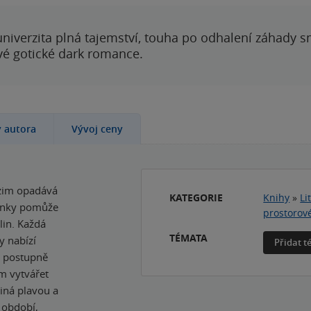
 univerzita plná tajemství, touha po odhalení záhady 
ové gotické dark romance.
y autora
Vývoj ceny
dzim opadává
KATEGORIE
Knihy
»
Li
kénky pomůže
prostorov
in. Každá
TÉMATA
 nabízí
Přidat 
i postupně
ům vytvářet
jiná plavou a
h období,