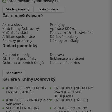
poradime@knihydobrovsky.cz
Všechny kontakty
Naše prodejny
Často navštěvované
Akce a slevy
Prodejny
Klub Knihy Dobrovský
Aplikace KDčko
Knižní závisláci
Festival knižních závisláků
Affiliate spolupráce
Dárkové poukazy
Poukazy pro firmy
Nákupy pro školy
Dodací podmínky
Platební metody
Doprava
Obchodní podmínky
Reklamace a vrácení
Ochrana osobních údajů
Nastavení cookies
Vše důležité
Kariéra v Knihy Dobrovský
KNIHKUPEC/POKLADNÍ -
KNIHKUPEC (ZKRÁCENÝ
PRAHA 5, ANDĚL
ÚVAZEK) - ČESKÉ
BUDĚJOVICE
KNIHKUPEC - BRNO (Galerie
KNIHKUPEC (TŘEBÍČ)
Vaňkovka)
VEDOUCÍ PRODEJNY
VEDOUCÍ PRODEJNY