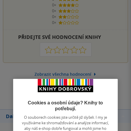
0×
4 hvězdičky
0×
3 hvězdičky
0×
2 hvězdičky
0×
1 hvezdička
PŘIDEJTE SVÉ HODNOCENÍ KNIHY
1
2
3
4
5
Zobrazit všechna hodnocení
Přidat hodnocení
Cookies a osobní údaje? Knihy to
potřebují.
Další knihy autora
O souborech cookies jste určitě již slyšeli. I my je
využíváme ke shromažďování a analýze informací,
aby náš e-shop dobře fungoval a mohli jsme ho