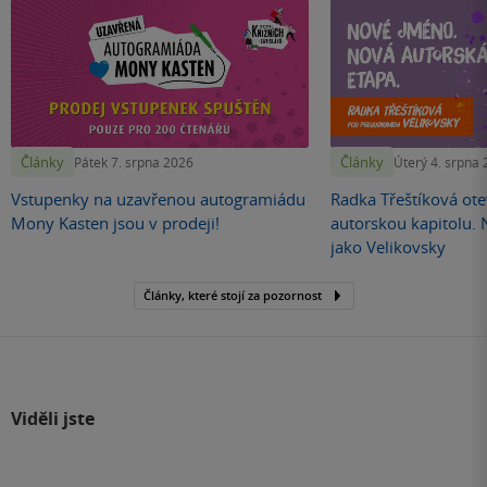
Články
Články
Pátek 7. srpna 2026
Úterý 4. srpna
Vstupenky na uzavřenou autogramiádu
Radka Třeštíková otev
Mony Kasten jsou v prodeji!
autorskou kapitolu.
jako Velikovsky
Články, které stojí za pozornost
Viděli jste