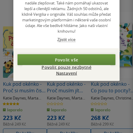
nadále zlepšovat. Také nám pomáhají ukazovat
lepší a cílenější reklamu. Žádných 50 odstínů, ale
klidně Vergilia v originále. Váš souhlas může předat
marketingovým platformám i některé vaše osobní
údaje. Ale vše bedlivě hlídáme. Jako naši vlastní
knihovnu!
Zjistit více
Povolit vše
Povolit pouze nezbytné
Nastavení
Kuk pod okénko -
Kuk pod okénko -
Kuk pod okénko -
Proč si musím čistit
Proč musím jít
Co jsou to pocity?
zuby? Katie Daynes
spát? Katie Daynes
Katie Daynes
Katie Daynes
,
Marta
Katie Daynes
,
Marta
Katie Daynes
,
Christine
Alvarez Miguens
Alvarez Miguens
Pym
5.0
0.0
0.0
z
z
z
leporelo
leporelo
leporelo
5
5
5
hvězdiček
hvězdiček
hvězdiček
223 Kč
223 Kč
268 Kč
Běžně
249 Kč
Běžně
249 Kč
Běžně
299 Kč