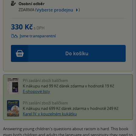
Osobní odběr
Vyberte prodejnu
ZDARMA (
)
330 Kč
s DPH
Jsme transparentní
Do košíku
Při zaslání zboží balíčkem
K nákupu nad 99 Kč
dárek zdarma
v hodnotě 19 Kč
E-shopové listy
Při zaslání zboží balíčkem
K nákupu nad 699 Kč
dárek zdarma
v hodnotě 249 Kč
Karel IV. v kouzelném kukátku
Answering young children's questions about racism is hard. This book
gives both children and adults the language and sensitivity they need to