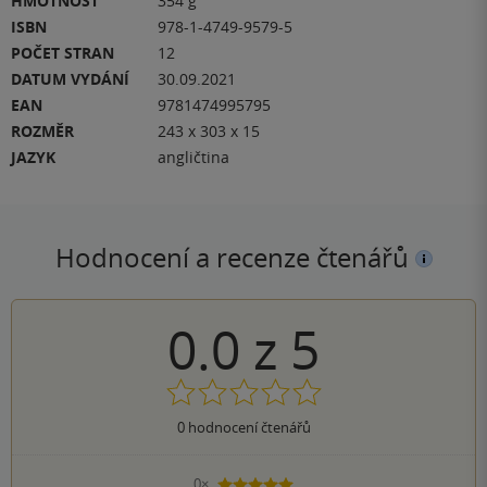
HMOTNOST
354 g
ISBN
978-1-4749-9579-5
POČET STRAN
12
DATUM VYDÁNÍ
30.09.2021
EAN
9781474995795
ROZMĚR
243 x 303 x 15
JAZYK
angličtina
Hodnocení a recenze čtenářů
0.0
z
5
0
hodnocení čtenářů
0×
5 hvězdiček