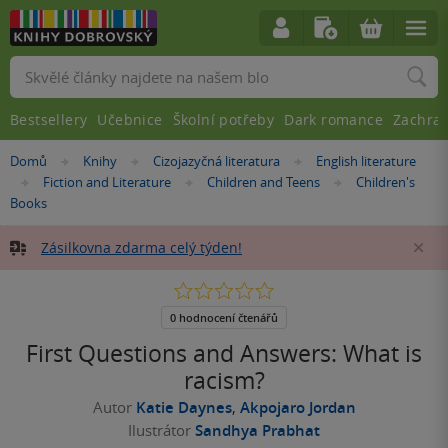
Vyhledávání
Bestsellery
Učebnice
Školní potřeby
Dark romance
Zachra
Nacházíte
Domů
Knihy
Cizojazyčná literatura
English literature
»
»
»
se
Fiction and Literature
Children and Teens
Children's
»
»
»
zde:
Books
Zásilkovna zdarma celý týden!
Za
0.0
z
5
0 hodnocení čtenářů
hvězdiček
First Questions and Answers: What is
racism?
Autor
Katie Daynes
,
Akpojaro Jordan
Ilustrátor
Sandhya Prabhat