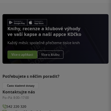
Knihy, recenze a klubové výhody
ve vaší kapse a naší appce KDčko
Každý měsíc společně přečteme tisíce knih
Více o aplikaci
Více o klubu
Potřebujete s něčím poradit?
Často kladené dotazy
Kontaktujte nás
Po–Pá:
8:00–17:00
542 220 320