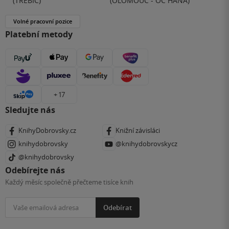
(TŘEBÍČ)
(OLOMOUC - OC HANÁ)
Volné pracovní pozice
Platební metody
+ 17
Sledujte nás
KnihyDobrovsky.cz
Knižní závisláci
knihydobrovsky
@knihydobrovskycz
@knihydobrovsky
Odebírejte nás
Každý měsíc společně přečteme tisíce knih
Odebírat