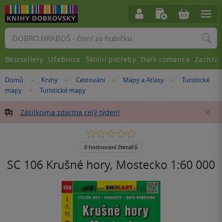
Vyhledávání
Bestsellery
Učebnice
Školní potřeby
Dark romance
Zachra
Nacházíte
Domů
Knihy
Cestování
Mapy a Atlasy
Turistické
»
»
»
»
se
mapy
Turistické mapy
»
zde:
Zásilkovna zdarma celý týden!
Za
0.0
z
5
0 hodnocení čtenářů
hvězdiček
SC 106 Krušné hory, Mostecko 1:60 000