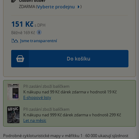
Osobní odběr
Vyberte prodejnu
ZDARMA (
)
151 Kč
s DPH
Běžně 169 Kč
Jsme transparentní
Do košíku
Při zaslání zboží balíčkem
K nákupu nad 99 Kč
dárek zdarma
v hodnotě 19 Kč
E-shopové listy
Při zaslání zboží balíčkem
K nákupu nad 999 Kč
dárek zdarma
v hodnotě 299 Kč
Let na měsíc
Podrobné cykloturistické mapy v měřítku 1 : 60 000 ukazují sjízdnost