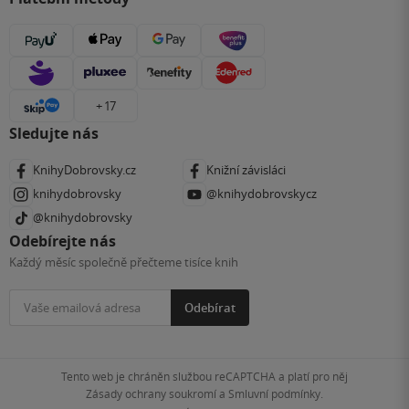
+ 17
Sledujte nás
KnihyDobrovsky.cz
Knižní závisláci
knihydobrovsky
@knihydobrovskycz
@knihydobrovsky
Odebírejte nás
Každý měsíc společně přečteme tisíce knih
Odebírat
Tento web je chráněn službou reCAPTCHA a platí pro něj
Zásady ochrany soukromí
a
Smluvní podmínky
.