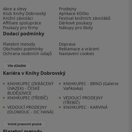
Akce a slevy
Prodejny
Klub Knihy Dobrovský
Aplikace KDčko
Knižní závisláci
Festival knižních závisláků
Affiliate spolupráce
Dárkové poukazy
Poukazy pro firmy
Nákupy pro školy
Dodací podmínky
Platební metody
Doprava
Obchodní podmínky
Reklamace a vrácení
Ochrana osobních údajů
Nastavení cookies
Vše důležité
Kariéra v Knihy Dobrovský
KNIHKUPEC (ZKRÁCENÝ
KNIHKUPEC - BRNO (Galerie
ÚVAZEK) - ČESKÉ
Vaňkovka)
BUDĚJOVICE
KNIHKUPEC (TŘEBÍČ)
VEDOUCÍ PRODEJNY
(TŘEBÍČ)
VEDOUCÍ PRODEJNY
KNIHKUPEC - KARVINÁ
(OLOMOUC - OC HANÁ)
Volné pracovní pozice
Platební metody