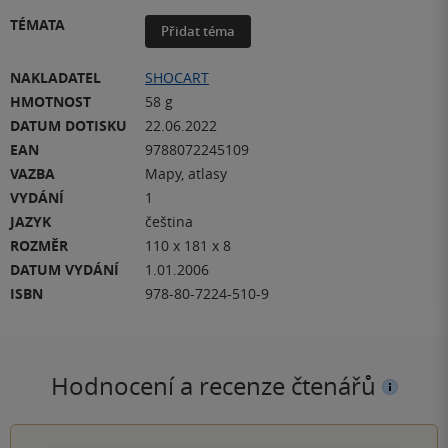
TÉMATA
Přidat téma
NAKLADATEL
SHOCART
HMOTNOST
58 g
DATUM DOTISKU
22.06.2022
EAN
9788072245109
VAZBA
Mapy, atlasy
VYDÁNÍ
1
JAZYK
čeština
ROZMĚR
110 x 181 x 8
DATUM VYDÁNÍ
1.01.2006
ISBN
978-80-7224-510-9
Hodnocení a recenze čtenářů