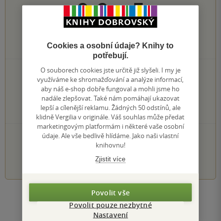
0.0
z
5
Cookies a osobní údaje? Knihy to
0
hodnocení čtenářů
potřebují.
O souborech cookies jste určitě již slyšeli. I my je
0×
5 hvězdiček
využíváme ke shromažďování a analýze informací,
0×
4 hvězdičky
aby náš e-shop dobře fungoval a mohli jsme ho
0×
3 hvězdičky
nadále zlepšovat. Také nám pomáhají ukazovat
0×
2 hvězdičky
lepší a cílenější reklamu. Žádných 50 odstínů, ale
0×
1 hvezdička
klidně Vergilia v originále. Váš souhlas může předat
marketingovým platformám i některé vaše osobní
PŘIDEJTE SVÉ HODNOCENÍ KNIHY
údaje. Ale vše bedlivě hlídáme. Jako naši vlastní
knihovnu!
1
2
3
4
5
Zjistit více
Povolit vše
Zobrazit všechna hodnocení
Povolit pouze nezbytné
Nastavení