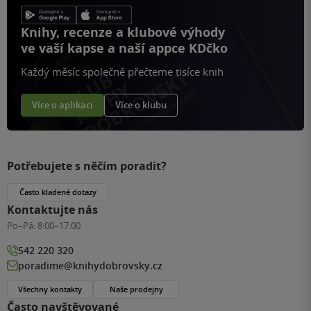
Knihy, recenze a klubové výhody
ve vaší kapse a naší appce KDčko
Každý měsíc společně přečteme tisíce knih
Více o aplikaci
Více o klubu
Potřebujete s něčím poradit?
Často kladené dotazy
Kontaktujte nás
Po–Pá:
8:00–17:00
542 220 320
poradime@knihydobrovsky.cz
Všechny kontakty
Naše prodejny
Často navštěvované