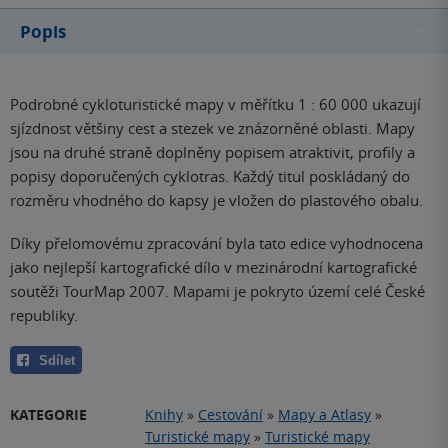
Popis
Podrobné cykloturistické mapy v měřítku 1 : 60 000 ukazují
sjízdnost většiny cest a stezek ve znázorněné oblasti. Mapy
jsou na druhé straně doplněny popisem atraktivit, profily a
popisy doporučených cyklotras. Každý titul poskládaný do
rozměru vhodného do kapsy je vložen do plastového obalu.
Díky přelomovému zpracování byla tato edice vyhodnocena
jako nejlepší kartografické dílo v mezinárodní kartografické
soutěži TourMap 2007. Mapami je pokryto území celé České
republiky.
Sdílet
KATEGORIE
Knihy
»
Cestování
»
Mapy a Atlasy
»
Turistické mapy
»
Turistické mapy