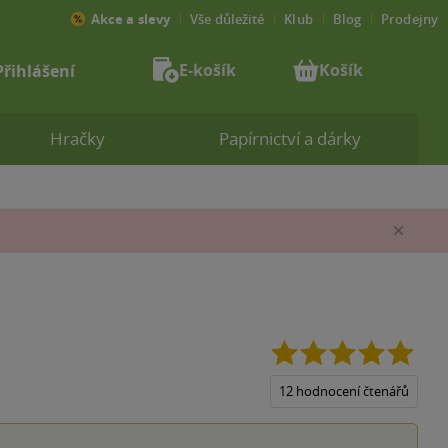
Akce a slevy
Vše důležité
Klub
Blog
Prodejny
E-košík
Košík
Přihlášení
Hračky
Papírnictví a dárky
Zav
5.0
z
5
12 hodnocení čtenářů
hvězd