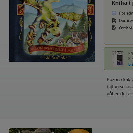
Kniha (
Posledn
Doruče
Osobní
Př
K 
E-
Pozor, drak 
tajfun se sn
vůbec dokáza