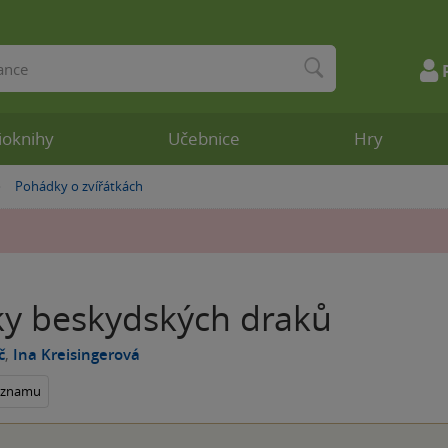
ioknihy
Učebnice
Hry
Pohádky o zvířátkách
»
ky beskydských draků
č
,
Ina Kreisingerová
seznamu