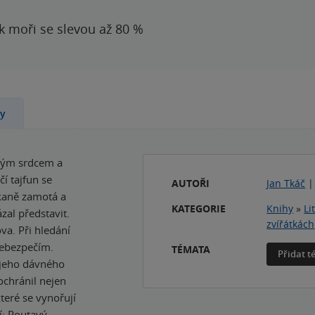
 k moři se slevou až 80 %
ny
lkým srdcem a
í tajfun se
AUTOŘI
Jan Tkáč
ekaně zamotá a
KATEGORIE
Knihy
»
Li
zal představit.
zvířátkách
va. Při hledání
 nebezpečím.
TÉMATA
Přidat 
 jeho dávného
ochránil nejen
teré se vynořují
í: Poutavý