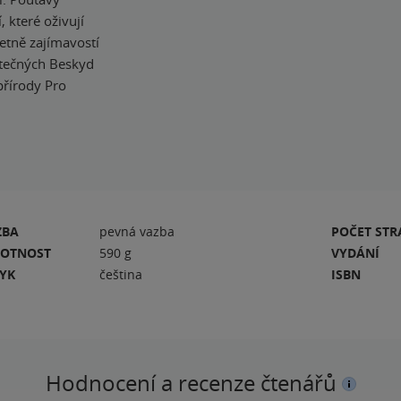
 které oživují
četně zajímavostí
kutečných Beskyd
přírody Pro
ZBA
pevná vazba
POČET ST
OTNOST
590 g
VYDÁNÍ
ZYK
čeština
ISBN
Hodnocení a recenze čtenářů