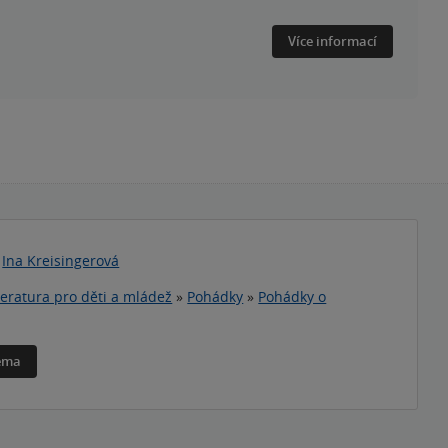
Více informací
|
Ina Kreisingerová
teratura pro děti a mládež
»
Pohádky
»
Pohádky o
téma