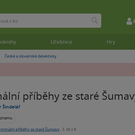
ioknihy
Učebnice
Hry
České a slovenské detektivky
»
nální příběhy ze staré Šumav
r Šindelář
seznamu
riminální příběhy ze staré Šumavy
3. díl z 8