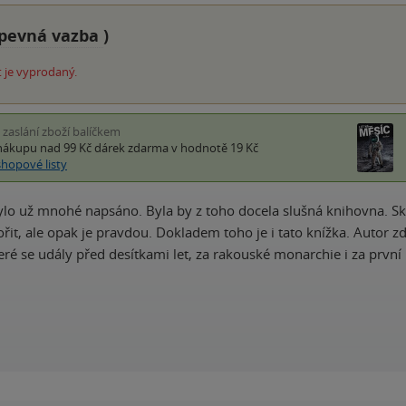
pevná vazba
)
 je vyprodaný.
i zaslání zboží balíčkem
nákupu nad 99 Kč
dárek zdarma
v hodnotě 19 Kč
shopové listy
o už mnohé napsáno. Byla by z toho docela slušná knihovna. Sko
it, ale opak je pravdou. Dokladem toho je i tato knížka. Autor z
teré se udály před desítkami let, za rakouské monarchie i za první