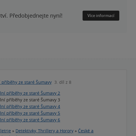
ství. Předobjednejte nyní!
Více informací
í příběhy ze staré Šumavy
3. díl z 8
lní příběhy ze staré Šumavy 2
lní příběhy ze staré Šumavy 3
lní příběhy ze staré Šumavy 4
lní příběhy ze staré Šumavy 5
lní příběhy ze staré Šumavy 6
letrie
»
Detektivky, Thrillery a Horory
»
České a