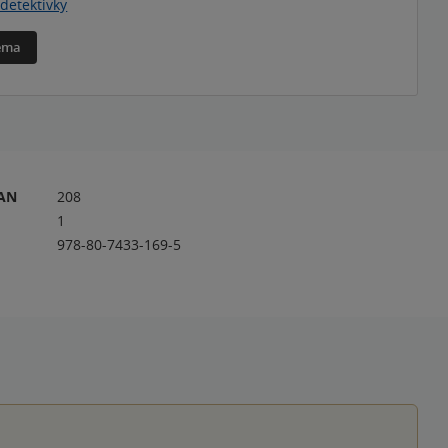
detektivky
téma
RAN
208
1
978-80-7433-169-5