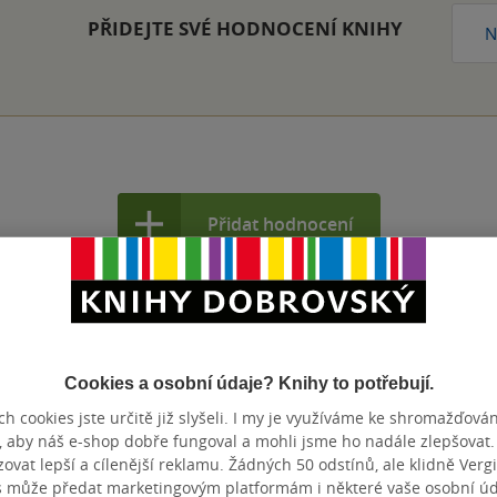
PŘIDEJTE SVÉ HODNOCENÍ KNIHY
N
Přidat hodnocení
Cookies a osobní údaje? Knihy to potřebují.
h cookies jste určitě již slyšeli. I my je využíváme ke shromažďován
, aby náš e-shop dobře fungoval a mohli jsme ho nadále zlepšovat
vat lepší a cílenější reklamu. Žádných 50 odstínů, ale klidně Vergil
s může předat marketingovým platformám i některé vaše osobní úda