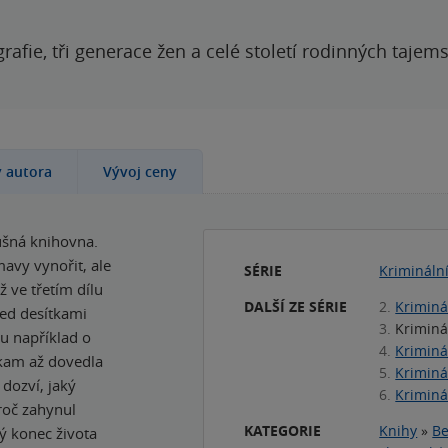
grafie, tři generace žen a celé století rodinných tajem
y autora
Vývoj ceny
ušná knihovna.
avy vynořit, ale
SÉRIE
Krimináln
ž ve třetím dílu
DALŠÍ ZE SÉRIE
2.
Kriminá
řed desítkami
3.
Kriminá
tu například o
4.
Kriminá
 kam až dovedla
5.
Kriminá
 dozví, jaký
6.
Kriminá
roč zahynul
KATEGORIE
Knihy
»
Be
ký konec života