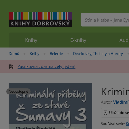
Vyhledávání
Knihy
E-knihy
Aud
Nacházíte
Domů
Knihy
Beletrie
Detektivky, Thrillery a Horory
»
»
»
se
zde:
Zásilkovna zdarma celý týden!
Krimi
Nedostupné
Autor
Vladimí
Uložit do 
Součástí série:
K