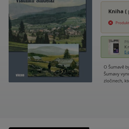
Kniha (
Produkt
Př
K 
E-
O Šumavě byl
Šumavy vynoř
zločinech, k