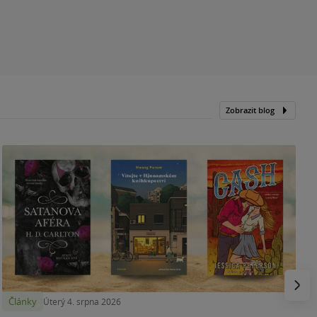
Zobrazit blog
N
p
Násled
Články
Úterý 4. srpna 2026