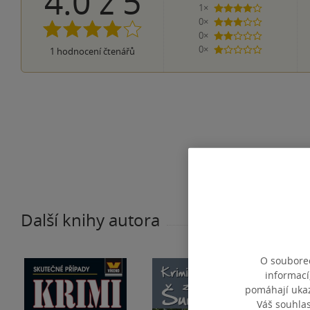
4.0
z
5
1×
4 hvězdičky
0×
3 hvězdičky
0×
2 hvězdičky
0×
1
hodnocení čtenářů
1 hvezdička
Další knihy autora
O souborec
informací
pomáhají ukazo
Váš souhla