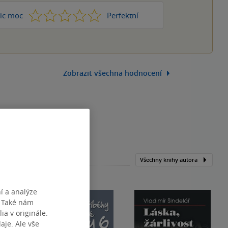
1
2
3
4
5
ic moc
Perfektní
Zobrazit všechna hodnocení
Všechny knihy autora
í a analýze
. Také nám
ia v originále.
je. Ale vše