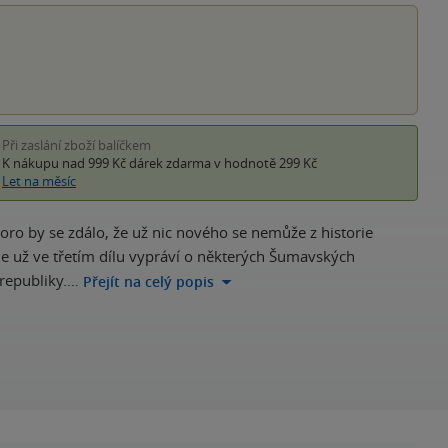
Při zaslání zboží balíčkem
K nákupu nad 999 Kč
dárek zdarma
v hodnotě 299 Kč
Let na měsíc
ro by se zdálo, že už nic nového se nemůže z historie
de už ve třetím dílu vypráví o některých Šumavských
 republiky.…
Přejít na celý popis