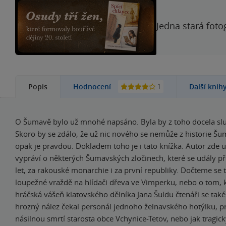
Jedna stará foto
1
Popis
Hodnocení
Další knih
O Šumavě bylo už mnohé napsáno. Byla by z toho docela sl
Skoro by se zdálo, že už nic nového se nemůže z historie Šum
opak je pravdou. Dokladem toho je i tato knížka. Autor zde u
vypráví o některých Šumavských zločinech, které se udály p
let, za rakouské monarchie i za první republiky. Dočteme se 
loupežné vraždě na hlídači dřeva ve Vimperku, nebo o tom,
hráčská vášeň klatovského dělníka Jana Šuldu čtenáři se také
hrozný nález čekal personál jednoho želnavského hotýlku, p
násilnou smrtí starosta obce Vchynice-Tetov, nebo jak tragic