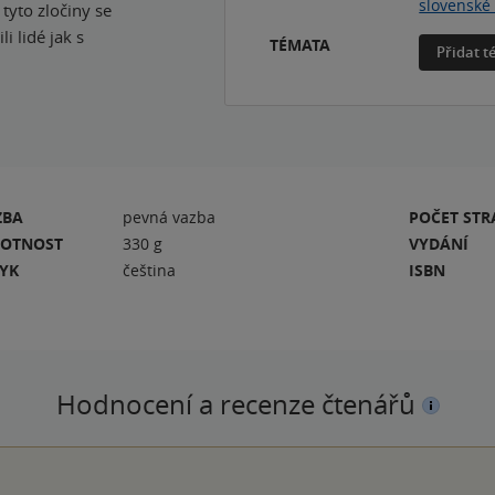
slovenské 
tyto zločiny se
i lidé jak s
TÉMATA
Přidat 
ZBA
pevná vazba
POČET ST
OTNOST
330 g
VYDÁNÍ
ZYK
čeština
ISBN
Hodnocení a recenze čtenářů