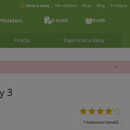
Akce a slevy
Vše důležité
Klub
Blog
Prodejny
E-košík
Košík
Přihlášení
Hračky
Papírnictví a dárky
Zav
y 3
4.0
z
5
1 hodnocení čtenářů
hvěz