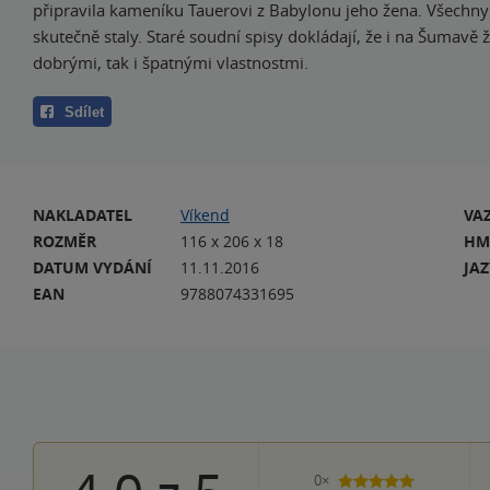
připravila kameníku Tauerovi z Babylonu jeho žena. Všechny 
skutečně staly. Staré soudní spisy dokládají, že i na Šumavě žil
dobrými, tak i špatnými vlastnostmi.
Sdílet
NAKLADATEL
Víkend
VA
ROZMĚR
116 x 206 x 18
HM
DATUM VYDÁNÍ
11.11.2016
JA
EAN
9788074331695
0×
5 hvězdiček