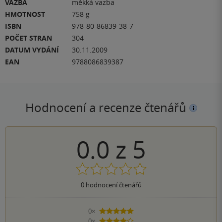
VAZBA
měkká vazba
HMOTNOST
758 g
ISBN
978-80-86839-38-7
POČET STRAN
304
DATUM VYDÁNÍ
30.11.2009
EAN
9788086839387
Hodnocení a recenze čtenářů
0.0
z
5
0
hodnocení čtenářů
0×
5 hvězdiček
0×