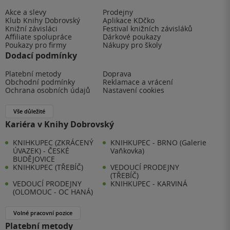
Akce a slevy
Prodejny
Klub Knihy Dobrovský
Aplikace KDčko
Knižní závisláci
Festival knižních závisláků
Affiliate spolupráce
Dárkové poukazy
Poukazy pro firmy
Nákupy pro školy
Dodací podmínky
Platební metody
Doprava
Obchodní podmínky
Reklamace a vrácení
Ochrana osobních údajů
Nastavení cookies
Vše důležité
Kariéra v Knihy Dobrovský
KNIHKUPEC (ZKRÁCENÝ
KNIHKUPEC - BRNO (Galerie
ÚVAZEK) - ČESKÉ
Vaňkovka)
BUDĚJOVICE
KNIHKUPEC (TŘEBÍČ)
VEDOUCÍ PRODEJNY
(TŘEBÍČ)
VEDOUCÍ PRODEJNY
KNIHKUPEC - KARVINÁ
(OLOMOUC - OC HANÁ)
Volné pracovní pozice
Platební metody