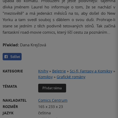
upadá do kómatu. Probuzení je ještě podivnější: tajemná
dívka jménem Laurel ho informuje o tom, že se nachází v
"mezisvětě" a má jedenáct měsíců na to, aby došel do New
Yorku a tam svedl souboj s ďáblem o svou duši. Prohraje-li
stane se jedním z těch podivně tetovaných stínů. Tak začíná
fantaskní road-movie comics, který líčí cestu za poznáním...
Překlad:
Dana Krejčová
Sdílet
KATEGORIE
Knihy
»
Beletrie
»
Sci-fi, Fantasy a Komiksy
»
Komiksy
»
Grafické romány
TÉMATA
Přidat téma
NAKLADATEL
Comics Centrum
ROZMĚR
165 x 233 x 23
JAZYK
čeština