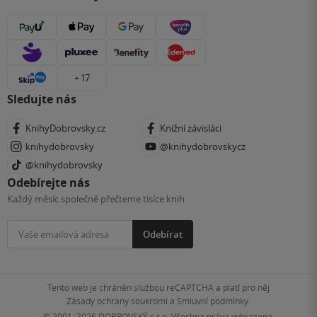
+ 17
Sledujte nás
KnihyDobrovsky.cz
Knižní závisláci
knihydobrovsky
@knihydobrovskycz
@knihydobrovsky
Odebírejte nás
Každý měsíc společně přečteme tisíce knih
Odebírat
Tento web je chráněn službou reCAPTCHA a platí pro něj
Zásady ochrany soukromí
a
Smluvní podmínky
.
© 2001–2026
DOBROVSKÝ s.r.o. Všechna práva vyhrazena.