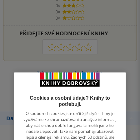
4 hvězdičky
0×
3 hvězdičky
0×
2 hvězdičky
0×
1 hvezdička
PŘIDEJTE SVÉ HODNOCENÍ KNIHY
1
2
3
4
5
Zobrazit všechna hodnocení
Přidat hodnocení
Cookies a osobní údaje? Knihy to
potřebují.
O souborech cookies jste určitě již slyšeli. I my je
Další knihy autora
využíváme ke shromažďování a analýze informací,
aby náš e-shop dobře fungoval a mohli jsme ho
nadále zlepšovat. Také nám pomáhají ukazovat
lepší a cílenější reklamu. Žádných 50 odstínů, ale