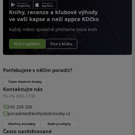
Knihy, recenze a klubové výhody
ve vaší kapse a naší appce KDčko
Každý měsíc společně přečteme tisíce knih
Více o aplikaci
Více o klubu
Potřebujete s něčím poradit?
Často kladené dotazy
Kontaktujte nás
Po–Pá:
8:00–17:00
542 220 320
poradime@knihydobrovsky.cz
Všechny kontakty
Naše prodejny
Často navštěvované