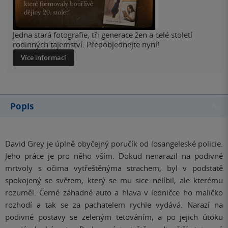
Jedna stará fotografie, tři generace žen a celé století
rodinných tajemství. Předobjednejte nyní!
Více informací
Popis
David Grey je úplně obyčejný poručík od losangeleské policie.
Jeho práce je pro něho vším. Dokud nenarazil na podivné
mrtvoly s očima vytřeštěnýma strachem, byl v podstatě
spokojený se světem, který se mu sice nelíbil, ale kterému
rozuměl. Černé záhadné auto a hlava v ledničce ho maličko
rozhodí a tak se za pachatelem rychle vydáv
á. Narazí na
podivné postavy se zeleným tetováním, a po jejich útoku