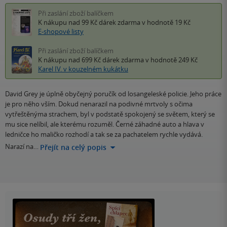
Při zaslání zboží balíčkem
K nákupu nad 99 Kč
dárek zdarma
v hodnotě 19 Kč
E-shopové listy
Při zaslání zboží balíčkem
K nákupu nad 699 Kč
dárek zdarma
v hodnotě 249 Kč
Karel IV. v kouzelném kukátku
David Grey je úplně obyčejný poručík od losangeleské policie. Jeho práce
je pro něho vším. Dokud nenarazil na podivné mrtvoly s očima
vytřeštěnýma strachem, byl v podstatě spokojený se světem, který se
mu sice nelíbil, ale kterému rozuměl. Černé záhadné auto a hlava v
ledničce ho maličko rozhodí a tak se za pachatelem rychle vydává.
Narazí na…
Přejít na celý popis