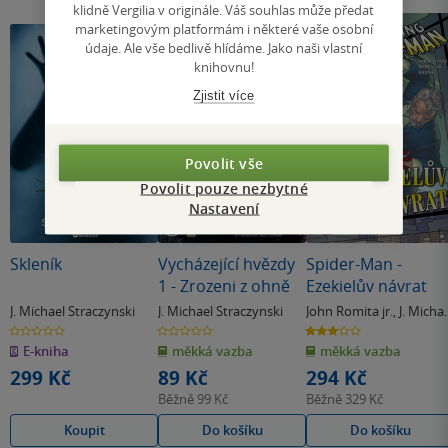
klidně Vergilia v originále. Váš souhlas může předat
marketingovým platformám i některé vaše osobní
údaje. Ale vše bedlivě hlídáme. Jako naši vlastní
knihovnu!
Zjistit více
Povolit vše
Povolit pouze nezbytné
Nastavení
Skleník
Vycházející hvězdy
Spider-Man -
1 - Zrozeni z ohně
Ezekielův návrat
J. Michael Straczynski
J. Michael Straczynski
John Romita jr.
,
J. Micha
Straczynski
0.0
0.0
3.0
z
z
z
E-kniha
měkká vazba
měkká vazba
5
5
5
hvězdiček
hvězdiček
hvězdiček
299 Kč
89 Kč
294 Kč
Běžně
99 Kč
Běžně
329 Kč
Koupit
Do košíku
Do košíku