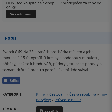
HOST teď koupíte na e-shopu i v prodejnách za ceny od
99 Kč!
Více informací
Popis
Svazek č.69 Na 23 stranách procházka místem a jeho
minulostí, 15 fotografií, 3 kresby s podobou v minulosti,
příběhy, jenž se k hradu váží, půdorys, situace s popisky a
seznam držitelů hradu a později území, kde stával.
Sdílet
KATEGORIE
Knihy
»
Cestování
»
Česká republika
»
Tipy
na výlety
»
Průvodce po ČR
TÉMATA
Přidat téma