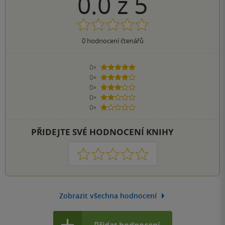
0.0
z
5
0
hodnocení čtenářů
0×
5 hvězdiček
0×
4 hvězdičky
0×
3 hvězdičky
0×
2 hvězdičky
0×
1 hvezdička
PŘIDEJTE SVÉ HODNOCENÍ KNIHY
1
2
3
4
5
Zobrazit všechna hodnocení