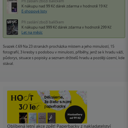
Při zaslání zboží balíčkem
K nákupu nad 99 Kč
dárek zdarma
v hodnotě 19 Kč
E-shopové listy
Při zaslání zboží balíčkem
K nákupu nad 999 Kč
dárek zdarma
v hodnotě 299 Kč
Let na měsíc
Svazek č.69 Na 23 stranách procházka místem a jeho minulostí, 15
fotografií, 3 kresby s podobou v minulosti, příběhy, jenž se k hradu váží,
půdorys, situace s popisky a seznam držitelů hradu a později území, kde
stával.
Oblíbená letní akce zpět! Paperbacky z nakladatelství