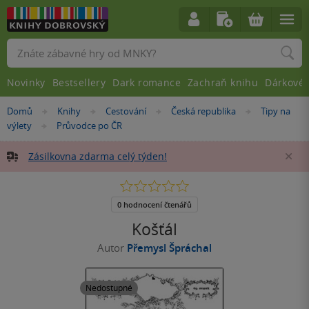
Vyhledávání
Novinky
Bestsellery
Dark romance
Zachraň knihu
Dárkové 
Nacházíte
Domů
Knihy
Cestování
Česká republika
Tipy na
»
»
»
»
se
výlety
Průvodce po ČR
»
zde:
Zásilkovna zdarma celý týden!
Za
0.0
z
5
0 hodnocení čtenářů
hvězdiček
Košťál
Autor
Přemysl Špráchal
Nedostupné