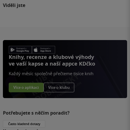
Viděli jste
Knihy, recenze a klubové výhody
ve vaší kapse a naší appce KDčko
Každý měsíc společně přečteme tisíce knih
Více o aplikaci
Více o klubu
Potřebujete s něčím poradit?
Často kladené dotazy