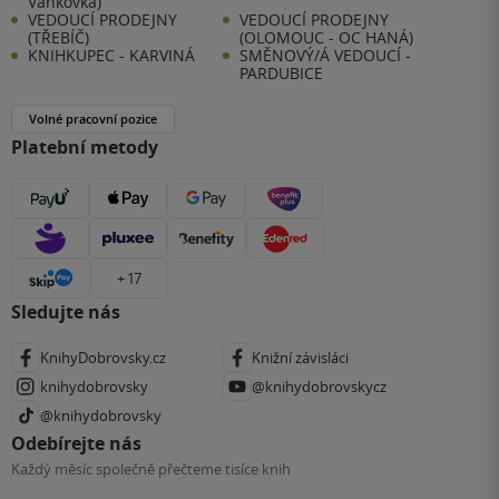
Vaňkovka)
VEDOUCÍ PRODEJNY
VEDOUCÍ PRODEJNY
(TŘEBÍČ)
(OLOMOUC - OC HANÁ)
KNIHKUPEC - KARVINÁ
SMĚNOVÝ/Á VEDOUCÍ -
PARDUBICE
Volné pracovní pozice
Platební metody
+ 17
Sledujte nás
KnihyDobrovsky.cz
Knižní závisláci
knihydobrovsky
@knihydobrovskycz
@knihydobrovsky
Odebírejte nás
Každý měsíc společně přečteme tisíce knih