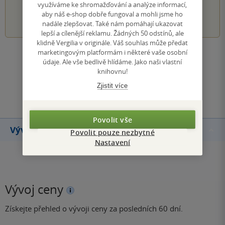
využíváme ke shromažďování a analýze informací,
aby náš e-shop dobře fungoval a mohli jsme ho
1
2
3
4
5
nadále zlepšovat. Také nám pomáhají ukazovat
lepší a cílenější reklamu. Žádných 50 odstínů, ale
klidně Vergilia v originále. Váš souhlas může předat
marketingovým platformám i některé vaše osobní
Zobrazit všechna hodnocení
údaje. Ale vše bedlivě hlídáme. Jako naši vlastní
knihovnu!
Přidat hodnocení
Zjistit více
Povolit vše
Vývoj ceny
Povolit pouze nezbytné
Nastavení
Vývoj ceny
Získejte přehled o vývoji ceny za posledních 60 dní.