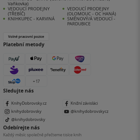
Vaňkovka)
VEDOUCÍ PRODEJNY
VEDOUCÍ PRODEJNY
(TŘEBÍČ)
(OLOMOUC - OC HANÁ)
KNIHKUPEC - KARVINÁ
SMĚNOVÝ/Á VEDOUCÍ -
PARDUBICE
Volné pracovní pozice
Platební metody
+ 17
Sledujte nás
KnihyDobrovsky.cz
Knižní závisláci
knihydobrovsky
@knihydobrovskycz
@knihydobrovsky
Odebírejte nás
Každý měsíc společně přečteme tisíce knih