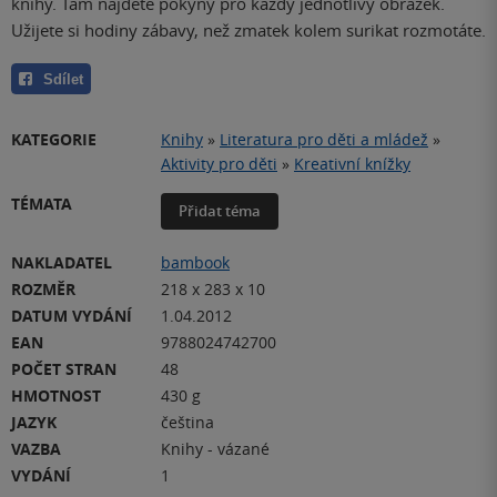
knihy. Tam najdete pokyny pro každý jednotlivý obrázek.
Užijete si hodiny zábavy, než zmatek kolem surikat rozmotáte.
Sdílet
KATEGORIE
Knihy
»
Literatura pro děti a mládež
»
Aktivity pro děti
»
Kreativní knížky
TÉMATA
Přidat téma
NAKLADATEL
bambook
ROZMĚR
218 x 283 x 10
DATUM VYDÁNÍ
1.04.2012
EAN
9788024742700
POČET STRAN
48
HMOTNOST
430 g
JAZYK
čeština
VAZBA
Knihy - vázané
VYDÁNÍ
1