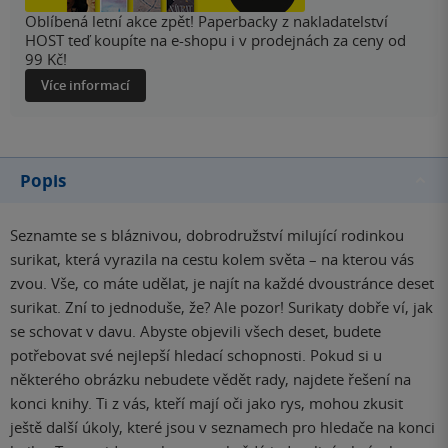
Oblíbená letní akce zpět! Paperbacky z nakladatelství
HOST teď koupíte na e-shopu i v prodejnách za ceny od
99 Kč!
Více informací
Popis
Seznamte se s bláznivou, dobrodružství milující rodinkou
surikat, která vyrazila na cestu kolem světa – na kterou vás
zvou. Vše, co máte udělat, je najít na každé dvoustránce deset
surikat. Zní to jednoduše, že? Ale pozor! Surikaty dobře ví, jak
se schovat v davu. Abyste objevili všech deset, budete
potřebovat své nejlepší hledací schopnosti. Pokud si u
některého obrázku nebudete vědět rady, najdete řešení na
konci knihy. Ti z vás, kteří mají oči jako rys, mohou zkusit
ještě další úkoly, které jsou v seznamech pro hledače na konci