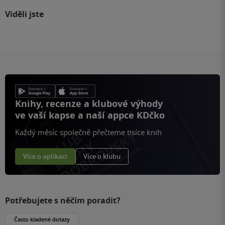
Viděli jste
Knihy, recenze a klubové výhody
ve vaší kapse a naší appce KDčko
Každý měsíc společně přečteme tisíce knih
Více o aplikaci
Více o klubu
Potřebujete s něčím poradit?
Často kladené dotazy