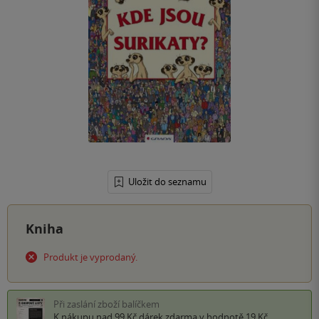
Uložit do seznamu
Kniha
Produkt je vyprodaný.
Při zaslání zboží balíčkem
K nákupu nad 99 Kč
dárek zdarma
v hodnotě 19 Kč