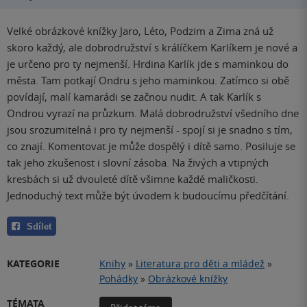
Velké obrázkové knížky Jaro, Léto, Podzim a Zima zná už
skoro každý, ale dobrodružství s králíčkem Karlíkem je nové a
je určeno pro ty nejmenší. Hrdina Karlík jde s maminkou do
města. Tam potkají Ondru s jeho maminkou. Zatímco si obě
povídají, malí kamarádi se začnou nudit. A tak Karlík s
Ondrou vyrazí na průzkum. Malá dobrodružství všedního dne
jsou srozumitelná i pro ty nejmenší - spojí si je snadno s tím,
co znají. Komentovat je může dospělý i dítě samo. Posiluje se
tak jeho zkušenost i slovní zásoba. Na živých a vtipných
kresbách si už dvouleté dítě všimne každé maličkosti.
Jednoduchý text může být úvodem k budoucímu předčítání.
Sdílet
KATEGORIE
Knihy
»
Literatura pro děti a mládež
»
Pohádky
»
Obrázkové knížky
TÉMATA