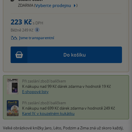
Vyberte prodejnu
ZDARMA (
)
223 Kč
s DPH
Běžně 249 Kč
Jsme transparentní
Do košíku
Při zaslání zboží balíčkem
K nákupu nad 99 Kč
dárek zdarma
v hodnotě 19 Kč
E-shopové listy
Při zaslání zboží balíčkem
K nákupu nad 699 Kč
dárek zdarma
v hodnotě 249 Kč
Karel IV. v kouzelném kukátku
Velké obrázkové knížky Jaro, Léto, Podzim a Zima zná už skoro každý,