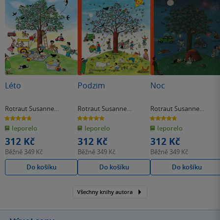
Léto
Podzim
Noc
Rotraut Susanne
Rotraut Susanne
Rotraut Susanne
Bernerová
Bernerová
Bernerová
4.9
5.0
4.8
z
z
z
leporelo
leporelo
leporelo
5
5
5
hvězdiček
hvězdiček
hvězdiček
312 Kč
312 Kč
312 Kč
Běžně
349 Kč
Běžně
349 Kč
Běžně
349 Kč
Do košíku
Do košíku
Do košíku
Všechny knihy autora