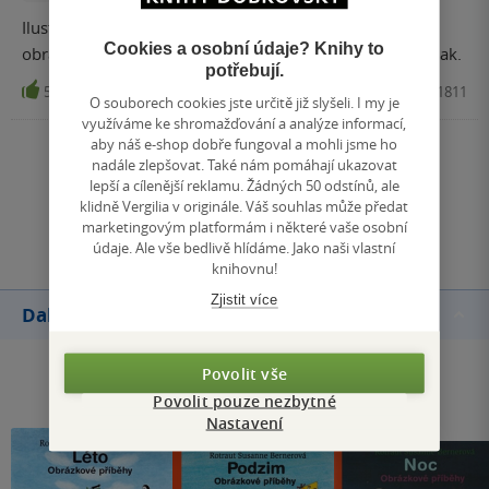
Ilustrace od Bernerové jsou prostě hezké a k jejím
Cookies a osobní údaje? Knihy to
obrázkům můžete dětem vymýšlet příběh každý den jinak.
potřebují.
5
Kniha, Paseka, 2021, 9788076371811
O souborech cookies jste určitě již slyšeli. I my je
využíváme ke shromažďování a analýze informací,
aby náš e-shop dobře fungoval a mohli jsme ho
Zobrazit všechna hodnocení
nadále zlepšovat. Také nám pomáhají ukazovat
lepší a cílenější reklamu. Žádných 50 odstínů, ale
klidně Vergilia v originále. Váš souhlas může předat
Přidat hodnocení
marketingovým platformám i některé vaše osobní
údaje. Ale vše bedlivě hlídáme. Jako naši vlastní
knihovnu!
Zjistit více
Další knihy autora
Povolit vše
Povolit pouze nezbytné
Nastavení