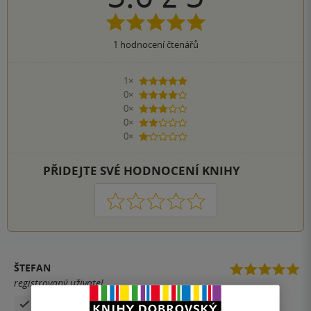
1
hodnocení čtenářů
1×
5 hvězdiček
0×
4 hvězdičky
0×
3 hvězdičky
0×
2 hvězdičky
0×
1 hvezdička
PŘIDEJTE SVÉ HODNOCENÍ KNIHY
1
2
3
4
5
ŠTEFAN
registrovaný uživatel
Zakoupil produkt