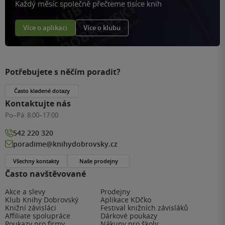
Každý měsíc společně přečteme tisíce knih
Více o aplikaci
Více o klubu
Potřebujete s něčím poradit?
Často kladené dotazy
Kontaktujte nás
Po–Pá:
8:00–17:00
542 220 320
poradime@knihydobrovsky.cz
Všechny kontakty
Naše prodejny
Často navštěvované
Akce a slevy
Prodejny
Klub Knihy Dobrovský
Aplikace KDčko
Knižní závisláci
Festival knižních závisláků
Affiliate spolupráce
Dárkové poukazy
Poukazy pro firmy
Nákupy pro školy