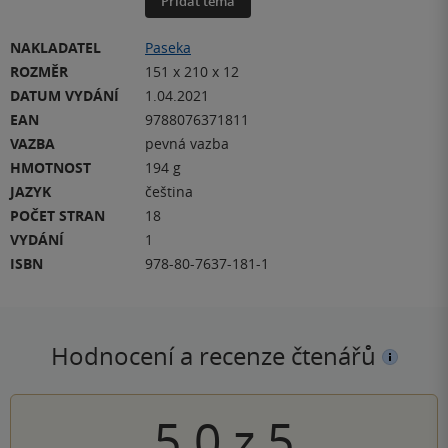
Přidat téma
NAKLADATEL
Paseka
ROZMĚR
151 x 210 x 12
DATUM VYDÁNÍ
1.04.2021
EAN
9788076371811
VAZBA
pevná vazba
HMOTNOST
194 g
JAZYK
čeština
POČET STRAN
18
VYDÁNÍ
1
ISBN
978-80-7637-181-1
Hodnocení a recenze čtenářů
5.0
z
5