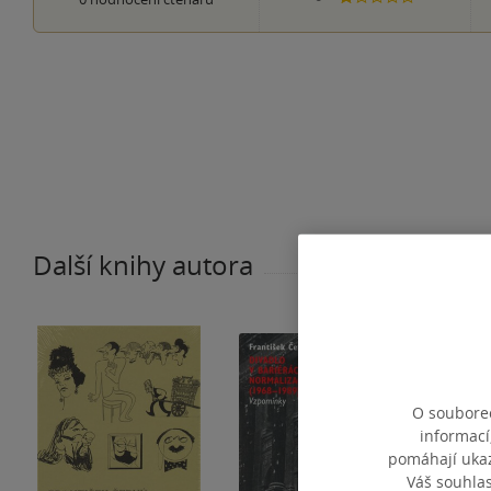
Další knihy autora
O souborec
informací
pomáhají ukazo
Váš souhla