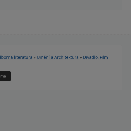
borná literatura
»
Umění a Architektura
»
Divadlo, Film
téma