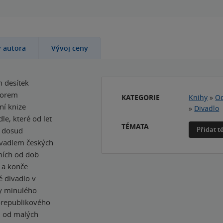
y autora
Vývoj ceny
m desítek
ktorem
KATEGORIE
Knihy
»
Od
ní knize
»
Divadlo
le, které od let
TÉMATA
Přidat 
í dosud
divadlem českých
emích od dob
 a konče
é divadlo v
ny minulého
rvorepublikového
, od malých