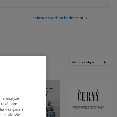
Zobrazit všechna hodnocení
Všechny knihy autora
í a analýze
. Také nám
ia v originále.
je. Ale vše