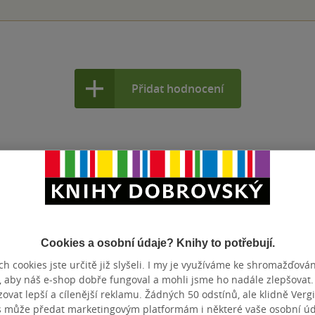
Přidat hodnocení
Cookies a osobní údaje? Knihy to potřebují.
h cookies jste určitě již slyšeli. I my je využíváme ke shromažďován
, aby náš e-shop dobře fungoval a mohli jsme ho nadále zlepšovat
vat lepší a cílenější reklamu. Žádných 50 odstínů, ale klidně Vergil
s může předat marketingovým platformám i některé vaše osobní úda