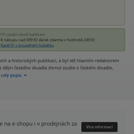
Při zaslání zboží balíčkem
K nákupu nad 699 Kč
dárek zdarma
v hodnotě 249 Kč
Karel IV. v kouzelném kukátku
lních a historických publikací, a byl též hlavním redaktorem
z dějin českého divadla shrnul studie o českém divadle,
 celý popis
te na e-shopu i v prodejnách za
Více informací