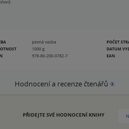
lovi).
ZBA
pevná vazba
POČET ST
OTNOST
1000 g
DATUM VY
BN
978-80-200-0782-7
EAN
Hodnocení a recenze čtenářů
PŘIDEJTE SVÉ HODNOCENÍ KNIHY
N