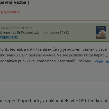
pevná vazba
)
 je vyprodaný.
i zaslání zboží balíčkem
nákupu nad 99 Kč
dárek zdarma
v hodnotě 19 Kč
shopové listy
torik, teoretik a kritik František Černý je autorem desítek divade
ého svazku Dějin českého divadla. Ve své poslední knize Kapitoly 
 šedesátých publikoval doma nebo v zahraničí, i několik…
Přejít na
kce zpět! Paperbacky z nakladatelství HOST teď koupí