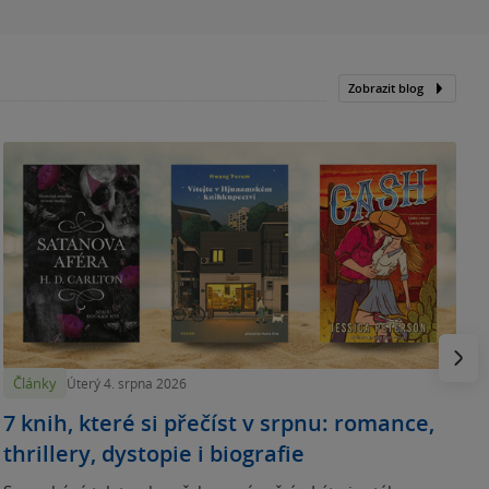
Zobrazit blog
N
p
Násled
Články
Úterý 4. srpna 2026
7 knih, které si přečíst v srpnu: romance,
thrillery, dystopie i biografie