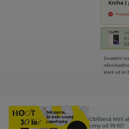
Kniha (
Produkt
Př
K 
E-
Divadelní his
několikadíln
které od let
Oblíbená letní a
ceny od 99 Kč!