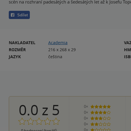
scén na rozhraní padesátých a šedesátých let až k Josefu Topo
Sdílet
NAKLADATEL
Academia
VA
ROZMĚR
216 x 268 x 29
HM
JAZYK
čeština
IS
0.0
z
5
0×
5 hvězdiček
0×
4 hvězdičky
0×
3 hvězdičky
0×
2 hvězdičky
0×
0
hodnocení čtenářů
1 hvezdička