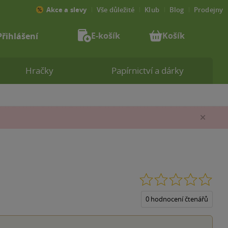
Akce a slevy
Vše důležité
Klub
Blog
Prodejny
E-košík
Košík
Přihlášení
Hračky
Papírnictví a dárky
Zav
0.0
z
5
0 hodnocení čtenářů
hvěz