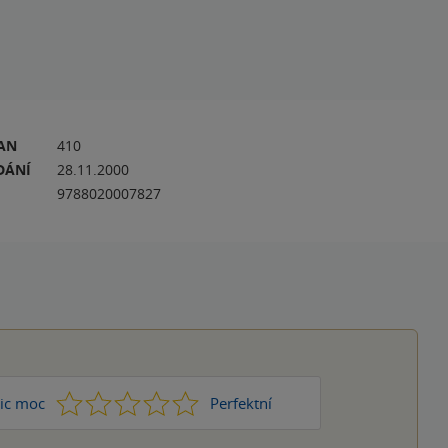
RAN
410
DÁNÍ
28.11.2000
9788020007827
1
2
3
4
5
ic moc
Perfektní