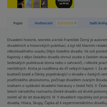
0
Popis
Hodnocení
Další knih
Divadelní historik, teoretik a kritik František Černý je autore
divadelních a historických publikací, a byl též hlavním reda
několikadílného svazku Dějin českého divadla. Ve své posled
Kapitoly z dějin českého divadla shrnul studie o českém divad
šedesátých publikoval doma nebo v zahraničí, i několik prac
netištěných. Kniha je rozdělena do tří velkých kapitol: I. Za 
buditelů (statě a články pojednávající o divadle v českých z
josefínského absolutismu, počínaje divadlem zvaným Bouda
snahami o vydávání divadelní literatury v české řeči). II. Česk
letech národního rozmachu (české divadlo od druhé polovi
století až do let dvacátých). III. V divadlech republiky (od p
divadla, Hilara, Skupy, Čapka až k experimentálnímu divadlu