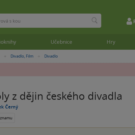
ioknihy
Učebnice
Hry
Divadlo, Film
Divadlo
»
»
ly z dějin českého divadla
ek Černý
seznamu