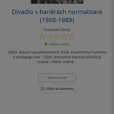
Divadlo v bariérách normalizace
(1968-1989)
František Černý
0.0
z
měkká vazba
5
hvězdiček
Výbor dosud nepublikovaných textů divadelního historika
a pedagoga (nar. 1926). Jednotlivé kapitoly přibližují
známé i méně známé...
Nedostupné
Uložit do seznamu