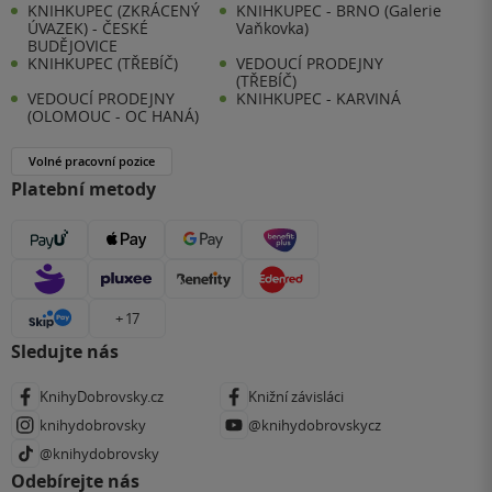
KNIHKUPEC (ZKRÁCENÝ
KNIHKUPEC - BRNO (Galerie
ÚVAZEK) - ČESKÉ
Vaňkovka)
BUDĚJOVICE
KNIHKUPEC (TŘEBÍČ)
VEDOUCÍ PRODEJNY
(TŘEBÍČ)
VEDOUCÍ PRODEJNY
KNIHKUPEC - KARVINÁ
(OLOMOUC - OC HANÁ)
Volné pracovní pozice
Platební metody
+ 17
Sledujte nás
KnihyDobrovsky.cz
Knižní závisláci
knihydobrovsky
@knihydobrovskycz
@knihydobrovsky
Odebírejte nás