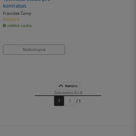
kontrabas
František Černý
0.0
z
měkká vazba
5
hvězdiček
Nedostupné
Nahoru
Zobrazeno 8 z 8
1
/ 1
Přejít
na
stránku