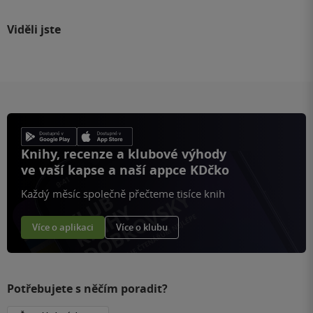
Viděli jste
Knihy, recenze a klubové výhody
ve vaší kapse a naší appce KDčko
Každý měsíc společně přečteme tisíce knih
Více o aplikaci
Více o klubu
Potřebujete s něčím poradit?