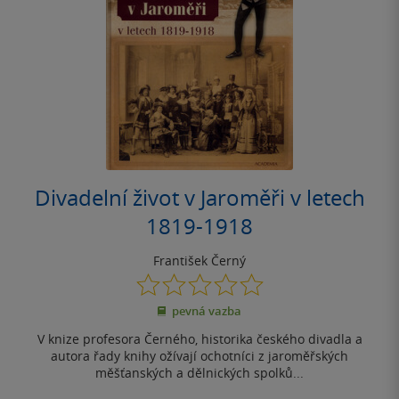
Divadelní život v Jaroměři v letech
1819-1918
František Černý
0.0
z
pevná vazba
5
hvězdiček
V knize profesora Černého, historika českého divadla a
autora řady knihy ožívají ochotníci z jaroměřských
měšťanských a dělnických spolků...