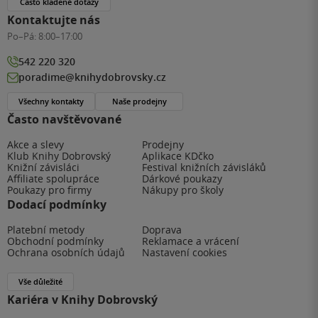
Často kladené dotazy
Kontaktujte nás
Po–Pá:
8:00–17:00
542 220 320
poradime@knihydobrovsky.cz
Všechny kontakty
Naše prodejny
Často navštěvované
Akce a slevy
Prodejny
Klub Knihy Dobrovský
Aplikace KDčko
Knižní závisláci
Festival knižních závisláků
Affiliate spolupráce
Dárkové poukazy
Poukazy pro firmy
Nákupy pro školy
Dodací podmínky
Platební metody
Doprava
Obchodní podmínky
Reklamace a vrácení
Ochrana osobních údajů
Nastavení cookies
Vše důležité
Kariéra v Knihy Dobrovský