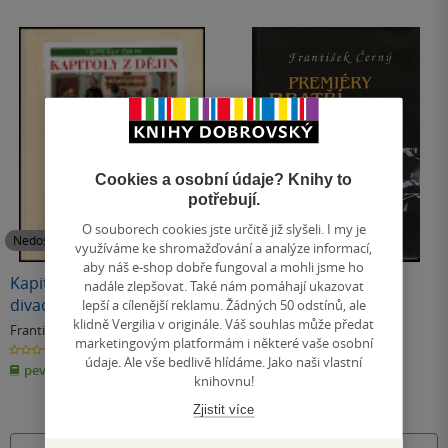
Cookies a osobní údaje? Knihy to
potřebují.
O souborech cookies jste určitě již slyšeli. I my je
Nedostupné
Nedostupné
využíváme ke shromažďování a analýze informací,
aby náš e-shop dobře fungoval a mohli jsme ho
Kapitoly z dějin českého
Premiéry bratří Čapků
nadále zlepšovat. Také nám pomáhají ukazovat
divadla
lepší a cílenější reklamu. Žádných 50 odstínů, ale
klidně Vergilia v originále. Váš souhlas může předat
František Černý
František Černý
marketingovým platformám i některé vaše osobní
0.0
0.0
z
z
údaje. Ale vše bedlivě hlídáme. Jako naši vlastní
pevná vazba
pevná vazba
5
5
knihovnu!
hvězdiček
hvězdiček
Zjistit více