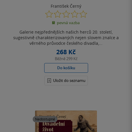
František Černý
0.0
z
pevná vazba
5
hvězdiček
Galerie nejpřednějších našich herců 20. století,
sugestivně charakterizovaných nejen slovem znalce a
věrného průvodce českého divadla,...
268 Kč
Běžně
299 Kč
Do košíku
Uložit do seznamu
Nedostupné