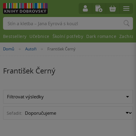
Vyhledávání
Bestsellery
Učebnice
Školní potřeby
Dark romance
Zachra
Nacházíte
Domů
Autoři
František Černý
»
»
se
zde:
František Černý
Filtrovat výsledky
Seřadit: