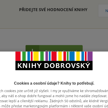
PŘIDEJTE SVÉ HODNOCENÍ KNIHY
N
Přidat hodnocení
Cookies a osobní údaje? Knihy to potřebují.
h cookies jste určitě již slyšeli. I my je využíváme ke shromažďován
, aby náš e-shop dobře fungoval a mohli jsme ho nadále zlepšovat
vat lepší a cílenější reklamu. Žádných 50 odstínů, ale klidně Vergil
s může předat marketingovým platformám i některé vaše osobní úda