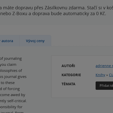
a máte dopravu přes Zásilkovnu zdarma. Stačí si v ko
 nebo Z-Boxu a doprava bude automaticky za 0 Kč.
y autora
Vývoj ceny
of journaling
 you claim
AUTOŘI
adrienne
ilosophies of
KATEGORIE
Knihy
»
Ci
is journal gives
 to these
TÉMATA
Přidat 
d of forcing
 become awed by
ly self-critical.
nsibility for
d journal, from