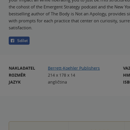
the cohost of the Emergent Strategy podcast and the New Yo
bestselling author of The Body is Not an Apology, provides si
with prompts for each practice that center on curiosity, surr
satisfaction.
Sdílet
NAKLADATEL
Berrett-Koehler Publishers
VA
ROZMĚR
214 x 178 x 14
HM
JAZYK
angličtina
IS