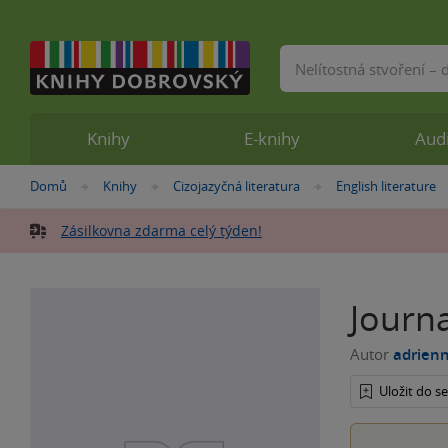
Vyhledávání
Knihy
E-knihy
Aud
Nacházíte
Domů
Knihy
Cizojazyčná literatura
English literature
»
»
»
se
zde:
Zásilkovna zdarma celý týden!
Journa
Autor
adrien
Uložit do 