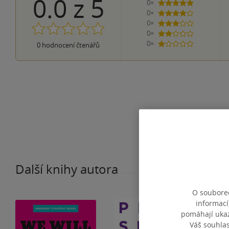
0.0
z
5
0×
5 hvězdiček
0×
4 hvězdičky
0×
3 hvězdičky
0×
2 hvězdičky
0×
0
hodnocení čtenářů
1 hvezdička
Další knihy autora
O souborec
informací
pomáhají ukazo
Váš souhla