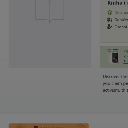
Kniha (
Dostupn
Doruče
Osobní
Př
K 
E-
Discover the
you claim pe
activism, th