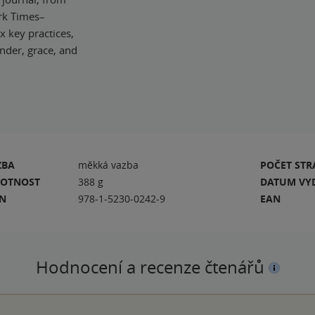
rk Times–
x key practices,
ender, grace, and
ZBA
měkká vazba
POČET ST
OTNOST
388 g
DATUM VY
BN
978-1-5230-0242-9
EAN
Hodnocení a recenze čtenářů