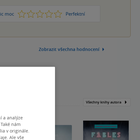
1
2
3
4
5
ic moc
Perfektní
Zobrazit všechna hodnocení
Všechny knihy autora
í a analýze
. Také nám
ia v originále.
je. Ale vše