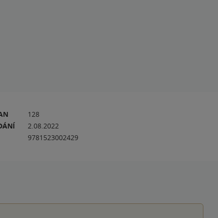
RAN
128
DÁNÍ
2.08.2022
9781523002429