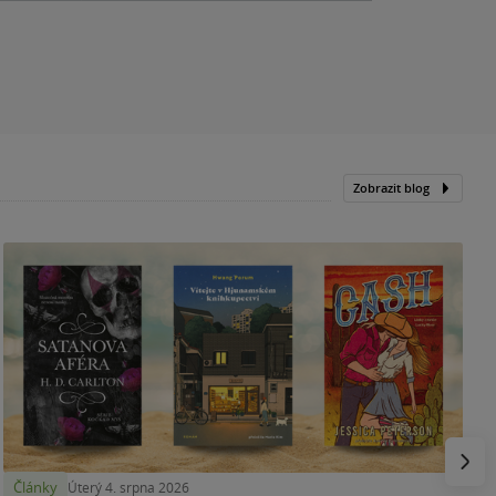
Zobrazit blog
N
p
Násled
Články
Úterý 4. srpna 2026