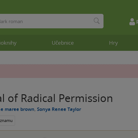
ioknihy
Učebnice
Hry
l of Radical Permission
ne maree brown
,
Sonya Renee Taylor
seznamu