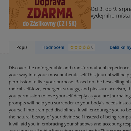
Od 3. do 9. srpn
výdejního místa
0
Popis
Hodnocení
Další knih
Discover the unforgettable and transformational experience 
your way into your most authentic self.This journal will help
permission to live your purpose. Based on the bestselling ph
radical self-love, emergent strategy, and pleasure activism, th
you permission to love yourself deeply as you are.Journaling
prompts will help you surrender to your body’s needs instea
yourself into cramped disciplines. It will encourage you to
the natural beauty of your divine self instead of being rampant
It will aid you in embracing your shadows and accepting respo
your impact all while liberating you to just be.This structure