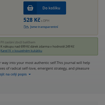
Do košíku
528 Kč
s DPH
Jsme transparentní
Při zaslání zboží balíčkem
K nákupu nad 699 Kč
dárek zdarma
v hodnotě 249 Kč
Karel IV. v kouzelném kukátku
way into your most authentic self.This journal will help
es of radical self-love, emergent strategy, and pleasure
ejít na celý popis