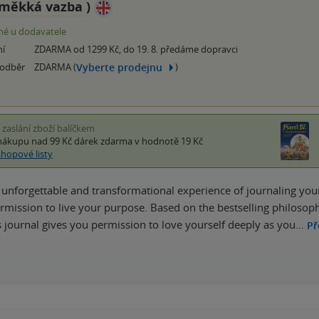
měkká vazba
)
é u dodavatele
ní
ZDARMA od 1299 Kč, do 19. 8. předáme dopravci
Vyberte prodejnu
 odběr
ZDARMA (
)
i zaslání zboží balíčkem
nákupu nad 99 Kč
dárek zdarma
v hodnotě 19 Kč
shopové listy
 unforgettable and transformational experience of journaling your 
rmission to live your purpose. Based on the bestselling philosophi
is journal gives you permission to love yourself deeply as you…
Př