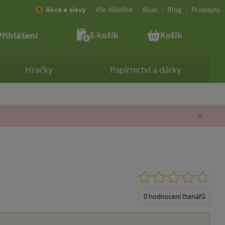
Akce a slevy
Vše důležité
Klub
Blog
Prodejny
E-košík
Košík
Přihlášení
Hračky
Papírnictví a dárky
Zav
0.0
z
5
0 hodnocení čtenářů
hvěz