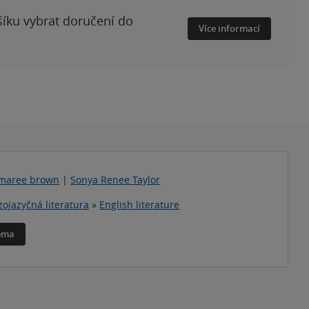
šíku vybrat doručení do
Více informací
 maree brown
|
Sonya Renee Taylor
zojazyčná literatura
»
English literature
téma