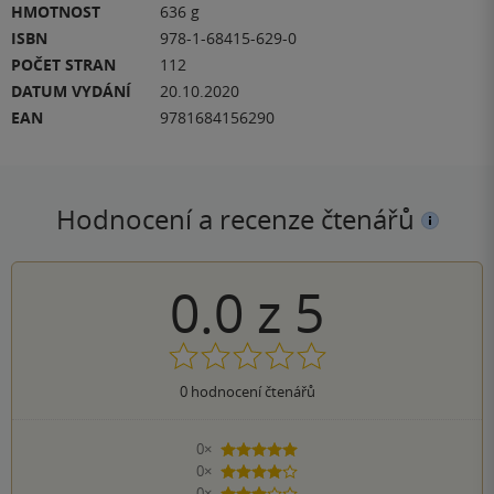
HMOTNOST
636 g
ISBN
978-1-68415-629-0
POČET STRAN
112
DATUM VYDÁNÍ
20.10.2020
EAN
9781684156290
Hodnocení a recenze čtenářů
0.0
z
5
0
hodnocení čtenářů
0×
5 hvězdiček
0×
4 hvězdičky
0×