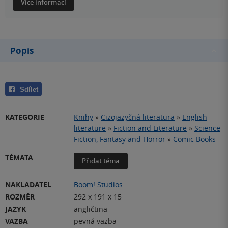
Více informací
Popis
Sdílet
KATEGORIE
Knihy
»
Cizojazyčná literatura
»
English
literature
»
Fiction and Literature
»
Science
Fiction, Fantasy and Horror
»
Comic Books
TÉMATA
Přidat téma
NAKLADATEL
Boom! Studios
ROZMĚR
292 x 191 x 15
JAZYK
angličtina
VAZBA
pevná vazba