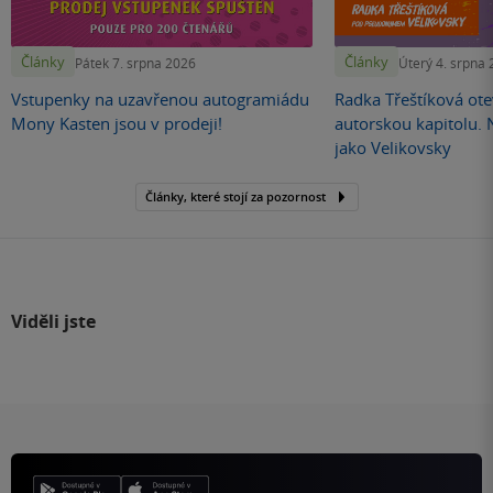
Články
Články
Pátek 7. srpna 2026
Úterý 4. srpna
Vstupenky na uzavřenou autogramiádu
Radka Třeštíková otev
Mony Kasten jsou v prodeji!
autorskou kapitolu.
jako Velikovsky
Články, které stojí za pozornost
Viděli jste