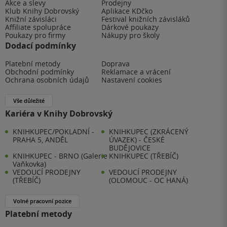
Akce a slevy
Prodejny
Klub Knihy Dobrovský
Aplikace KDčko
Knižní závisláci
Festival knižních závisláků
Affiliate spolupráce
Dárkové poukazy
Poukazy pro firmy
Nákupy pro školy
Dodací podmínky
Platební metody
Doprava
Obchodní podmínky
Reklamace a vrácení
Ochrana osobních údajů
Nastavení cookies
Vše důležité
Kariéra v Knihy Dobrovský
KNIHKUPEC/POKLADNÍ -
KNIHKUPEC (ZKRÁCENÝ
PRAHA 5, ANDĚL
ÚVAZEK) - ČESKÉ
BUDĚJOVICE
KNIHKUPEC - BRNO (Galerie
KNIHKUPEC (TŘEBÍČ)
Vaňkovka)
VEDOUCÍ PRODEJNY
VEDOUCÍ PRODEJNY
(TŘEBÍČ)
(OLOMOUC - OC HANÁ)
Volné pracovní pozice
Platební metody