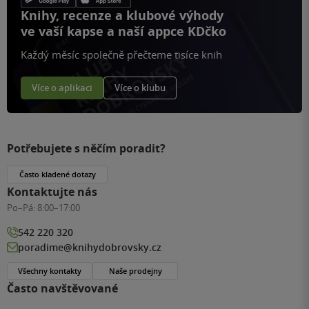
Knihy, recenze a klubové výhody
ve vaší kapse a naší appce KDčko
Každý měsíc společně přečteme tisíce knih
Více o aplikaci
Více o klubu
Potřebujete s něčím poradit?
Často kladené dotazy
Kontaktujte nás
Po–Pá:
8:00–17:00
542 220 320
poradime@knihydobrovsky.cz
Všechny kontakty
Naše prodejny
Často navštěvované