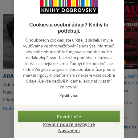
Cookies a osobní údaje? Knihy to
potřebují.
O souborech cookies jste určitě již slyšeli. I my je
využíváme ke shromažďování a analýze informací,
aby náš e-shop dobře fungoval a mohli jsme ho
nadále zlepšovat. Také nám pomáhají ukazovat
Poškozené
lepší a cílenější reklamu. Žádných 50 odstínů, ale
klidně Vergilia v originále. Váš souhlas může předat
marketingovým platformám i některé vaše osobní
ADAM CESARE
Klaun v kukuřičném
Klaun v kukuř
údaje. Ale vše bedlivě hlídáme. Jako naši vlastní
poli
poli (poškozen
Adam Cesare se narodil v
knihovnu!
Adam Cesare
Adam Cesare
New Yorku, ale žije ve
Zjistit více
3.6
3.6
Filadelfii. Je autorem knih
z
z
E-kniha
pevná vazba
5
5
hvězdiček
hvězdiček
Video Night, The Summer
Podrobnosti
289 Kč
159 Kč
Job, Tribesmen a dalších.
Povolit vše
Běžně
319 Kč
Běžně
399 Kč
Povolit pouze nezbytné
Koupit
Do košíku
Nastavení