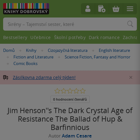
Vyhledávání
Bestsellery
Učebnice
Školní potřeby
Dark romance
Zachra
Nacházíte
Domů
Knihy
Cizojazyčná literatura
English literature
»
»
»
se
Fiction and Literature
Science Fiction, Fantasy and Horror
»
»
zde:
Comic Books
»
Zásilkovna zdarma celý týden!
Za
0.0
z
5
0 hodnocení čtenářů
hvězdiček
Jim Henson''s The Dark Crystal Age of
Resistance The Ballad of Hup &
Barfinnious
Autor
Adam Cesare