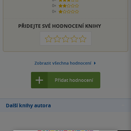
3 hvězdičky
0×
2 hvězdičky
0×
1 hvezdička
PŘIDEJTE SVÉ HODNOCENÍ KNIHY
1
2
3
4
5
Zobrazit všechna hodnocení
Přidat hodnocení
Další knihy autora