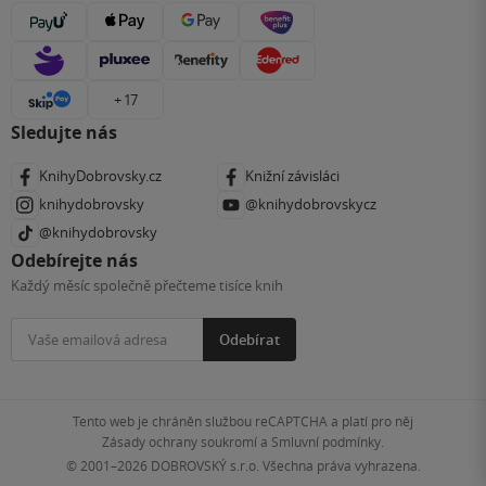
+ 17
Sledujte nás
KnihyDobrovsky.cz
Knižní závisláci
knihydobrovsky
@knihydobrovskycz
@knihydobrovsky
Odebírejte nás
Každý měsíc společně přečteme tisíce knih
Odebírat
Tento web je chráněn službou reCAPTCHA a platí pro něj
Zásady ochrany soukromí
a
Smluvní podmínky
.
© 2001–2026
DOBROVSKÝ s.r.o. Všechna práva vyhrazena.