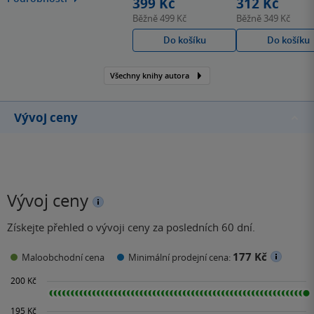
399 Kč
312 Kč
texty i knihy pro děti a
Běžně
499 Kč
Běžně
349 Kč
mládež. Je známý svou
Do košíku
Do košíku
nápaditou, jazykově
bohatou a často barvitou
Všechny knihy autora
tvorbou, která se nebojí
kombinovat prvky
fantazie, historie,…
Vývoj ceny
Vývoj ceny
Získejte přehled o vývoji ceny za posledních 60 dní.
177 Kč
Maloobchodní cena
Minimální prodejní cena: