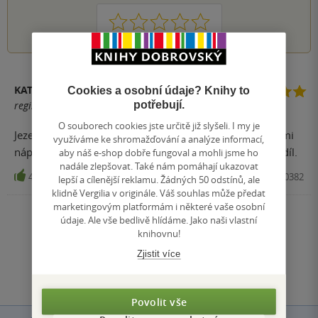
1
2
3
4
5
KATEŘINA V
Cookies a osobní údaje? Knihy to
potřebují.
registrovaný uživatel
O souborech cookies jste určitě již slyšeli. I my je
Jezevec Chrujda je prostě borec! Krásné knížky s vtipnými
využíváme ke shromažďování a analýze informací,
nápady a pěknými ilustracemi. Vždy se těšíme na další díl.
aby náš e-shop dobře fungoval a mohli jsme ho
nadále zlepšovat. Také nám pomáhají ukazovat
4
Kniha, Meander, 2020, 9788075580382
lepší a cílenější reklamu. Žádných 50 odstínů, ale
klidně Vergilia v originále. Váš souhlas může předat
marketingovým platformám i některé vaše osobní
Zobrazit všechna hodnocení
údaje. Ale vše bedlivě hlídáme. Jako naši vlastní
knihovnu!
Zjistit více
Přidat hodnocení
Povolit vše