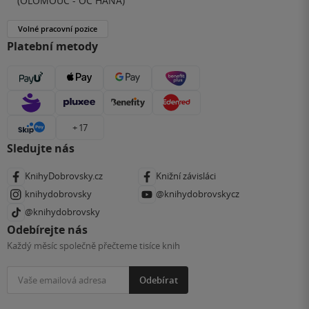
(OLOMOUC - OC HANÁ)
Volné pracovní pozice
Platební metody
+ 17
Sledujte nás
KnihyDobrovsky.cz
Knižní závisláci
knihydobrovsky
@knihydobrovskycz
@knihydobrovsky
Odebírejte nás
Každý měsíc společně přečteme tisíce knih
Odebírat