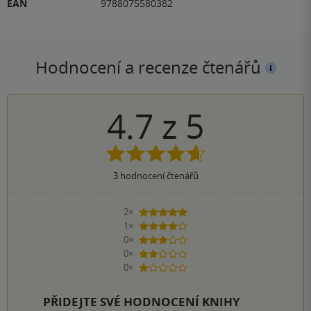
EAN
9788075580382
Hodnocení a recenze čtenářů
4.7
z
5
3
hodnocení čtenářů
2×
5 hvězdiček
1×
4 hvězdičky
0×
3 hvězdičky
0×
2 hvězdičky
0×
1 hvezdička
PŘIDEJTE SVÉ HODNOCENÍ KNIHY