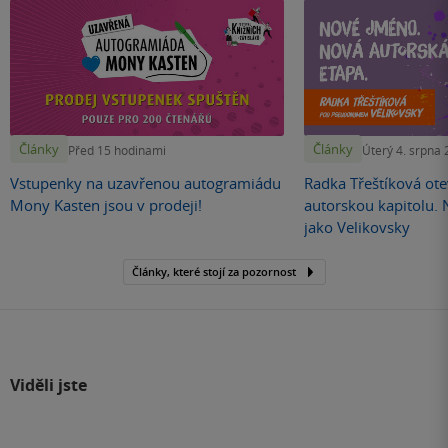
Články
Články
Před 15 hodinami
Úterý 4. srpna
Vstupenky na uzavřenou autogramiádu
Radka Třeštíková otev
Mony Kasten jsou v prodeji!
autorskou kapitolu.
jako Velikovsky
Články, které stojí za pozornost
Viděli jste