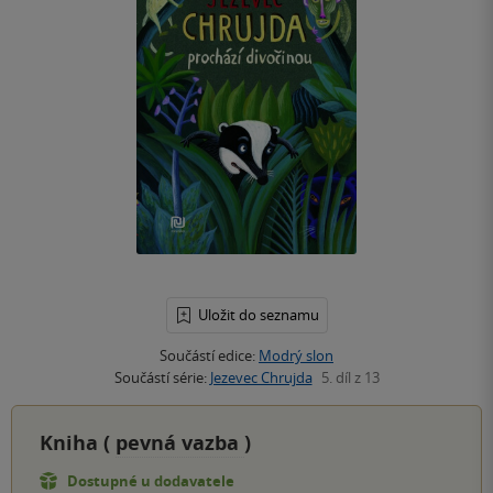
Uložit do seznamu
Součástí edice:
Modrý slon
Součástí série:
Jezevec Chrujda
5. díl z 13
Kniha (
pevná vazba
)
Dostupné u dodavatele