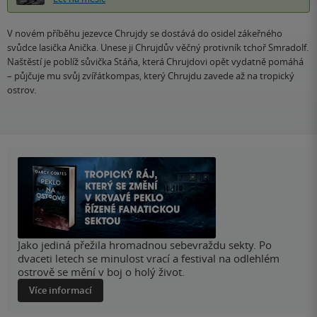
V novém příběhu jezevce Chrujdy se dostává do osidel zákeřného
svůdce lasička Anička. Unese ji Chrujdův věčný protivník tchoř Smradolf.
Naštěstí je poblíž sůvička Stáňa, která Chrujdovi opět vydatně pomáhá
– půjčuje mu svůj zvířátkompas, který Chrujdu zavede až na tropický
ostrov.
Jako jediná přežila hromadnou sebevraždu sekty. Po
dvaceti letech se minulost vrací a festival na odlehlém
ostrově se mění v boj o holý život.
Více informací