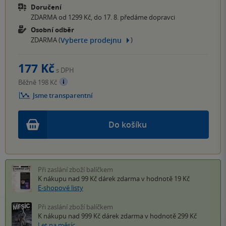
Doručení
ZDARMA od 1299 Kč, do 17. 8. předáme dopravci
Osobní odběr
Vyberte prodejnu
ZDARMA (
)
177 Kč
s DPH
Běžně 198 Kč
Jsme transparentní
Do košíku
Při zaslání zboží balíčkem
K nákupu nad 99 Kč
dárek zdarma
v hodnotě 19 Kč
E-shopové listy
Při zaslání zboží balíčkem
K nákupu nad 999 Kč
dárek zdarma
v hodnotě 299 Kč
Let na měsíc