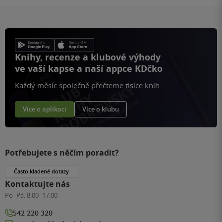
Knihy, recenze a klubové výhody
ve vaší kapse a naší appce KDčko
Každý měsíc společně přečteme tisíce knih
Více o aplikaci
Více o klubu
Potřebujete s něčím poradit?
Často kladené dotazy
Kontaktujte nás
Po–Pá:
8:00–17:00
542 220 320