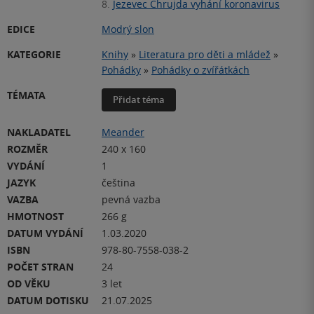
8.
Jezevec Chrujda vyhání koronavirus
EDICE
Modrý slon
KATEGORIE
Knihy
»
Literatura pro děti a mládež
»
Pohádky
»
Pohádky o zvířátkách
TÉMATA
Přidat téma
NAKLADATEL
Meander
ROZMĚR
240 x 160
VYDÁNÍ
1
JAZYK
čeština
VAZBA
pevná vazba
HMOTNOST
266 g
DATUM VYDÁNÍ
1.03.2020
ISBN
978-80-7558-038-2
POČET STRAN
24
OD VĚKU
3 let
DATUM DOTISKU
21.07.2025