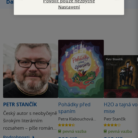
Povolit pouze nezbytné
Další knihy autora
Nastavení
PETR STANČÍK
Pohádky před
H2O a tajná vo
spaním
mise
Český autor s neobyčejně
Petra Klabouchová
Petr Stančík
širokým literárním
& další
4.5
3.9
rozsahem – píše romány,
z
z
pevná vazba
pevná vazba
5
5
hvězdiček
hvězdiček
poezii, eseje, dramatické
Podrobnosti