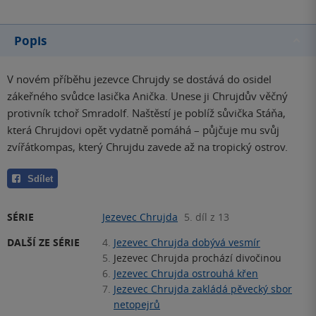
Popis
V novém příběhu jezevce Chrujdy se dostává do osidel
zákeřného svůdce lasička Anička. Unese ji Chrujdův věčný
protivník tchoř Smradolf. Naštěstí je poblíž sůvička Stáňa,
která Chrujdovi opět vydatně pomáhá – půjčuje mu svůj
zvířátkompas, který Chrujdu zavede až na tropický ostrov.
Sdílet
SÉRIE
Jezevec Chrujda
5. díl z 13
DALŠÍ ZE SÉRIE
4.
Jezevec Chrujda dobývá vesmír
5.
Jezevec Chrujda prochází divočinou
6.
Jezevec Chrujda ostrouhá křen
7.
Jezevec Chrujda zakládá pěvecký sbor
netopejrů