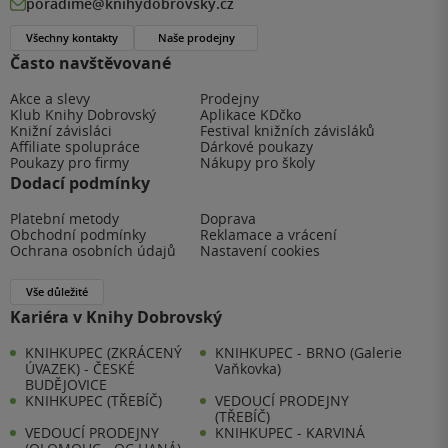
poradime@knihydobrovsky.cz
Všechny kontakty
Naše prodejny
Často navštěvované
Akce a slevy
Prodejny
Klub Knihy Dobrovský
Aplikace KDčko
Knižní závisláci
Festival knižních závisláků
Affiliate spolupráce
Dárkové poukazy
Poukazy pro firmy
Nákupy pro školy
Dodací podmínky
Platební metody
Doprava
Obchodní podmínky
Reklamace a vrácení
Ochrana osobních údajů
Nastavení cookies
Vše důležité
Kariéra v Knihy Dobrovský
KNIHKUPEC (ZKRÁCENÝ
KNIHKUPEC - BRNO (Galerie
ÚVAZEK) - ČESKÉ
Vaňkovka)
BUDĚJOVICE
KNIHKUPEC (TŘEBÍČ)
VEDOUCÍ PRODEJNY
(TŘEBÍČ)
VEDOUCÍ PRODEJNY
KNIHKUPEC - KARVINÁ