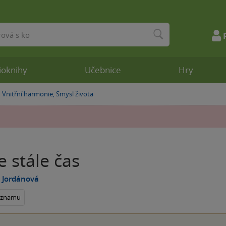
ioknihy
Učebnice
Hry
Vnitřní harmonie, Smysl života
»
je stále čas
 Jordánová
seznamu