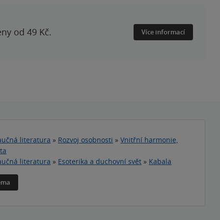
eny od 49 Kč.
Více informací
učná literatura
»
Rozvoj osobnosti
»
Vnitřní harmonie,
ta
učná literatura
»
Esoterika a duchovní svět
»
Kabala
téma