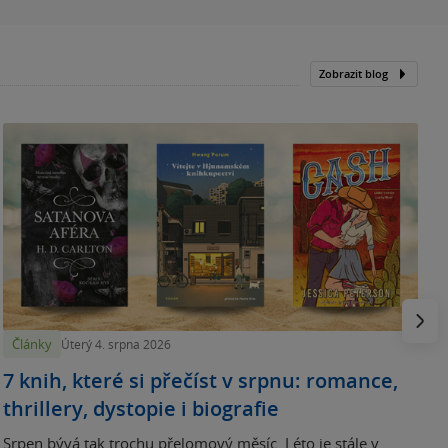
Zobrazit blog
N
p
Násled
Články
Úterý 4. srpna 2026
7 knih, které si přečíst v srpnu: romance,
thrillery, dystopie i biografie
Srpen bývá tak trochu přelomový měsíc. Léto je stále v