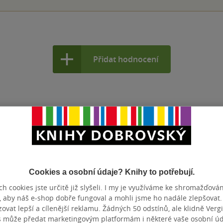
Přidat hodnocení
Cookies a osobní údaje? Knihy to potřebují.
h cookies jste určitě již slyšeli. I my je využíváme ke shromažďován
, aby náš e-shop dobře fungoval a mohli jsme ho nadále zlepšovat
vat lepší a cílenější reklamu. Žádných 50 odstínů, ale klidně Vergil
s může předat marketingovým platformám i některé vaše osobní úda