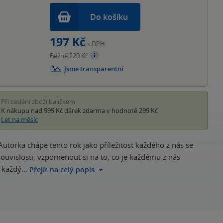
Do košíku
197 Kč
s DPH
Běžně 220 Kč
Jsme transparentní
Při zaslání zboží balíčkem
K nákupu nad 999 Kč
dárek zdarma
v hodnotě 299 Kč
Let na měsíc
Autorka chápe tento rok jako příležitost každého z nás se
ouvislosti, vzpomenout si na to, co je každému z nás
e každý…
Přejít na celý popis