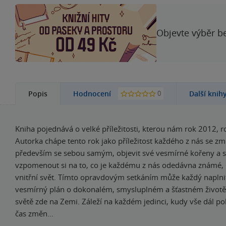
Objevte výběr be
0
Popis
Hodnocení
Další knih
Kniha pojednává o velké příležitosti, kterou nám rok 2012, r
Autorka chápe tento rok jako příležitost každého z nás se změ
především se sebou samým, objevit své vesmírné kořeny a so
vzpomenout si na to, co je každému z nás odedávna známé, 
vnitřní svět. Tímto opravdovým setkáním může každý naplni
vesmírný plán o dokonalém, smysluplném a šťastném živo
světě zde na Zemi. Záleží na každém jedinci, kudy vše dál p
čas změn…