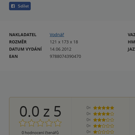
Sdílet
NAKLADATEL
Vodnář
VA
ROZMĚR
121 x 173 x 18
HM
DATUM VYDÁNÍ
14.06.2012
JA
EAN
9788074390470
0.0
z
5
0×
5 hvězdiček
0×
4 hvězdičky
0×
3 hvězdičky
0×
2 hvězdičky
0×
0
hodnocení čtenářů
1 hvezdička