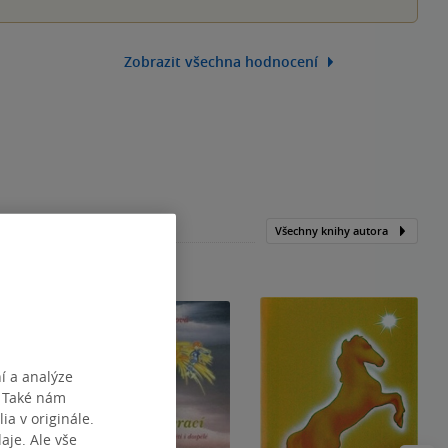
Zobrazit všechna hodnocení
Všechny knihy autora
í a analýze
. Také nám
ia v originále.
je. Ale vše