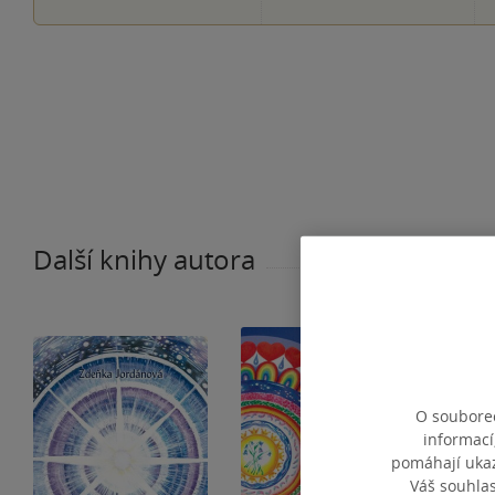
Další knihy autora
O souborec
informací
pomáhají ukazo
Váš souhla