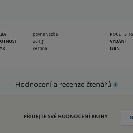
ZBA
pevná vazba
POČET ST
OTNOST
204 g
VYDÁNÍ
ZYK
čeština
ISBN
Hodnocení a recenze čtenářů
PŘIDEJTE SVÉ HODNOCENÍ KNIHY
N