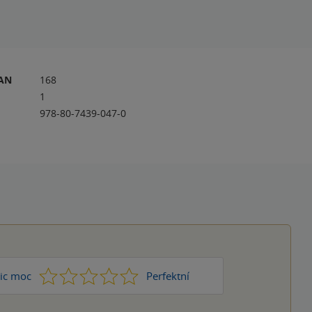
RAN
168
1
978-80-7439-047-0
1
2
3
4
5
ic moc
Perfektní