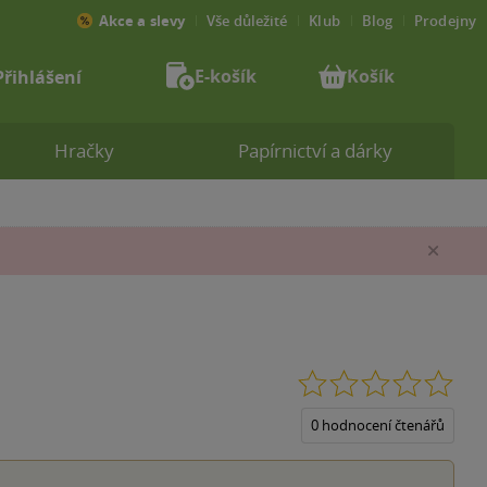
Akce a slevy
Vše důležité
Klub
Blog
Prodejny
E-košík
Košík
Přihlášení
Hračky
Papírnictví a dárky
Zav
0.0
z
5
0 hodnocení čtenářů
hvěz