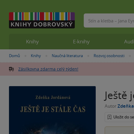
Vyhledávání
Knihy
E-knihy
Aud
Nacházíte
Domů
Knihy
Naučná literatura
Rozvoj osobnosti
»
»
»
se
zde:
Zásilkovna zdarma celý týden!
Ještě 
Autor
Zdeňka
Uložit do 