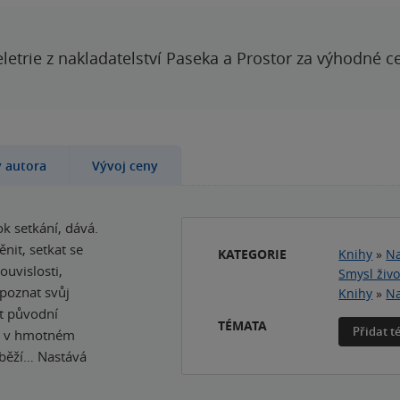
letrie z nakladatelství Paseka a Prostor za výhodné c
y autora
Vývoj ceny
ok setkání, dává.
nit, setkat se
KATEGORIE
Knihy
»
Na
uvislosti,
Smysl živo
poznat svůj
Knihy
»
Na
t původní
TÉMATA
Přidat 
tě v hmotném
oběží… Nastává