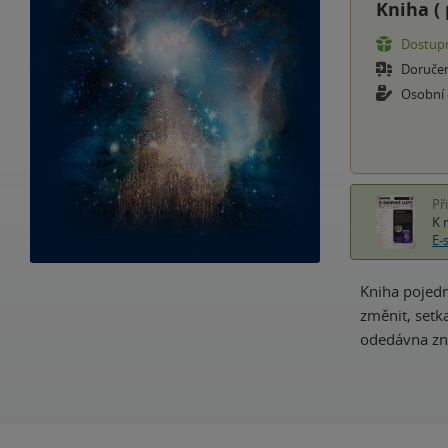
Kniha (
Dostupn
Doruče
Osobní
Př
K 
E-
Kniha pojedn
změnit, setk
odedávna zn