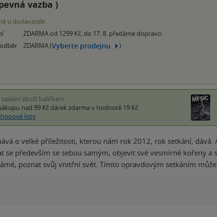
pevná vazba
)
é u dodavatele
ní
ZDARMA od 1299 Kč, do 17. 8. předáme dopravci
Vyberte prodejnu
 odběr
ZDARMA (
)
i zaslání zboží balíčkem
nákupu nad 99 Kč
dárek zdarma
v hodnotě 19 Kč
shopové listy
ává o velké příležitosti, kterou nám rok 2012, rok setkání, dává. 
at se především se sebou samým, objevit své vesmírné kořeny a s
ámé, poznat svůj vnitřní svět. Tímto opravdovým setkáním můž