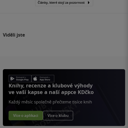
Články, které stojí za pozornost
Viděli jste
Knihy, recenze a klubové výhody
ve vaší kapse a naší appce KDčko
Každý měsíc společně přečteme tisíce knih
Více o aplikaci
Více o klubu