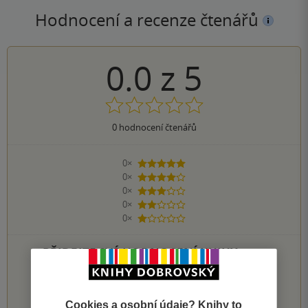
Hodnocení a recenze čtenářů
0.0
z
5
0
hodnocení čtenářů
0×
5 hvězdiček
0×
4 hvězdičky
0×
3 hvězdičky
0×
2 hvězdičky
0×
1 hvezdička
PŘIDEJTE SVÉ HODNOCENÍ KNIHY
1
2
3
4
5
Cookies a osobní údaje? Knihy to