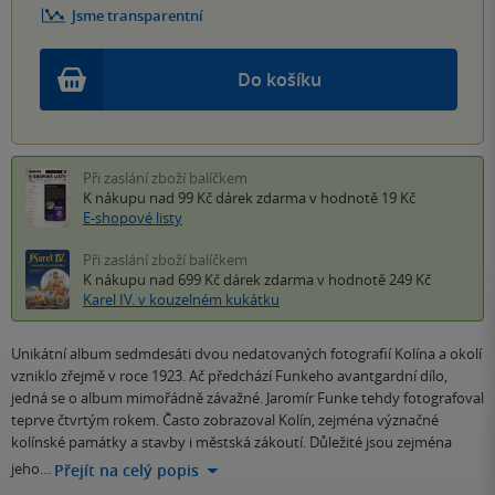
Jsme transparentní
Do košíku
Při zaslání zboží balíčkem
K nákupu nad 99 Kč
dárek zdarma
v hodnotě 19 Kč
E-shopové listy
Při zaslání zboží balíčkem
K nákupu nad 699 Kč
dárek zdarma
v hodnotě 249 Kč
Karel IV. v kouzelném kukátku
Unikátní album sedmdesáti dvou nedatovaných fotografií Kolína a okolí
vzniklo zřejmě v roce 1923. Ač předchází Funkeho avantgardní dílo,
jedná se o album mimořádně závažné. Jaromír Funke tehdy fotografoval
teprve čtvrtým rokem. Často zobrazoval Kolín, zejména význačné
kolínské památky a stavby i městská zákoutí. Důležité jsou zejména
jeho…
Přejít na celý popis