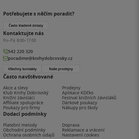
Potřebujete s něčím poradit?
Často kladené dotazy
Kontaktujte nás
Po–Pá:
8:00–17:00
542 220 320
poradime@knihydobrovsky.cz
Všechny kontakty
Naše prodejny
Často navštěvované
Akce a slevy
Prodejny
Klub Knihy Dobrovský
Aplikace KDčko
Knižní závisláci
Festival knižních závisláků
Affiliate spolupráce
Dárkové poukazy
Poukazy pro firmy
Nákupy pro školy
Dodací podmínky
Platební metody
Doprava
Obchodní podmínky
Reklamace a vrácení
Ochrana osobních údajů
Nastavení cookies