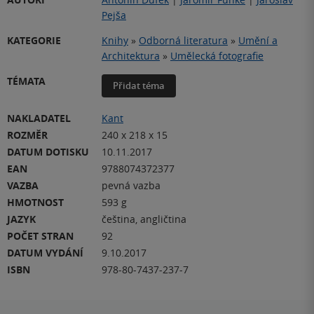
Pejša
KATEGORIE
Knihy
»
Odborná literatura
»
Umění a
Architektura
»
Umělecká fotografie
TÉMATA
Přidat téma
NAKLADATEL
Kant
ROZMĚR
240 x 218 x 15
DATUM DOTISKU
10.11.2017
EAN
9788074372377
VAZBA
pevná vazba
HMOTNOST
593 g
JAZYK
čeština, angličtina
POČET STRAN
92
DATUM VYDÁNÍ
9.10.2017
ISBN
978-80-7437-237-7