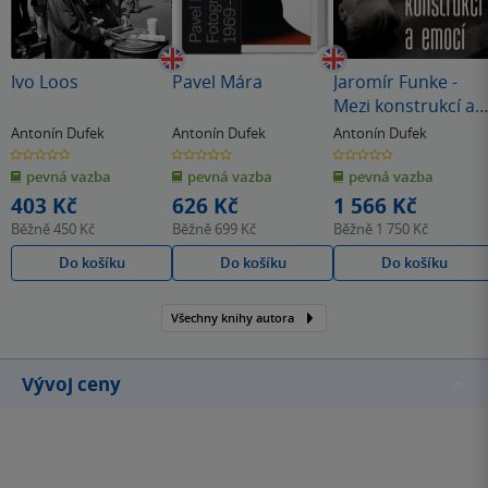
Ivo Loos
Pavel Mára
Jaromír Funke -
Mezi konstrukcí a
emocí
Antonín Dufek
Antonín Dufek
Antonín Dufek
0.0
0.0
0.0
z
z
z
pevná vazba
pevná vazba
pevná vazba
5
5
5
hvězdiček
hvězdiček
hvězdiček
403 Kč
626 Kč
1 566 Kč
Běžně
450 Kč
Běžně
699 Kč
Běžně
1 750 Kč
Do košíku
Do košíku
Do košíku
Všechny knihy autora
Vývoj ceny