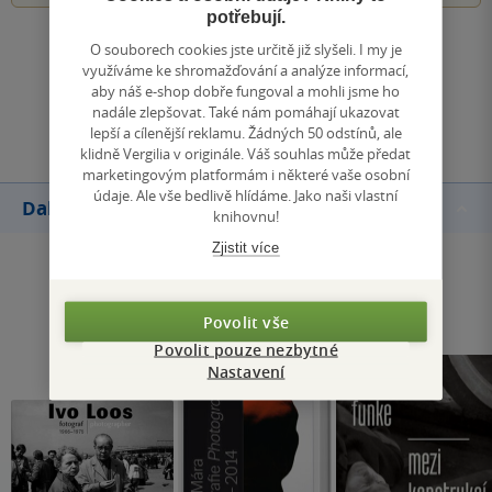
potřebují.
O souborech cookies jste určitě již slyšeli. I my je
Zobrazit všechna hodnocení
využíváme ke shromažďování a analýze informací,
aby náš e-shop dobře fungoval a mohli jsme ho
nadále zlepšovat. Také nám pomáhají ukazovat
Přidat hodnocení
lepší a cílenější reklamu. Žádných 50 odstínů, ale
klidně Vergilia v originále. Váš souhlas může předat
marketingovým platformám i některé vaše osobní
údaje. Ale vše bedlivě hlídáme. Jako naši vlastní
Další knihy autora
knihovnu!
Zjistit více
Povolit vše
Povolit pouze nezbytné
Nastavení