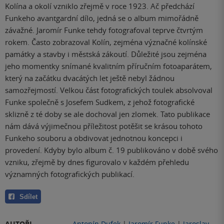
Kolína a okolí vzniklo zřejmě v roce 1923. Ač předchází
Funkeho avantgardní dílo, jedná se o album mimořádně
závažné. Jaromír Funke tehdy fotografoval teprve čtvrtým
rokem. Často zobrazoval Kolín, zejména význačné kolínské
památky a stavby i městská zákoutí. Důležité jsou zejména
jeho momentky snímané kvalitním příručním fotoaparátem,
který na začátku dvacátých let ještě nebyl žádnou
samozřejmostí. Velkou část fotografických toulek absolvoval
Funke společně s Josefem Sudkem, z jehož fotografické
sklizně z té doby se ale dochoval jen zlomek. Tato publikace
nám dává výjimečnou příležitost potěšit se krásou tohoto
Funkeho souboru a obdivovat jednotnou koncepci i
provedení. Kdyby bylo album č. 19 publikováno v době svého
vzniku, zřejmě by dnes figurovalo v každém přehledu
významných fotografických publikací.
Sdílet
AUTOŘI
Antonín Dufek
|
Jaromír Funke
|
Jaroslav