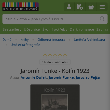
Vyhledávání
Bestsellery
Učebnice
Školní potřeby
Dark romance
Zachra
Nacházíte
Domů
Knihy
Odborná literatura
Umění a Architektura
»
»
»
se
Umělecká fotografie
»
zde:
0.0
z
5
0 hodnocení čtenářů
hvězdiček
Jaromír Funke - Kolín 1923
Autor
Antonín Dufek
,
Jaromír Funke
,
Jaroslav Pejša