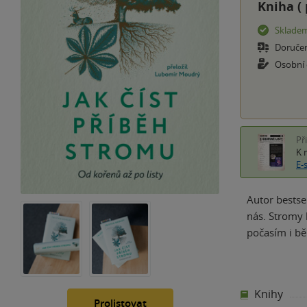
Kniha (
Sklade
Doruče
Osobní
Př
K 
E-
Autor bestse
nás. Stromy 
počasím i bě
Knihy
Prolistovat