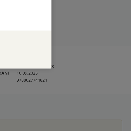
RAN
320
NÁZEV
How to Read a Tree
DÁNÍ
10.09.2025
9788027744824