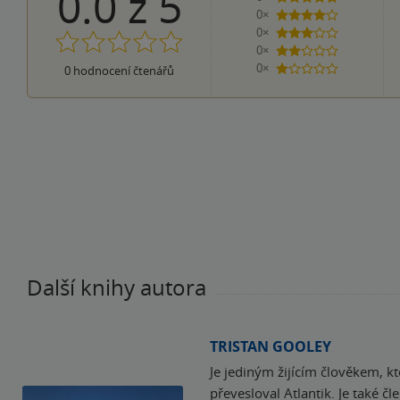
0.0
z
5
0×
4 hvězdičky
0×
3 hvězdičky
0×
2 hvězdičky
0×
0
hodnocení čtenářů
1 hvezdička
Další knihy autora
TRISTAN GOOLEY
Je jediným žijícím člověkem, k
převesloval Atlantik. Je také č