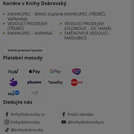
Kariéra v Knihy Dobrovský
KNIHKUPEC - BRNO (Galerie
KNIHKUPEC (TŘEBÍČ)
Vaňkovka)
VEDOUCÍ PRODEJNY
VEDOUCÍ PRODEJNY
(TŘEBÍČ)
(OLOMOUC - OC HANÁ)
KNIHKUPEC - KARVINÁ
SMĚNOVÝ/Á VEDOUCÍ -
PARDUBICE
Volné pracovní pozice
Platební metody
+ 17
Sledujte nás
KnihyDobrovsky.cz
Knižní závisláci
knihydobrovsky
@knihydobrovskycz
@knihydobrovsky