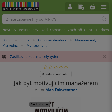
Vyhledávání
Novinky
Bestsellery
Dark romance
Zachraň knihu
Dárkové 
Nacházíte
Domů
Knihy
Odborná literatura
Management,
»
»
»
se
Marketing
Management
»
zde:
Zásilkovna zdarma celý týden!
Za
0.0
z
5
0 hodnocení čtenářů
hvězdiček
Jak být motivujícím manažerem
Autor
Alan Fairweather
Nedostupné