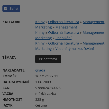
Sdílet
KATEGORIE
Knihy
»
Odborná literatura
»
Management,
Marketing
»
Management
Knihy
»
Odborná literatura
»
Management,
Marketing
»
Podnikání
Knihy
»
Odborná literatura
»
Management,
Marketing
»
Vedení týmu, koučování
TÉMATA
Přidat téma
NAKLADATEL
Grada
ROZMĚR
167 x 240 x 11
DATUM VYDÁNÍ
1.06.2009
EAN
9788024730028
VAZBA
měkká vazba
HMOTNOST
328 g
JAZYK
čeština