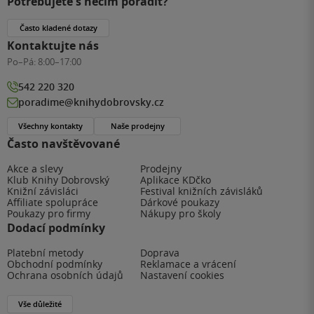
Potřebujete s něčím poradit?
Často kladené dotazy
Kontaktujte nás
Po–Pá:
8:00–17:00
542 220 320
poradime@knihydobrovsky.cz
Všechny kontakty
Naše prodejny
Často navštěvované
Akce a slevy
Prodejny
Klub Knihy Dobrovský
Aplikace KDčko
Knižní závisláci
Festival knižních závisláků
Affiliate spolupráce
Dárkové poukazy
Poukazy pro firmy
Nákupy pro školy
Dodací podmínky
Platební metody
Doprava
Obchodní podmínky
Reklamace a vrácení
Ochrana osobních údajů
Nastavení cookies
Vše důležité