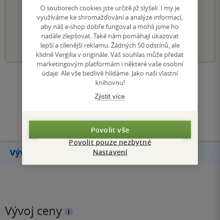
O souborech cookies jste určitě již slyšeli. I my je
využíváme ke shromažďování a analýze informací,
PŘIDEJTE SVÉ HODNOCENÍ KNIHY
aby náš e-shop dobře fungoval a mohli jsme ho
nadále zlepšovat. Také nám pomáhají ukazovat
1
2
3
4
5
lepší a cílenější reklamu. Žádných 50 odstínů, ale
klidně Vergilia v originále. Váš souhlas může předat
marketingovým platformám i některé vaše osobní
údaje. Ale vše bedlivě hlídáme. Jako naši vlastní
Zobrazit všechna hodnocení
knihovnu!
Zjistit více
Přidat hodnocení
Povolit vše
Povolit pouze nezbytné
Nastavení
Vývoj ceny
Vývoj ceny