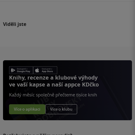
Viděli jste
Knihy, recenze a klubové výhody
ve vaší kapse a naší appce KDčko
Každý měsíc společně přečteme tisíce knih
Více o aplikaci
Více o klubu