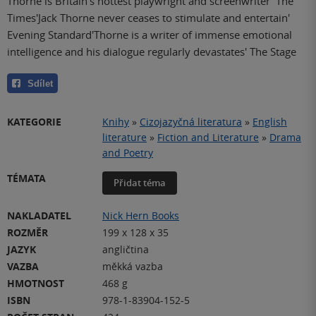
Thorne is Britain's hottest playwright and screenwriter' The
Times'Jack Thorne never ceases to stimulate and entertain'
Evening Standard'Thorne is a writer of immense emotional
intelligence and his dialogue regularly devastates' The Stage
Sdílet
KATEGORIE
Knihy
»
Cizojazyčná literatura
»
English
literature
»
Fiction and Literature
»
Drama
and Poetry
TÉMATA
Přidat téma
NAKLADATEL
Nick Hern Books
ROZMĚR
199 x 128 x 35
JAZYK
angličtina
VAZBA
měkká vazba
HMOTNOST
468 g
ISBN
978-1-83904-152-5