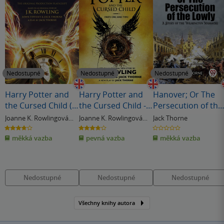
Nedostupné
Nedostupné
Nedostupné
Harry Potter and
Harry Potter and
Hanover; Or The
the Cursed Child (8)
the Cursed Child -
Persecution of the
- Parts I & II
Parts One and Two
LowlyA Story of th
Joanne K. Rowlingová
Joanne K. Rowlingová
Jack Thorne
(Special Rehearsal
Wilmington
& další
& další
3.8
3.8
0.0
z
z
z
Edition)
Massacre
měkká vazba
pevná vazba
měkká vazba
5
5
5
hvězdiček
hvězdiček
hvězdiček
(Edition2023)
Nedostupné
Nedostupné
Nedostupné
Všechny knihy autora