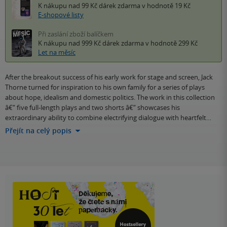
K nákupu nad 99 Kč
dárek zdarma
v hodnotě 19 Kč
E-shopové listy
Při zaslání zboží balíčkem
K nákupu nad 999 Kč
dárek zdarma
v hodnotě 299 Kč
Let na měsíc
After the breakout success of his early work for stage and screen, Jack
Thorne turned for inspiration to his own family for a series of plays
about hope, idealism and domestic politics. The work in this collection
â€“ five full-length plays and two shorts â€“ showcases his
extraordinary ability to combine electrifying dialogue with heartfelt…
Přejít na celý popis