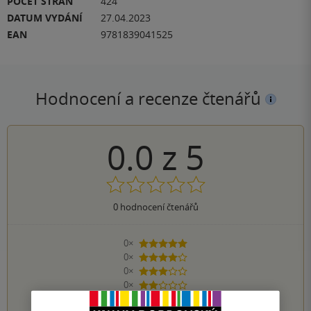
POČET STRAN
424
DATUM VYDÁNÍ
27.04.2023
EAN
9781839041525
Hodnocení a recenze čtenářů
0.0
z
5
0
hodnocení čtenářů
0×
5 hvězdiček
0×
4 hvězdičky
0×
3 hvězdičky
0×
2 hvězdičky
0×
1 hvezdička