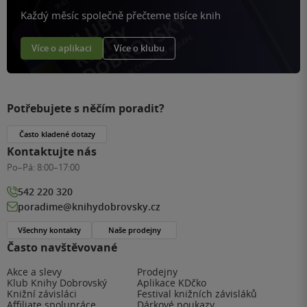
Každý měsíc společně přečteme tisíce knih
Více o aplikaci
Více o klubu
Potřebujete s něčím poradit?
Často kladené dotazy
Kontaktujte nás
Po–Pá:
8:00–17:00
542 220 320
poradime@knihydobrovsky.cz
Všechny kontakty
Naše prodejny
Často navštěvované
Akce a slevy
Prodejny
Klub Knihy Dobrovský
Aplikace KDčko
Knižní závisláci
Festival knižních závisláků
Affiliate spolupráce
Dárkové poukazy