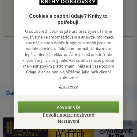
PŘIDEJTE SVÉ HODNOCENÍ KNIHY
Cookies a osobní údaje? Knihy to
potřebují.
1
2
3
4
5
O souborech cookies jste určitě již slyšeli. I my je
využíváme ke shromažďování a analýze informací,
aby náš e-shop dobře fungoval a mohli jsme ho
Zobrazit všechna hodnocení
nadále zlepšovat. Také nám pomáhají ukazovat
lepší a cílenější reklamu. Žádných 50 odstínů, ale
klidně Vergilia v originále. Váš souhlas může předat
Přidat hodnocení
marketingovým platformám i některé vaše osobní
údaje. Ale vše bedlivě hlídáme. Jako naši vlastní
knihovnu!
Zjistit více
Další knihy autora
Povolit vše
Povolit pouze nezbytné
Nastavení