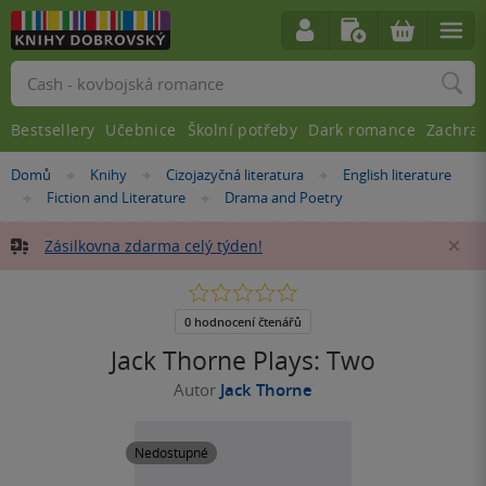
Vyhledávání
Bestsellery
Učebnice
Školní potřeby
Dark romance
Zachra
Nacházíte
Domů
Knihy
Cizojazyčná literatura
English literature
»
»
»
se
Fiction and Literature
Drama and Poetry
»
»
zde:
Zásilkovna zdarma celý týden!
Za
0.0
z
5
0 hodnocení čtenářů
hvězdiček
Jack Thorne Plays: Two
Autor
Jack Thorne
Nedostupné