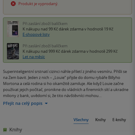
Produkt je vyprodaný.
Při zaslání zboží balíčkem
K nákupu nad 99 Kč
dárek zdarma
v hodnotě 19 Kč
E-shopové listy
Při zaslání zboží balíčkem
K nákupu nad 999 Kč
dárek zdarma
v hodnotě 299 Kč
Let na měsíc
Superinteligentní srstnatí cizinci náhle přiletí z jiného vesmíru. Přišli se
na Zem bavit. Jeden z nich – „Louie“ přijde do domu rybáře Billyho
Mortona a celá rodina si ho okamžitě zamiluje. Ale když Louie začne
používat jejich počítač, pronikne do vládních a firemních sítí a ukradne
miliony z bank, uvědomí si, že tito návštěvníci mohou…
Přejít na celý popis
Všechny
Knihy
E-knihy
Knihy