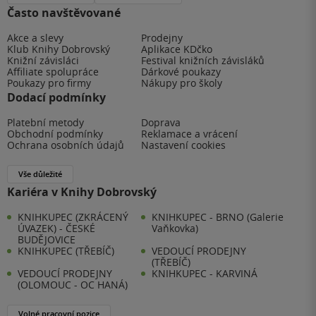
Často navštěvované
Akce a slevy
Prodejny
Klub Knihy Dobrovský
Aplikace KDčko
Knižní závisláci
Festival knižních závisláků
Affiliate spolupráce
Dárkové poukazy
Poukazy pro firmy
Nákupy pro školy
Dodací podmínky
Platební metody
Doprava
Obchodní podmínky
Reklamace a vrácení
Ochrana osobních údajů
Nastavení cookies
Vše důležité
Kariéra v Knihy Dobrovský
KNIHKUPEC (ZKRÁCENÝ
KNIHKUPEC - BRNO (Galerie
ÚVAZEK) - ČESKÉ
Vaňkovka)
BUDĚJOVICE
KNIHKUPEC (TŘEBÍČ)
VEDOUCÍ PRODEJNY
(TŘEBÍČ)
VEDOUCÍ PRODEJNY
KNIHKUPEC - KARVINÁ
(OLOMOUC - OC HANÁ)
Volné pracovní pozice