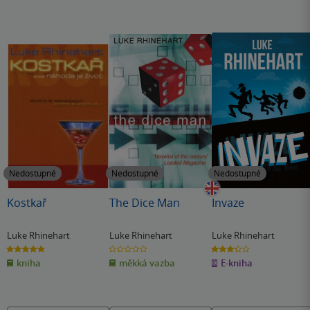
Nedostupné
Nedostupné
Nedostupné
Kostkař
The Dice Man
Invaze
Luke Rhinehart
Luke Rhinehart
Luke Rhinehart
5.0
0.0
3.3
z
z
z
kniha
měkká vazba
E-kniha
5
5
5
hvězdiček
hvězdiček
hvězdiček