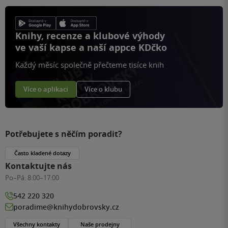
Knihy, recenze a klubové výhody
ve vaší kapse a naší appce KDčko
Každý měsíc společně přečteme tisíce knih
Více o aplikaci
Více o klubu
Potřebujete s něčím poradit?
Často kladené dotazy
Kontaktujte nás
Po–Pá:
8:00–17:00
542 220 320
poradime@knihydobrovsky.cz
Všechny kontakty
Naše prodejny