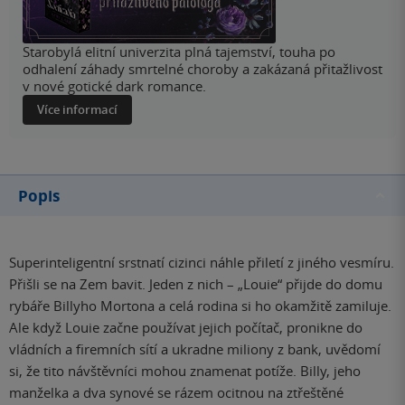
Starobylá elitní univerzita plná tajemství, touha po
odhalení záhady smrtelné choroby a zakázaná přitažlivost
v nové gotické dark romance.
Více informací
Popis
Superinteligentní srstnatí cizinci náhle přiletí z jiného vesmíru.
Přišli se na Zem bavit. Jeden z nich – „Louie“ přijde do domu
rybáře Billyho Mortona a celá rodina si ho okamžitě zamiluje.
Ale když Louie začne používat jejich počítač, pronikne do
vládních a firemních sítí a ukradne miliony z bank, uvědomí
si, že tito návštěvníci mohou znamenat potíže. Billy, jeho
manželka a dva synové se rázem ocitnou na ztřeštěné