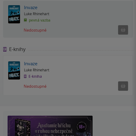
Invaze
Luke Rhinehart
pevná vazba
Ned
Nedostupné
E-knihy
Invaze
Luke Rhinehart
E-kniha
Nedostu
Nedostupné