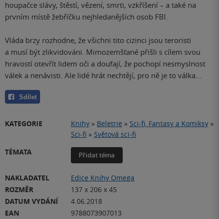
houpačce slávy, štěstí, vězení, smrti, vzkříšení – a také na
prvním místě žebříčku nejhledanějších osob FBI.
Vláda brzy rozhodne, že všichni tito cizinci jsou teroristi
a musí být zlikvidováni. Mimozemšťané přišli s cílem svou
hravostí otevřít lidem oči a doufají, že pochopí nesmyslnost
válek a nenávisti. Ale lidé hrát nechtějí, pro ně je to válka...
Sdílet
KATEGORIE
Knihy
»
Beletrie
»
Sci-fi, Fantasy a Komiksy
»
Sci-fi
»
Světová sci-fi
TÉMATA
Přidat téma
NAKLADATEL
Edice Knihy Omega
ROZMĚR
137 x 206 x 45
DATUM VYDÁNÍ
4.06.2018
EAN
9788073907013