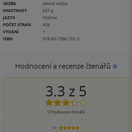
VAZBA
pevná vazba
HMOTNOST
637 g
JAZYK
čeština
POČET STRAN
458
VYDÁNÍ
1
ISBN
978-80-7390-701-3
Hodnocení a recenze čtenářů
3.3
z
5
12
hodnocení čtenářů
4×
5 hvězdiček