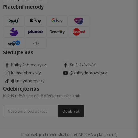
Platební metody
+ 17
Sledujte nás
KnihyDobrovsky.cz
Knižní závisláci
knihydobrovsky
@knihydobrovskycz
@knihydobrovsky
Odebírejte nás
Každý měsíc společně přečteme tisíce knih
Odebírat
Tento web je chráněn službou reCAPTCHA a platí pro něj