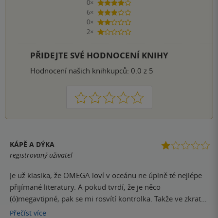
0×
4 hvězdičky
6×
3 hvězdičky
0×
2 hvězdičky
2×
1 hvezdička
PŘIDEJTE SVÉ HODNOCENÍ KNIHY
Hodnocení našich knihkupců: 0.0 z 5
1
2
3
4
5
KÁPĚ A DÝKA
registrovaný uživatel
Je už klasika, že OMEGA loví v oceánu ne úplně té nejlépe
přijímané literatury. A pokud tvrdí, že je něco
(ó)megavtipné, pak se mi rosvítí kontrolka. Takže ve zkratce
ke knize samé - nápad vlastně dobrý, (možná) zápletka fajn,
Přečíst
více