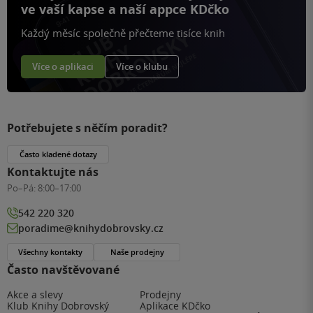
ve vaší kapse a naší appce KDčko
Každý měsíc společně přečteme tisíce knih
Více o aplikaci
Více o klubu
Potřebujete s něčím poradit?
Často kladené dotazy
Kontaktujte nás
Po–Pá:
8:00–17:00
542 220 320
poradime@knihydobrovsky.cz
Všechny kontakty
Naše prodejny
Často navštěvované
Akce a slevy
Prodejny
Klub Knihy Dobrovský
Aplikace KDčko