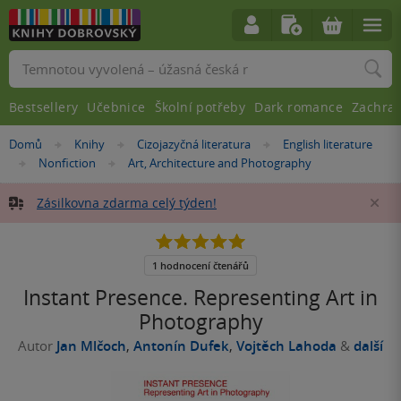
Vyhledávání
Bestsellery
Učebnice
Školní potřeby
Dark romance
Zachra
Nacházíte
Domů
Knihy
Cizojazyčná literatura
English literature
»
»
»
se
Nonfiction
Art, Architecture and Photography
»
»
zde:
Zásilkovna zdarma celý týden!
Za
5.0
z
5
1 hodnocení čtenářů
hvězdiček
Instant Presence. Representing Art in
Photography
Autor
Jan Mlčoch
,
Antonín Dufek
,
Vojtěch Lahoda
&
další