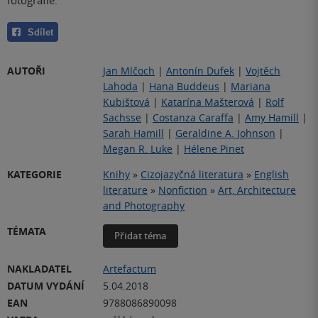
fotografie.
Sdílet
AUTOŘI
Jan Mlčoch
|
Antonín Dufek
|
Vojtěch
Lahoda
|
Hana Buddeus
|
Mariana
Kubištová
|
Katarína Mašterová
|
Rolf
Sachsse
|
Costanza Caraffa
|
Amy Hamill
|
Sarah Hamill
|
Geraldine A. Johnson
|
Megan R. Luke
|
Hélene Pinet
KATEGORIE
Knihy
»
Cizojazyčná literatura
»
English
literature
»
Nonfiction
»
Art, Architecture
and Photography
TÉMATA
Přidat téma
NAKLADATEL
Artefactum
DATUM VYDÁNÍ
5.04.2018
EAN
9788086890098