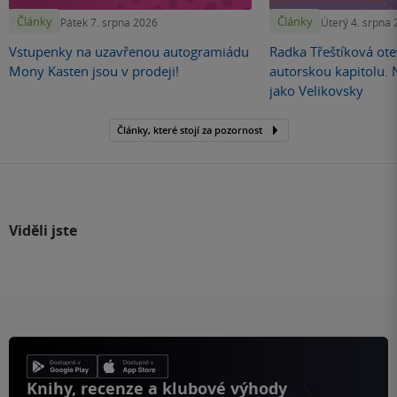
Články
Články
Pátek 7. srpna 2026
Úterý 4. srpna
Vstupenky na uzavřenou autogramiádu
Radka Třeštíková otev
Mony Kasten jsou v prodeji!
autorskou kapitolu.
jako Velikovsky
Články, které stojí za pozornost
Viděli jste
Knihy, recenze a klubové výhody