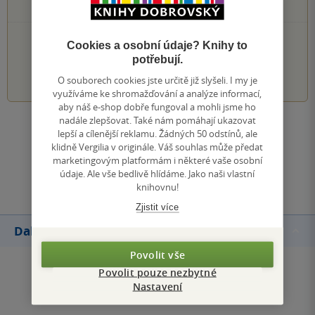
0×
1 hvezdička
PŘIDEJTE SVÉ HODNOCENÍ KNIHY
Cookies a osobní údaje? Knihy to
potřebují.
1
2
3
4
5
O souborech cookies jste určitě již slyšeli. I my je
využíváme ke shromažďování a analýze informací,
aby náš e-shop dobře fungoval a mohli jsme ho
nadále zlepšovat. Také nám pomáhají ukazovat
Zobrazit všechna hodnocení
lepší a cílenější reklamu. Žádných 50 odstínů, ale
klidně Vergilia v originále. Váš souhlas může předat
marketingovým platformám i některé vaše osobní
Přidat hodnocení
údaje. Ale vše bedlivě hlídáme. Jako naši vlastní
knihovnu!
Zjistit více
Další knihy autora
Povolit vše
Povolit pouze nezbytné
Nastavení