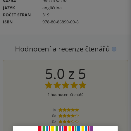
VAZBA
měkká vazba
JAZYK
angličtina
POČET STRAN
319
ISBN
978-80-86890-09-8
Hodnocení a recenze čtenářů
5.0
z
5
1
hodnocení čtenářů
1×
5 hvězdiček
0×
4 hvězdičky
0×
3 hvězdičky
0×
2 hvězdičky