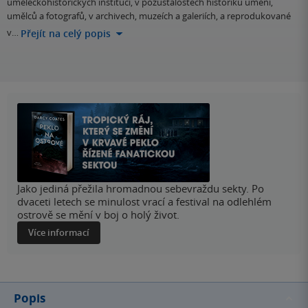
uměleckohistorických institucí, v pozůstalostech historiků umění,
umělců a fotografů, v archivech, muzeích a galeriích, a reprodukované
v…
Přejít na celý popis
Jako jediná přežila hromadnou sebevraždu sekty. Po
dvaceti letech se minulost vrací a festival na odlehlém
ostrově se mění v boj o holý život.
Více informací
Popis