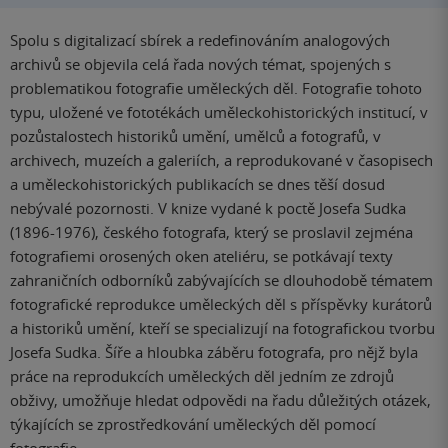
Spolu s digitalizací sbírek a redefinováním analogových
archivů se objevila celá řada nových témat, spojených s
problematikou fotografie uměleckých děl. Fotografie tohoto
typu, uložené ve fototékách uměleckohistorických institucí, v
pozůstalostech historiků umění, umělců a fotografů, v
archivech, muzeích a galeriích, a reprodukované v časopisech
a uměleckohistorických publikacích se dnes těší dosud
nebývalé pozornosti. V knize vydané k poctě Josefa Sudka
(1896-1976), českého fotografa, který se proslavil zejména
fotografiemi orosených oken ateliéru, se potkávají texty
zahraničních odborníků zabývajících se dlouhodobě tématem
fotografické reprodukce uměleckých děl s příspěvky kurátorů
a historiků umění, kteří se specializují na fotografickou tvorbu
Josefa Sudka. Šíře a hloubka záběru fotografa, pro nějž byla
práce na reprodukcích uměleckých děl jedním ze zdrojů
obživy, umožňuje hledat odpovědi na řadu důležitých otázek,
týkajících se zprostředkování uměleckých děl pomocí