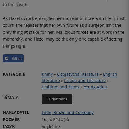
to the Death.
As Hazel's work entangles her more and more with the British
court, she realizes that her own future as a surgeon isn't the
only thing at stake for her. Malicious forces are at work in the
monarchy, and Hazel may be the only one capable of setting
things right.
Sdílet
KATEGORIE
Knihy
»
Cizojazyčná literatura
»
English
literature
»
Fiction and Literature
»
Children and Teens
»
Young Adult
TÉMATA
Přidat téma
NAKLADATEL
Little, Brown and Company
ROZMĚR
163 x 243 x 36
JAZYK
angličtina