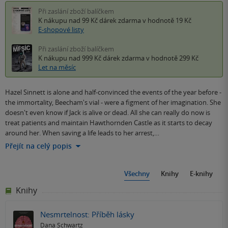
Při zaslání zboží balíčkem
K nákupu nad 99 Kč
dárek zdarma
v hodnotě 19 Kč
E-shopové listy
Při zaslání zboží balíčkem
K nákupu nad 999 Kč
dárek zdarma
v hodnotě 299 Kč
Let na měsíc
Hazel Sinnett is alone and half-convinced the events of the year before -
the immortality, Beecham's vial - were a figment of her imagination. She
doesn't even know if Jack is alive or dead. All she can really do now is
treat patients and maintain Hawthornden Castle as it starts to decay
around her. When saving a life leads to her arrest,…
Přejít na celý popis
Všechny
Knihy
E-knihy
Knihy
Nesmrtelnost: Příběh lásky
Dana Schwartz