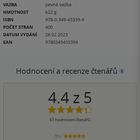
VAZBA
pevná vazba
HMOTNOST
622 g
ISBN
978-0-349-43339-4
POČET STRAN
400
DATUM VYDÁNÍ
28.02.2023
EAN
9780349433394
Hodnocení a recenze čtenářů
4.4
z
5
61
hodnocení čtenářů
31×
5 hvězdiček