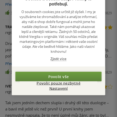
měla problém se od knihy odtrhnout a možná bych i řekla,
potřebují.
Přečíst
více
že byl druhý díl lepší než první.
O souborech cookies jste určitě již slyšeli. I my je
35
Kniha, King Cool, 2024, 9788027723829
využíváme ke shromažďování a analýze informací,
aby náš e-shop dobře fungoval a mohli jsme ho
nadále zlepšovat. Také nám pomáhají ukazovat
TRACY WILDOVÁ
lepší a cílenější reklamu. Žádných 50 odstínů, ale
registrovaný uživatel
klidně Vergilia v originále. Váš souhlas může předat
marketingovým platformám i některé vaše osobní
Druhý díl se mi asi líbil o trochu více než první díl. Bylo
údaje. Ale vše bedlivě hlídáme. Jako naši vlastní
jasné, že se nakonec opět shledají.. Žádné nudné kapitoly,
knihovnu!
pořád mě děj bavil. Hrozně dobře se knížky od autorky D.
Zjistit více
S. čtou.
Přečíst
více
35
Kniha, King Cool, 2024, 9788027723829
Povolit vše
Povolit pouze nezbytné
IVETA NAVRKALOVÁ
Nastavení
registrovaný uživatel
Tak jsem jedním dechem slupla i druhý díl této duologie –
a bavil mě ještě víc než první! U první knihy jsem
nesmyslně napsala, že to není úplně můj žánr, ale to byl