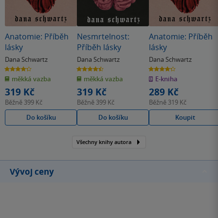
Anatomie: Příběh
Nesmrtelnost:
Anatomie: Příběh
lásky
Příběh lásky
lásky
Dana Schwartz
Dana Schwartz
Dana Schwartz
4.3
4.4
4.3
z
z
z
měkká vazba
měkká vazba
E-kniha
5
5
5
hvězdiček
hvězdiček
hvězdiček
319 Kč
319 Kč
289 Kč
Běžně
399 Kč
Běžně
399 Kč
Běžně
319 Kč
Do košíku
Do košíku
Koupit
Všechny knihy autora
Vývoj ceny