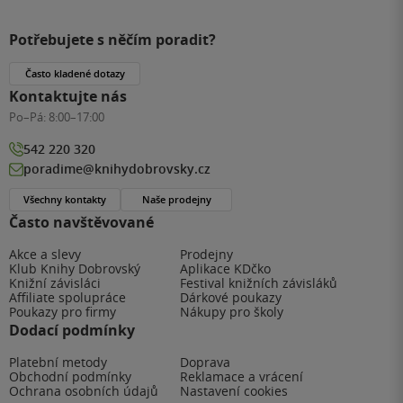
Potřebujete s něčím poradit?
Často kladené dotazy
Kontaktujte nás
Po–Pá:
8:00–17:00
542 220 320
poradime@knihydobrovsky.cz
Všechny kontakty
Naše prodejny
Často navštěvované
Akce a slevy
Prodejny
Klub Knihy Dobrovský
Aplikace KDčko
Knižní závisláci
Festival knižních závisláků
Affiliate spolupráce
Dárkové poukazy
Poukazy pro firmy
Nákupy pro školy
Dodací podmínky
Platební metody
Doprava
Obchodní podmínky
Reklamace a vrácení
Ochrana osobních údajů
Nastavení cookies