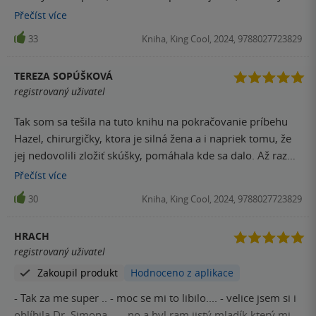
omyl. Opět tu budeme řešit nějakou tu záhadu, bude zde
Přečíst
více
mystično, nesmrtelnost, nespravedlnost, ale i lidství – a
33
Kniha, King Cool, 2024, 9788027723829
hlavně v tom všem nebude chybět krásná romantická
linka. Příběh se tentokrát odehrává u dvora královské
TEREZA SOPÚŠKOVÁ
rodiny, ale nenechte se mýlit, začátek knihy nám dá docela
registrovaný uživatel
zabrat svými událostmi. Kniha hezky plyne a rozhodně vás
nebude nudit. Samotný závěr byl super a moc se mi líbilo,
Tak som sa tešila na tuto knihu na pokračovanie príbehu
jak se celý příběh završil.
Hazel, chirurgičky, ktora je silná žena a i napriek tomu, že
jej nedovolili zložiť skúšky, pomáhala kde sa dalo. Až raz
pomohla, s dobrej vôle a ako sa hovorí - pre dobrotu na
Přečíst
více
žebrotu a skončila vo väzbe, našťastie zasiahli sudičky a
30
Kniha, King Cool, 2024, 9788027723829
Hazel povolali vyliečiť princeznú. Stále tu máme otázku čo
sa stalo s jej milovaným Jackom? Dokáže ustáť náklonnosť
HRACH
kráľovského doktora? V tychto historických romanoch
registrovaný uživatel
mám vždy problém odhadnúť vek postáv, pretože - máš
Zakoupil produkt
Hodnoceno z aplikace
25? už ťa pomaly zahrabavaju pod zem Výborná kniha,
plná napätie a čakania, vylieči princeznú? Dokáže sa
- Tak za me super .. - moc se mi to libilo.... - velice jsem si i
presadiť a dostať uznanie? Prijíme vstup k spoločníkom
oblíbila Dr. Simona ... - no a byl ram jistý mladík který mi