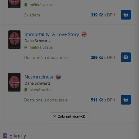
měkká vazba
Do k
Skladem
319 Kč
s DPH
Immortality: A Love Story
Dana Schwartz
měkká vazba
Do k
Dostupné u dodavatele
299 Kč
s DPH
Nesmrteľnosť
Dana Schwartz
pevná vazba
Do k
Dostupné u dodavatele
511 Kč
s DPH
Zobrazit
více
(+2)
E-knihy