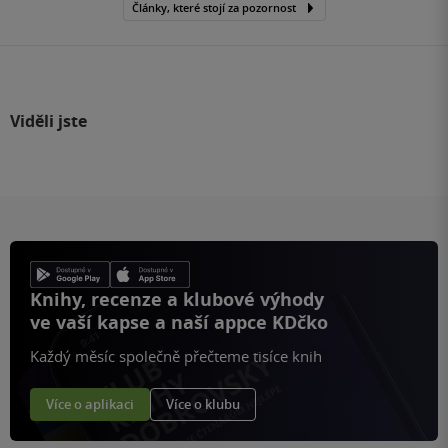
Články, které stojí za pozornost
Viděli jste
Knihy, recenze a klubové výhody
ve vaší kapse a naší appce KDčko
Každý měsíc společně přečteme tisíce knih
Více o aplikaci
Více o klubu